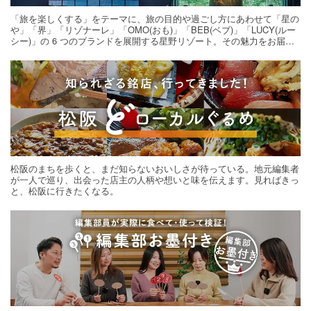
「旅を楽しくする」をテーマに、旅の目的や過ごし方にあわせて「星の
や」「界」「リゾナーレ」「OMO(おも)」「BEB(ベブ)」「LUCY(ルー
シー)」の 6 つのブランドを展開する星野リゾート。その魅力をお届け
する旅の連載。次の旅先探しのヒントにいかがですか？
松阪のまちを歩くと、まだ知らないおいしさが待っている。地元編集者
が一人で巡り、出会った店主の人柄や想いと味を伝えます。見ればきっ
と、松阪に行きたくなる。