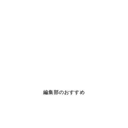
編集部のおすすめ