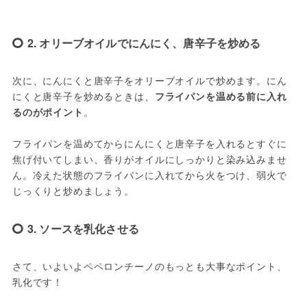
2. オリーブオイルでにんにく、唐辛子を炒める
次に、にんにくと唐辛子をオリーブオイルで炒めます。にん
にくと唐辛子を炒めるときは、
フライパンを温める前に入れ
るのがポイント
。
フライパンを温めてからにんにくと唐辛子を入れるとすぐに
焦げ付いてしまい、香りがオイルにしっかりと染み込みませ
ん。冷えた状態のフライパンに入れてから火をつけ、弱火で
じっくりと炒めましょう。
3. ソースを乳化させる
さて、いよいよペペロンチーノのもっとも大事なポイント、
乳化です！