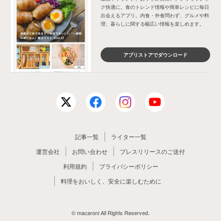
ク快適に。食のトレンド情報や簡単レシピに毎日
出会えるアプリ。内食・外食問わず、グルメや料
理、暮らしに関する幅広い情報を楽しめます。
アプリストアでダウンロード
記事一覧
ライター一覧
運営会社
お問い合わせ
プレスリリースのご送付
利用規約
プライバシーポリシー
料理をおいしく、安全に楽しむために
© macaroni All Rights Reserved.