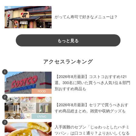
がってん寿司で好きなメニューは？
もっと見る
アクセスランキング
1
【2026年8月最新】コストコおすすめ121
選。300名に聞いた買うべき人気1位＆部門
別おすすめ商品も
2
【2026年8月最新】セリアで買うべきおす
すめ商品総まとめ。雑貨や収納グッズも
3
入手困難のセブン「じゅわっとしたハチミ
ツパン」は口コミ通り？よりおいしくなる