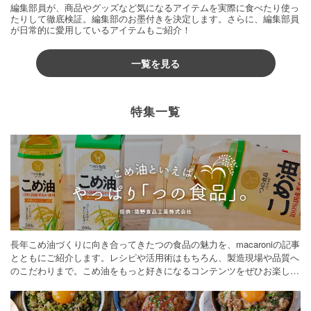
編集部員が、商品やグッズなど気になるアイテムを実際に食べたり使っ
たりして徹底検証。編集部のお墨付きを決定します。さらに、編集部員
が日常的に愛用しているアイテムもご紹介！
一覧を見る
特集一覧
長年こめ油づくりに向き合ってきたつの食品の魅力を、macaroniの記事
とともにご紹介します。レシピや活用術はもちろん、製造現場や品質へ
のこだわりまで。こめ油をもっと好きになるコンテンツをぜひお楽しみ
ください。