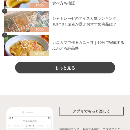
食べ方も検証
4
シャトレーゼのアイス人気ランキング
TOP10！読者が選ぶおすすめ商品は？
5
カニカマで作るカニ玉丼｜10分で完成する
ふわとろ絶品丼
もっと見る
アプリでもっと楽しく
通勤中やランチ、おやすみ前に、アプリでサクサ