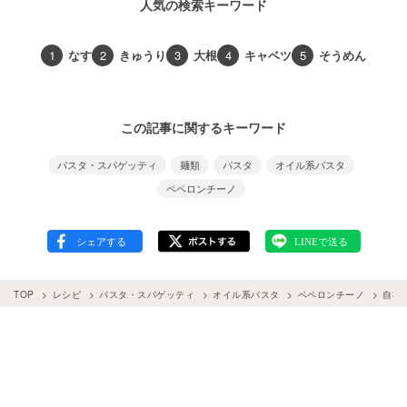
人気の検索キーワード
1
なす
2
きゅうり
3
大根
4
キャベツ
5
そうめん
この記事に関するキーワード
パスタ・スパゲッティ
麺類
パスタ
オイル系パスタ
ペペロンチーノ
TOP
レシピ
パスタ・スパゲッティ
オイル系パスタ
ペペロンチーノ
自宅