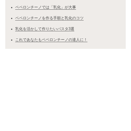
ペペロンチーノでは「乳化」が大事
ペペロンチーノを作る手順と乳化のコツ
乳化を活かして作りたいパスタ3選
これであなたもペペロンチーノの達人に！