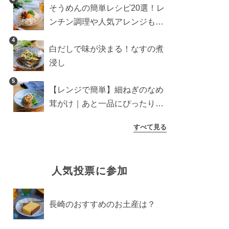
そうめんの簡単レシピ20選！レ
ンチン調理や人気アレンジも紹
介
4
白だしで味が決まる！なすの煮
浸し
5
【レンジで簡単】細ねぎのなめ
茸がけ｜あと一品にぴったり副
菜
すべて見る
人気投票に参加
長崎のおすすめのお土産は？