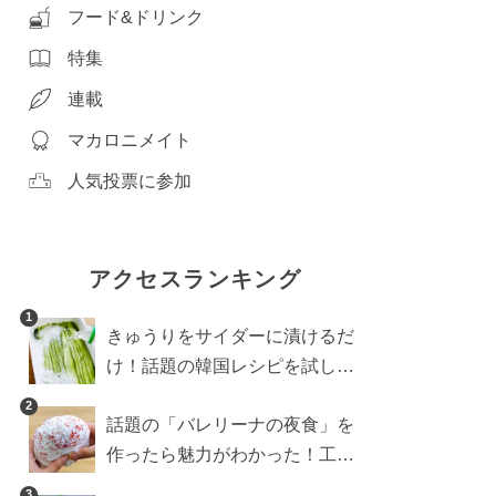
フード&ドリンク
特集
連載
マカロニメイト
人気投票に参加
アクセスランキング
1
きゅうりをサイダーに漬けるだ
け！話題の韓国レシピを試した
ら想像以上にアリでした
2
話題の「バレリーナの夜食」を
作ったら魅力がわかった！工程
10分の作り方
3