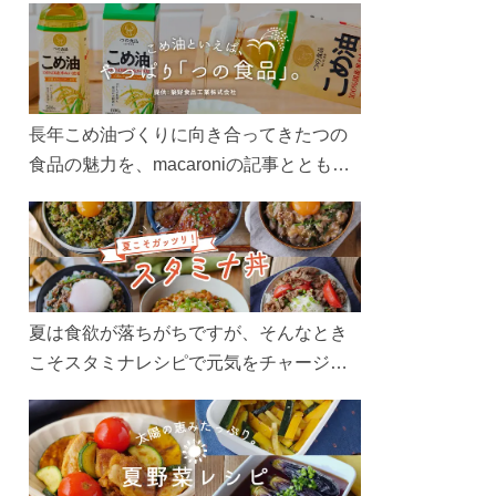
長年こめ油づくりに向き合ってきたつの
食品の魅力を、macaroniの記事とともに
ご紹介します。レシピや活用術はもちろ
ん、製造現場や品質へのこだわりまで。
こめ油をもっと好きになるコンテンツを
ぜひお楽しみください。
夏は食欲が落ちがちですが、そんなとき
こそスタミナレシピで元気をチャージ！
お肉や夏野菜をたっぷり使う丼をガッツ
リ食べて、夏バテを吹き飛ばしましょ
う！