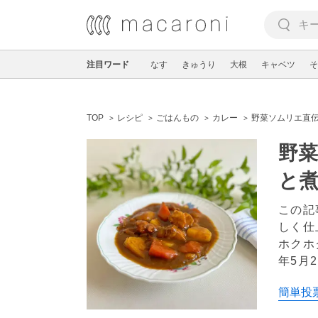
注目ワード
なす
きゅうり
大根
キャベツ
そ
TOP
レシピ
ごはんもの
カレー
野菜ソムリエ直
野
と
この記
しく仕
ホクホ
年5月2
簡単投票