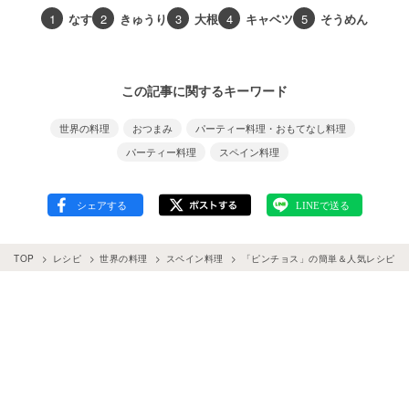
1
なす
2
きゅうり
3
大根
4
キャベツ
5
そうめん
この記事に関するキーワード
世界の料理
おつまみ
パーティー料理・おもてなし料理
パーティー料理
スペイン料理
TOP
レシピ
世界の料理
スペイン料理
「ピンチョス」の簡単＆人気レシピ26