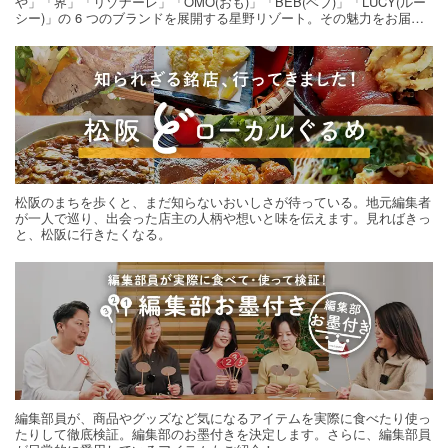
や」「界」「リゾナーレ」「OMO(おも)」「BEB(ベブ)」「LUCY(ルー
シー)」の 6 つのブランドを展開する星野リゾート。その魅力をお届け
する旅の連載。次の旅先探しのヒントにいかがですか？
松阪のまちを歩くと、まだ知らないおいしさが待っている。地元編集者
が一人で巡り、出会った店主の人柄や想いと味を伝えます。見ればきっ
と、松阪に行きたくなる。
編集部員が、商品やグッズなど気になるアイテムを実際に食べたり使っ
たりして徹底検証。編集部のお墨付きを決定します。さらに、編集部員