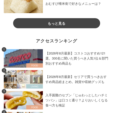
おむすび権米衛で好きなメニューは？
もっと見る
アクセスランキング
1
【2026年8月最新】コストコおすすめ121
選。300名に聞いた買うべき人気1位＆部門
別おすすめ商品も
2
【2026年8月最新】セリアで買うべきおす
すめ商品総まとめ。雑貨や収納グッズも
3
入手困難のセブン「じゅわっとしたハチミ
ツパン」は口コミ通り？よりおいしくなる
食べ方も検証
4