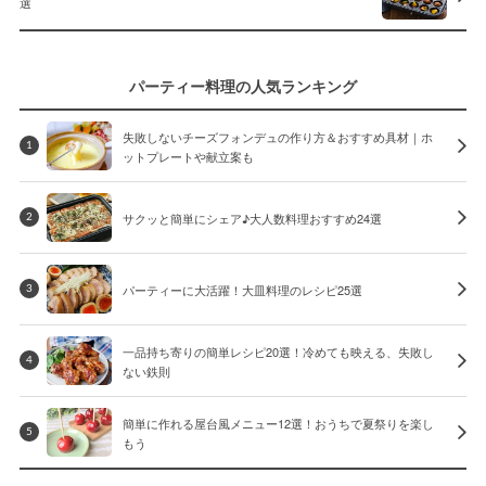
選
パーティー料理の人気ランキング
失敗しないチーズフォンデュの作り方＆おすすめ具材｜ホ
1
ットプレートや献立案も
サクッと簡単にシェア♪大人数料理おすすめ24選
2
パーティーに大活躍！大皿料理のレシピ25選
3
一品持ち寄りの簡単レシピ20選！冷めても映える、失敗し
4
ない鉄則
簡単に作れる屋台風メニュー12選！おうちで夏祭りを楽し
5
もう