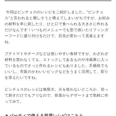
 今回はピンチョスのレシピをご紹介しました。"ピンチョ
ス"と言われると難しそうと構えてしまいがちですが、お好み
の材料を串に刺したり、ひと口で食べられる大きさに作れる
だけなんです！いつものメニューでも型で抜いたりフィンガ
ーフードに盛り付けるだけで、目先が変わって見違えます
ね。

プチトマトやチーズなどは使いやすい食材ですが、わざわざ
材料を買わなくても、ストックしてあるものや冷蔵庫に入っ
ているものでさっと作れるレシピもありました。爪楊枝でも
いいし、市販のかわいいピックなどをうまく活用して、彩り
を添えたいですね。

ピンチョスのレシピは無限大。火を使わないどころか、切っ
て刺すだけでもアリなので、前菜からデザートまで気軽に作
ってみて。
▼パーティで使える前菜レシピはこちら