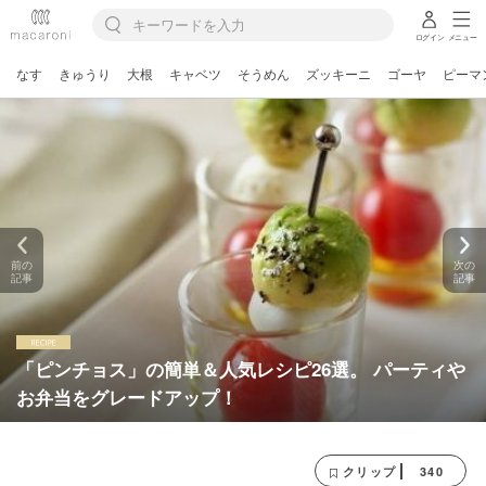
ログイン
メニュー
なす
きゅうり
大根
キャベツ
そうめん
ズッキーニ
ゴーヤ
ピーマ
前の
次の
記事
記事
「ピンチョス」の簡単＆人気レシピ26選。 パーティや
お弁当をグレードアップ！
340
クリップ