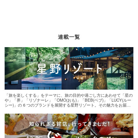
連載一覧
「旅を楽しくする」をテーマに、旅の目的や過ごし方にあわせて「星の
や」「界」「リゾナーレ」「OMO(おも)」「BEB(ベブ)」「LUCY(ルー
シー)」の 6 つのブランドを展開する星野リゾート。その魅力をお届け
する旅の連載。次の旅先探しのヒントにいかがですか？