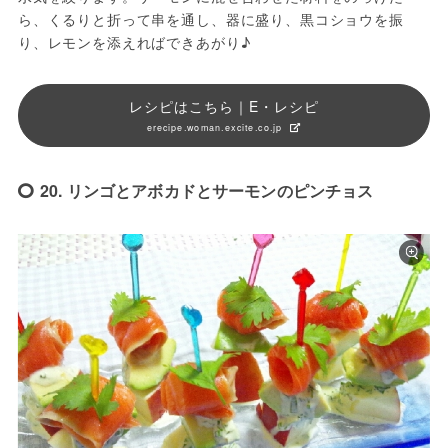
ら、くるりと折って串を通し、器に盛り、黒コショウを振
り、レモンを添えればできあがり♪
レシピはこちら｜E・レシピ
erecipe.woman.excite.co.jp
20. リンゴとアボカドとサーモンのピンチョス