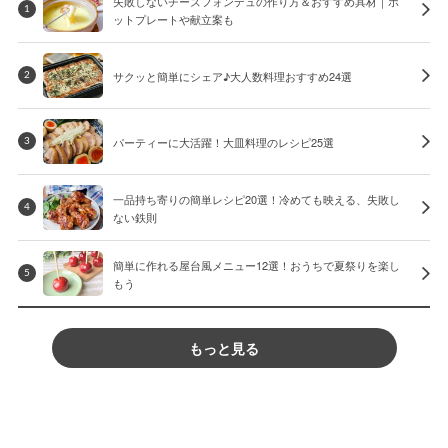
失敗しないチーズフォンデュの作り方＆おすすめ具材｜ホ
1
ットプレートや献立案も
サクッと簡単にシェア♪大人数料理おすすめ24選
2
パーティーに大活躍！大皿料理のレシピ25選
3
一品持ち寄りの簡単レシピ20選！冷めても映える、失敗し
4
ない鉄則
簡単に作れる屋台風メニュー12選！おうちで夏祭りを楽し
5
もう
もっと見る