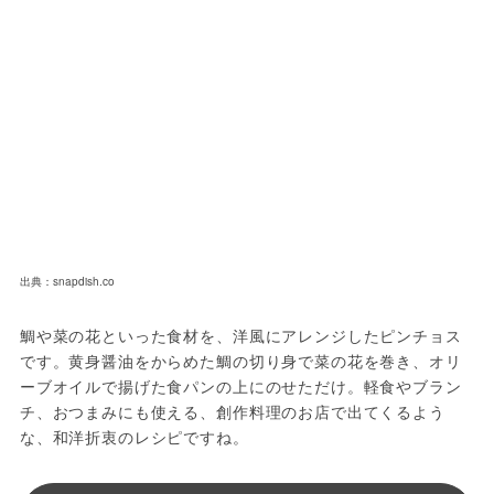
出典：snapdish.co
鯛や菜の花といった食材を、洋風にアレンジしたピンチョス
です。黄身醤油をからめた鯛の切り身で菜の花を巻き、オリ
ーブオイルで揚げた食パンの上にのせただけ。軽食やブラン
チ、おつまみにも使える、創作料理のお店で出てくるよう
な、和洋折衷のレシピですね。