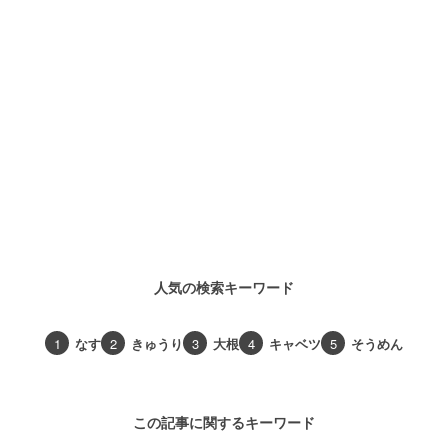
人気の検索キーワード
1
なす
2
きゅうり
3
大根
4
キャベツ
5
そうめん
この記事に関するキーワード