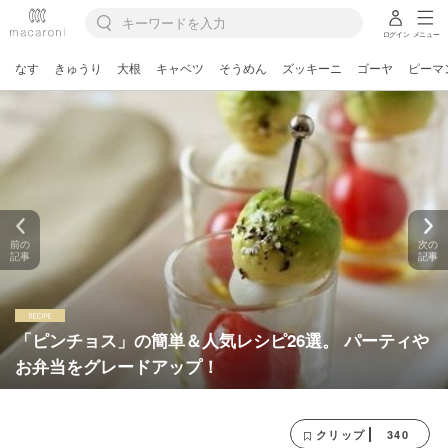
ログイン
メニュー
なす
きゅうり
大根
キャベツ
そうめん
ズッキーニ
ゴーヤ
ピーマ
前の
次の
記事
記事
「ピンチョス」の簡単＆人気レシピ26選。 パーティや
お弁当をグレードアップ！
340
クリップ