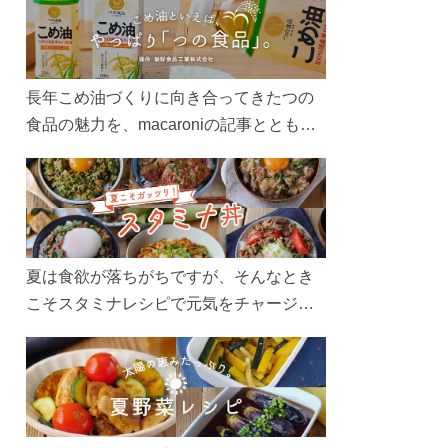
長年こめ油づくりに向き合ってきたつの
食品の魅力を、macaroniの記事とともに
ご紹介します。レシピや活用術はもちろ
ん、製造現場や品質へのこだわりまで。
こめ油をもっと好きになるコンテンツを
ぜひお楽しみください。
夏は食欲が落ちがちですが、そんなとき
こそスタミナレシピで元気をチャージ！
お肉や夏野菜をたっぷり使う丼をガッツ
リ食べて、夏バテを吹き飛ばしましょ
う！