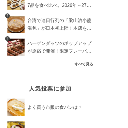
7品を食べ比べ。2026年～27年
に登場予定の商品を一挙紹介
4
台湾で連日行列の「梁山泊小籠
湯包」が日本初上陸！本店を知
るライターが魅力をレポート
5
ハーゲンダッツのポップアップ
が原宿で開催！限定フレーバー
や体験コンテンツをレポート
すべて見る
人気投票に参加
よく買う市販の食パンは？