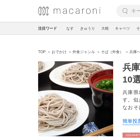
注目ワード
なす
きゅうり
大根
キャベツ
そ
TOP
おでかけ
外食ジャンル
そば（外食）
兵庫
兵
10
兵庫県
す。似
なおそ
簡単投票