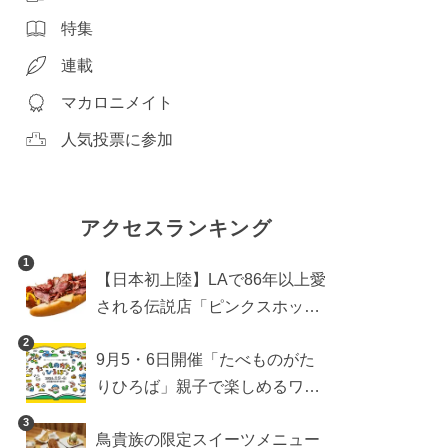
特集
連載
マカロニメイト
人気投票に参加
アクセスランキング
1
【日本初上陸】LAで86年以上愛
される伝説店「ピンクスホット
ドッグス」が年内に東京へ。ホ
2
9月5・6日開催「たべものがた
ットドッグブーム到来!?
りひろば」親子で楽しめるワー
クショップや試食・キッチンカ
3
鳥貴族の限定スイーツメニュー
ーなどをご紹介