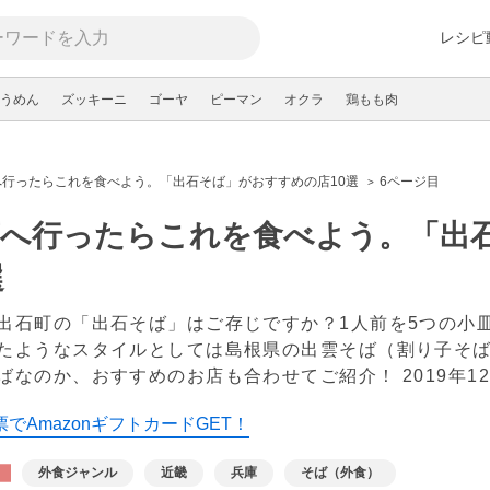
レシピ
うめん
ズッキーニ
ゴーヤ
ピーマン
オクラ
鶏もも肉
へ行ったらこれを食べよう。「出石そば」がおすすめの店10選
6ページ目
庫へ行ったらこれを食べよう。「出
選
出石町の「出石そば」はご存じですか？1人前を5つの小
たようなスタイルとしては島根県の出雲そば（割り子そ
ばなのか、おすすめのお店も合わせてご紹介！
2019年1
でAmazonギフトカードGET！
外食ジャンル
近畿
兵庫
そば（外食）