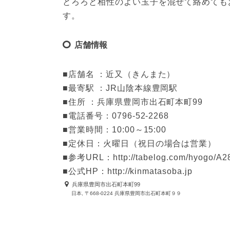
とろろと相性のよい玉子を混ぜて絡めても
す。
店舗情報
■店舗名 ：近又（きんまた）

■最寄駅 ：JR山陰本線豊岡駅

■住所 ：兵庫県豊岡市出石町本町99

■電話番号：0796-52-2268

■営業時間：10:00～15:00

■定休日：火曜日（祝日の場合は営業）

■参考URL：http://tabelog.com/hyogo/A28
■公式HP：http://kinmatasoba.jp
兵庫県豊岡市出石町本町99
日本, 〒668-0224 兵庫県豊岡市出石町本町９９