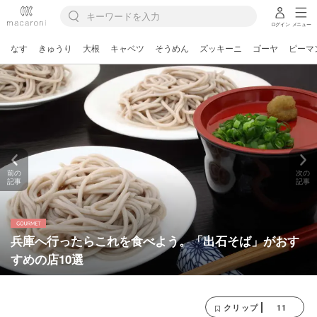
ログイン
メニュー
なす
きゅうり
大根
キャベツ
そうめん
ズッキーニ
ゴーヤ
ピーマ
前の
次の
記事
記事
兵庫へ行ったらこれを食べよう。「出石そば」がおす
すめの店10選
11
クリップ