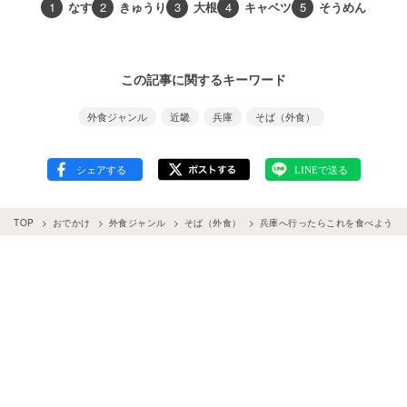
1
なす
2
きゅうり
3
大根
4
キャベツ
5
そうめん
この記事に関するキーワード
外食ジャンル
近畿
兵庫
そば（外食）
TOP
おでかけ
外食ジャンル
そば（外食）
兵庫へ行ったらこれを食べよう。