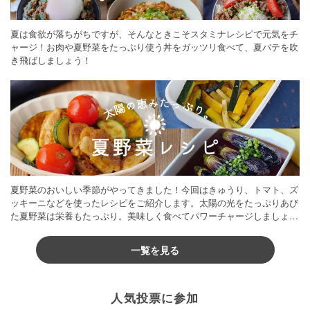
夏は食欲が落ちがちですが、そんなときこそスタミナレシピで元気をチ
ャージ！お肉や夏野菜をたっぷり使う丼をガッツリ食べて、夏バテを吹
き飛ばしましょう！
夏野菜のおいしい季節がやってきました！今回はきゅうり、トマト、ズ
ッキーニなどを使ったレシピをご紹介します。太陽の光をたっぷりあび
た夏野菜は栄養もたっぷり。美味しく食べてパワーチャージしましょう
♪
一覧を見る
人気投票に参加