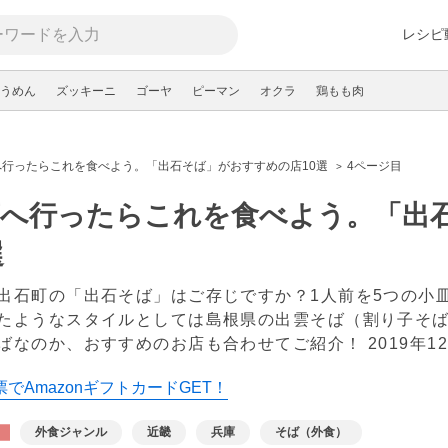
レシピ
うめん
ズッキーニ
ゴーヤ
ピーマン
オクラ
鶏もも肉
へ行ったらこれを食べよう。「出石そば」がおすすめの店10選
4ページ目
庫へ行ったらこれを食べよう。「出
選
出石町の「出石そば」はご存じですか？1人前を5つの小
たようなスタイルとしては島根県の出雲そば（割り子そ
ばなのか、おすすめのお店も合わせてご紹介！
2019年1
でAmazonギフトカードGET！
外食ジャンル
近畿
兵庫
そば（外食）