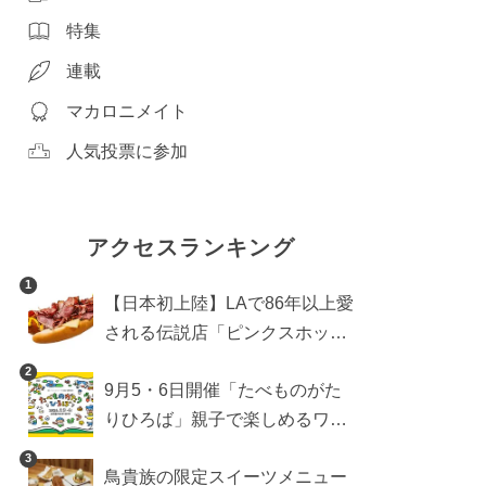
特集
連載
マカロニメイト
人気投票に参加
アクセスランキング
1
【日本初上陸】LAで86年以上愛
される伝説店「ピンクスホット
ドッグス」が年内に東京へ。ホ
2
9月5・6日開催「たべものがた
ットドッグブーム到来!?
りひろば」親子で楽しめるワー
クショップや試食・キッチンカ
3
鳥貴族の限定スイーツメニュー
ーなどをご紹介