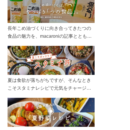
長年こめ油づくりに向き合ってきたつの
食品の魅力を、macaroniの記事とともに
ご紹介します。レシピや活用術はもちろ
ん、製造現場や品質へのこだわりまで。
こめ油をもっと好きになるコンテンツを
ぜひお楽しみください。
夏は食欲が落ちがちですが、そんなとき
こそスタミナレシピで元気をチャージ！
お肉や夏野菜をたっぷり使う丼をガッツ
リ食べて、夏バテを吹き飛ばしましょ
う！