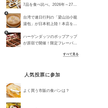
7品を食べ比べ。2026年～27年
に登場予定の商品を一挙紹介
4
台湾で連日行列の「梁山泊小籠
湯包」が日本初上陸！本店を知
るライターが魅力をレポート
5
ハーゲンダッツのポップアップ
が原宿で開催！限定フレーバー
や体験コンテンツをレポート
すべて見る
人気投票に参加
よく買う市販の食パンは？