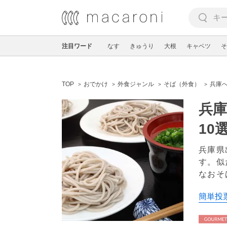
注目ワード
なす
きゅうり
大根
キャベツ
そ
TOP
おでかけ
外食ジャンル
そば（外食）
兵庫
兵
10
兵庫県
す。似
なおそ
簡単投票