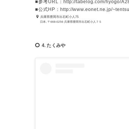
■参考URL：http://tabelog.com/hyogo/A28
■公式HP：http://www.eonet.ne.jp/~tents
兵庫県豊岡市出石町小人75
日本, 〒668-0256 兵庫県豊岡市出石町小人７５
4. たくみや