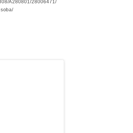
08/A280801/28006471/

usoba/