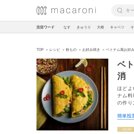
注目ワード
なす
きゅうり
大根
キャベツ
そ
TOP
レシピ
粉もの
お好み焼き
ベトナム風お好
ベ
消
ほどよ
ナム料
の作り
簡単投票