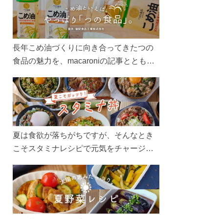
長年こめ油づくりに向き合ってきたつの
食品の魅力を、macaroniの記事とともに
ご紹介します。レシピや活用術はもちろ
ん、製造現場や品質へのこだわりまで。
こめ油をもっと好きになるコンテンツを
ぜひお楽しみください。
夏は食欲が落ちがちですが、そんなとき
こそスタミナレシピで元気をチャージ！
お肉や夏野菜をたっぷり使う丼をガッツ
リ食べて、夏バテを吹き飛ばしましょ
う！