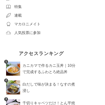
特集
連載
マカロニメイト
人気投票に参加
アクセスランキング
1
カニカマで作るカニ玉丼｜10分
で完成するふわとろ絶品丼
2
白だしで味が決まる！なすの煮
浸し
3
千切りキャベツだけ！とん平焼