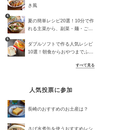
き風
4
夏の簡単レシピ20選！10分で作
れる主菜から、副菜・麺・ごは
んまで一気に紹介
5
ダブルソフトで作る人気レシピ
10選！朝食からおやつまでふん
わり食パンを楽しむアレンジ
すべて見る
人気投票に参加
長崎のおすすめのお土産は？
さば水煮缶を使うおすすめレシ