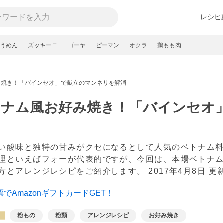
レシピ
うめん
ズッキーニ
ゴーヤ
ピーマン
オクラ
鶏もも肉
み焼き！「バインセオ」で献立のマンネリを解消
トナム風お好み焼き！「バインセオ
い酸味と独特の甘みがクセになるとして人気のベトナム
理といえばフォーが代表的ですが、今回は、本場ベトナ
方とアレンジレシピをご紹介します。
2017年4月8日 更
でAmazonギフトカードGET！
粉もの
粉類
アレンジレシピ
お好み焼き