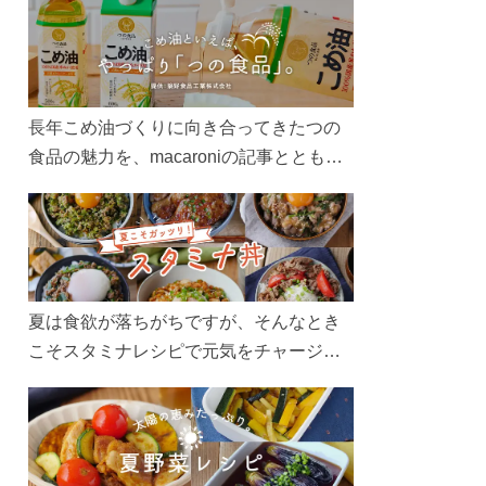
長年こめ油づくりに向き合ってきたつの
食品の魅力を、macaroniの記事とともに
ご紹介します。レシピや活用術はもちろ
ん、製造現場や品質へのこだわりまで。
こめ油をもっと好きになるコンテンツを
ぜひお楽しみください。
夏は食欲が落ちがちですが、そんなとき
こそスタミナレシピで元気をチャージ！
お肉や夏野菜をたっぷり使う丼をガッツ
リ食べて、夏バテを吹き飛ばしましょ
う！