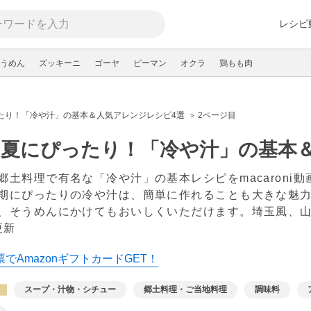
レシピ
うめん
ズッキーニ
ゴーヤ
ピーマン
オクラ
鶏もも肉
たり！「冷や汁」の基本＆人気アレンジレシピ4選
2ページ目
い夏にぴったり！「冷や汁」の基本
郷土料理で有名な「冷や汁」の基本レシピをmacaroni
期にぴったりの冷や汁は、簡単に作れることも大きな魅
、そうめんにかけてもおいしくいただけます。埼玉風、山
更新
でAmazonギフトカードGET！
スープ・汁物・シチュー
郷土料理・ご当地料理
調味料