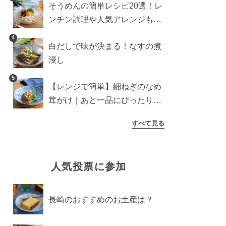
そうめんの簡単レシピ20選！レ
ンチン調理や人気アレンジも紹
介
4
白だしで味が決まる！なすの煮
浸し
5
【レンジで簡単】細ねぎのなめ
茸がけ｜あと一品にぴったり副
菜
すべて見る
人気投票に参加
長崎のおすすめのお土産は？