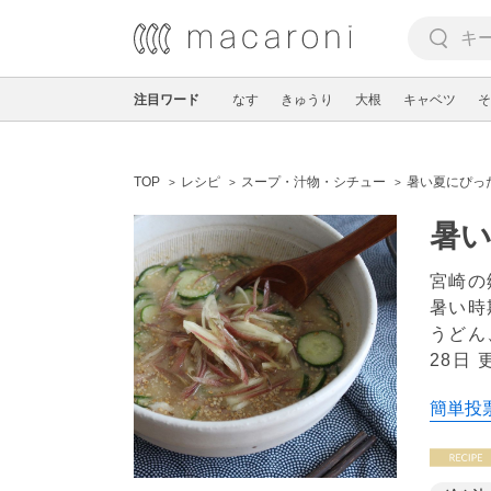
注目ワード
なす
きゅうり
大根
キャベツ
そ
TOP
レシピ
スープ・汁物・シチュー
暑い夏にぴっ
暑
宮崎の
暑い時
うどん
28日 
簡単投票