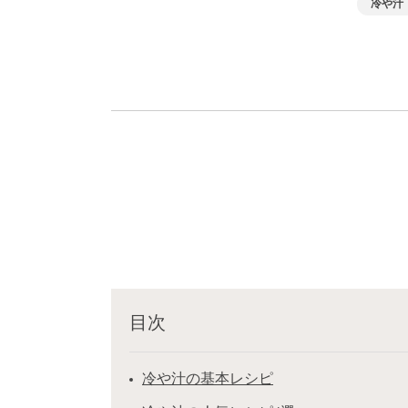
冷や汁
目次
冷や汁の基本レシピ