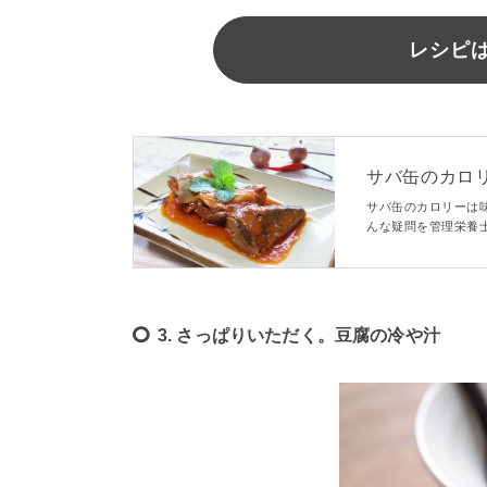
レシピは
サバ缶のカロ
較 - macaroni
サバ缶のカロリーは
んな疑問を管理栄養
比較やサバ缶を使っ
ピが知りたい方は、
3. さっぱりいただく。豆腐の冷や汁