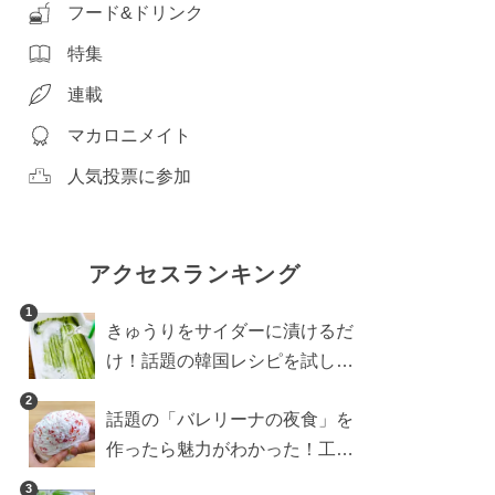
フード&ドリンク
特集
連載
マカロニメイト
人気投票に参加
アクセスランキング
1
きゅうりをサイダーに漬けるだ
け！話題の韓国レシピを試した
ら想像以上にアリでした
2
話題の「バレリーナの夜食」を
作ったら魅力がわかった！工程
10分の作り方
3