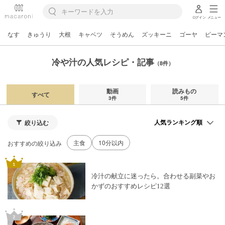
ログイン
メニュー
なす
きゅうり
大根
キャベツ
そうめん
ズッキーニ
ゴーヤ
ピーマ
冷や汁の人気レシピ・記事
（8件）
動画
読みもの
すべて
3件
5件
絞り込む
主食
10分以内
おすすめの絞り込み
冷汁の献立に迷ったら。合わせる副菜やお
かずのおすすめレシピ12選