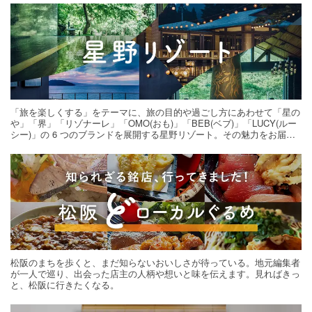
「旅を楽しくする」をテーマに、旅の目的や過ごし方にあわせて「星の
や」「界」「リゾナーレ」「OMO(おも)」「BEB(ベブ)」「LUCY(ルー
シー)」の 6 つのブランドを展開する星野リゾート。その魅力をお届け
する旅の連載。次の旅先探しのヒントにいかがですか？
松阪のまちを歩くと、まだ知らないおいしさが待っている。地元編集者
が一人で巡り、出会った店主の人柄や想いと味を伝えます。見ればきっ
と、松阪に行きたくなる。