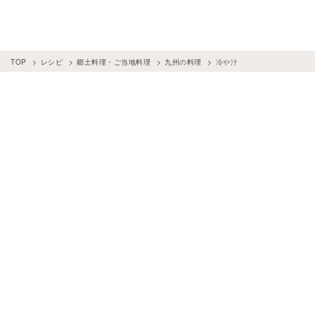
TOP
レシピ
郷土料理・ご当地料理
九州の料理
冷や汁