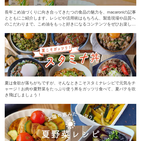
長年こめ油づくりに向き合ってきたつの食品の魅力を、macaroniの記事
とともにご紹介します。レシピや活用術はもちろん、製造現場や品質へ
のこだわりまで。こめ油をもっと好きになるコンテンツをぜひお楽しみ
ください。
夏は食欲が落ちがちですが、そんなときこそスタミナレシピで元気をチ
ャージ！お肉や夏野菜をたっぷり使う丼をガッツリ食べて、夏バテを吹
き飛ばしましょう！