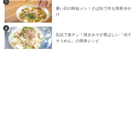
7
暑い日の時短メシ！さば缶で作る簡単冷や
汁
8
缶詰で楽チン！焼きみそが香ばしい「冷汁
そうめん」の簡単レシピ