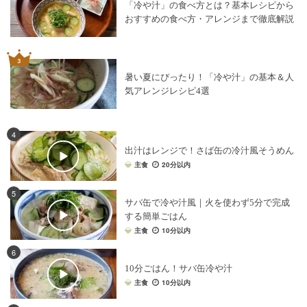
「冷や汁」の食べ方とは？基本レシピから
おすすめの食べ方・アレンジまで徹底解説
暑い夏にぴったり！「冷や汁」の基本＆人
気アレンジレシピ4選
4
出汁はレンジで！さば缶の冷汁風そうめん
主食
20分以内
5
サバ缶で冷や汁風｜火を使わず5分で完成
する簡単ごはん
主食
10分以内
6
10分ごはん！サバ缶冷や汁
主食
10分以内