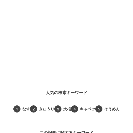
人気の検索キーワード
1
なす
2
きゅうり
3
大根
4
キャベツ
5
そうめん
この記事に関するキーワード