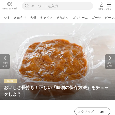
ログイン
メニュー
なす
きゅうり
大根
キャベツ
そうめん
ズッキーニ
ゴーヤ
ピーマ
前の
次の
記事
記事
おいしさ長持ち！正しい「味噌の保存方法」をチェッ
クしよう
26
クリップ