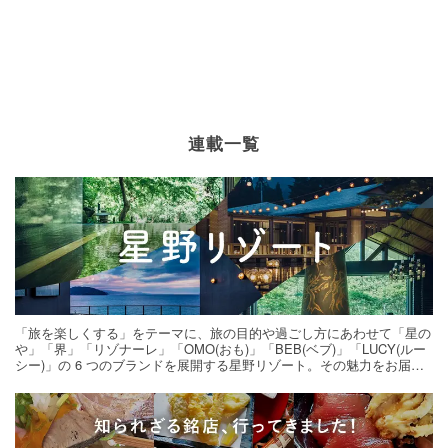
連載一覧
「旅を楽しくする」をテーマに、旅の目的や過ごし方にあわせて「星の
や」「界」「リゾナーレ」「OMO(おも)」「BEB(ベブ)」「LUCY(ルー
シー)」の 6 つのブランドを展開する星野リゾート。その魅力をお届け
する旅の連載。次の旅先探しのヒントにいかがですか？