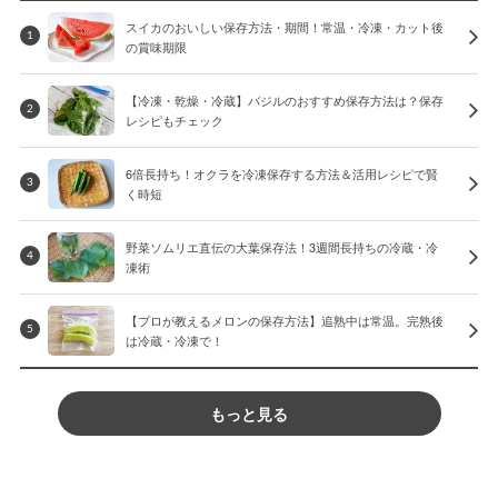
スイカのおいしい保存方法・期間！常温・冷凍・カット後
1
の賞味期限
【冷凍・乾燥・冷蔵】バジルのおすすめ保存方法は？保存
2
レシピもチェック
6倍長持ち！オクラを冷凍保存する方法＆活用レシピで賢
3
く時短
野菜ソムリエ直伝の大葉保存法！3週間長持ちの冷蔵・冷
4
凍術
【プロが教えるメロンの保存方法】追熟中は常温。完熟後
5
は冷蔵・冷凍で！
もっと見る