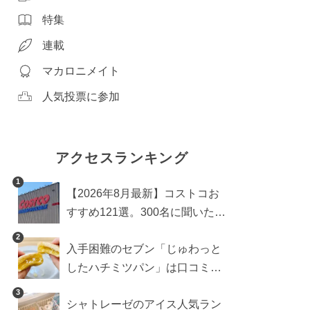
特集
連載
マカロニメイト
人気投票に参加
アクセスランキング
1
【2026年8月最新】コストコお
すすめ121選。300名に聞いた買
うべき人気1位＆部門別おすす
2
入手困難のセブン「じゅわっと
め商品も
したハチミツパン」は口コミ通
り？よりおいしくなる食べ方も
3
シャトレーゼのアイス人気ラン
検証