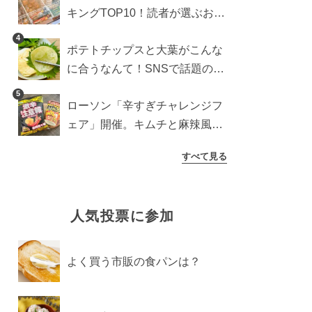
キングTOP10！読者が選ぶおす
すめ商品は？
4
ポテトチップスと大葉がこんな
に合うなんて！SNSで話題の食
べ方に手が止まらなくなった
5
ローソン「辛すぎチャレンジフ
ェア」開催。キムチと麻辣風の
激辛注意な2品を食べ比べ
すべて見る
人気投票に参加
よく買う市販の食パンは？