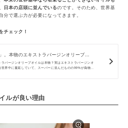
、日本の店頭に並んでいる
のです。そのため、世界基
自分で選ぶ力が必要になってきます。
をチェック！
！」。本物のエキストラバージンオリーブオ
方
トラバージンオリーブオイルは本物？実はエキストラバージンオ
は世界中に蔓延していて、スーパーに並んだものの99%が偽物だ
ではどうすれば本物を手に入れられるのか、見分け方をお教えし
イルが良い理由