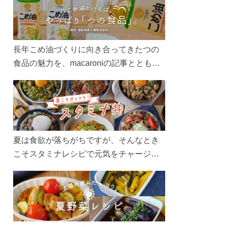
長年こめ油づくりに向き合ってきたつの
食品の魅力を、macaroniの記事とともに
ご紹介します。レシピや活用術はもちろ
ん、製造現場や品質へのこだわりまで。
こめ油をもっと好きになるコンテンツを
ぜひお楽しみください。
夏は食欲が落ちがちですが、そんなとき
こそスタミナレシピで元気をチャージ！
お肉や夏野菜をたっぷり使う丼をガッツ
リ食べて、夏バテを吹き飛ばしましょ
う！