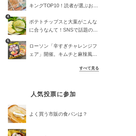
キングTOP10！読者が選ぶおす
すめ商品は？
4
出典：amazon.co.jp
ポテトチップスと大葉がこんな
に合うなんて！SNSで話題の食
べ方に手が止まらなくなった
5
ローソン「辛すぎチャレンジフ
ェア」開催。キムチと麻辣風の
激辛注意な2品を食べ比べ
すべて見る
人気投票に参加
よく買う市販の食パンは？