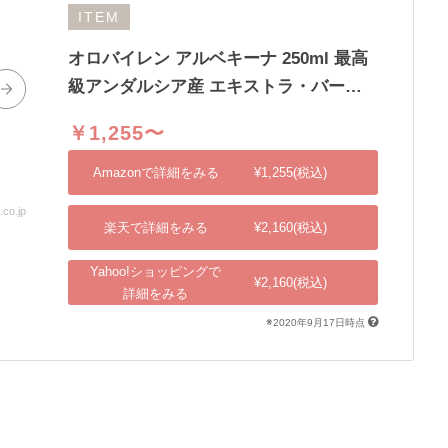
ITEM
オロバイレン アルベキーナ 250ml 最高
級アンダルシア産 エキストラ・バージ
ン・オリーブオイル
￥1,255〜
Amazonで詳細をみる
¥1,255(税込)
co.jp
出典：shopping.yahoo.co.jp
楽天で詳細をみる
¥2,160(税込)
Yahoo!ショッピングで
¥2,160(税込)
詳細をみる
※2020年9月17日時点