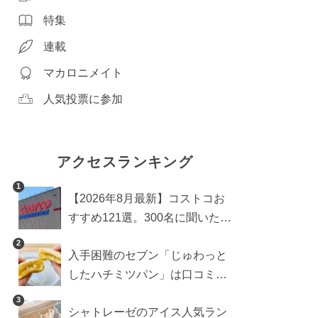
特集
連載
マカロニメイト
人気投票に参加
アクセスランキング
1
【2026年8月最新】コストコお
すすめ121選。300名に聞いた買
うべき人気1位＆部門別おすす
2
入手困難のセブン「じゅわっと
め商品も
したハチミツパン」は口コミ通
り？よりおいしくなる食べ方も
3
シャトレーゼのアイス人気ラン
検証