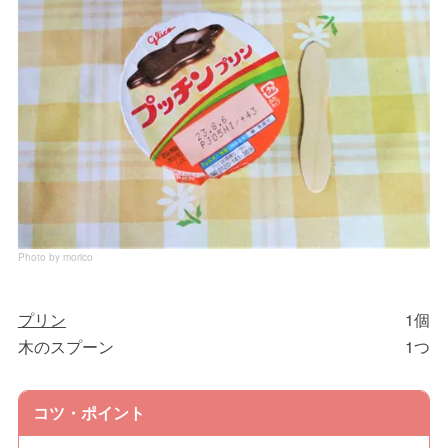
Photo by morico
プリン
1個
木のスプーン
1つ
コツ・ポイント