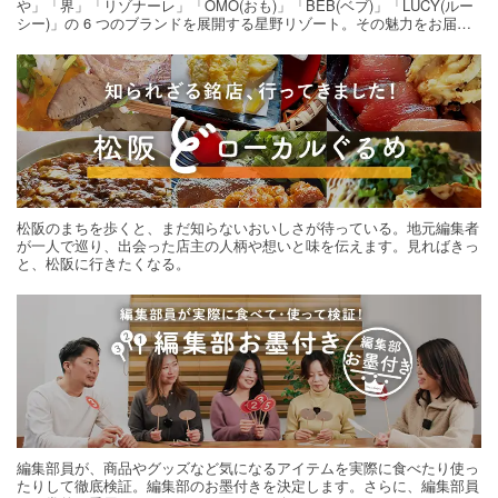
や」「界」「リゾナーレ」「OMO(おも)」「BEB(ベブ)」「LUCY(ルー
シー)」の 6 つのブランドを展開する星野リゾート。その魅力をお届け
する旅の連載。次の旅先探しのヒントにいかがですか？
松阪のまちを歩くと、まだ知らないおいしさが待っている。地元編集者
が一人で巡り、出会った店主の人柄や想いと味を伝えます。見ればきっ
と、松阪に行きたくなる。
編集部員が、商品やグッズなど気になるアイテムを実際に食べたり使っ
たりして徹底検証。編集部のお墨付きを決定します。さらに、編集部員