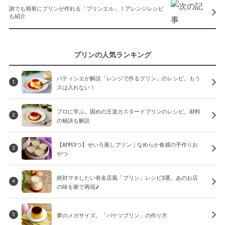
誰でも簡単にプリンが作れる「プリンエル」！アレンジレシピ
も紹介
プリンの人気ランキング
パティシエが解説「レンジで作るプリン」のレシピ。もう
1
スは入れない！
プロに学ぶ。固めの王道カスタードプリンのレシピ。材料
2
の秘訣も解説
【材料3つ】せいろ蒸しプリン｜なめらか食感の手作りお
3
やつ
絶対マネしたい有名店風「プリン」レシピ3選。あのお店
4
の味を家で再現♪
夢のメガサイズ。「バケツプリン」の作り方
5