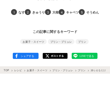
1
なす
2
きゅうり
3
大根
4
キャベツ
5
そうめん
この記事に関するキーワード
お菓子・スイーツ
プリン・ブリュレ
プリン
TOP
レシピ
お菓子・スイーツ
プリン・ブリュレ
プリン
凍らせるだけ！