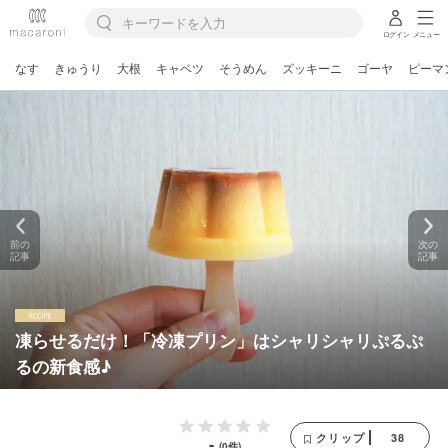
ログイン
メニュー
なす
きゅうり
大根
キャベツ
そうめん
ズッキーニ
ゴーヤ
ピーマ
前の
次の
記事
記事
凍らせるだけ！「冷凍プリン」はシャリシャリぷるぷ
るの新食感♪
38
クリップ
-
(0件)