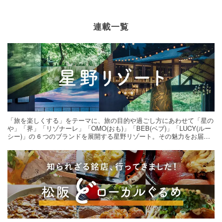
連載一覧
「旅を楽しくする」をテーマに、旅の目的や過ごし方にあわせて「星の
や」「界」「リゾナーレ」「OMO(おも)」「BEB(ベブ)」「LUCY(ルー
シー)」の 6 つのブランドを展開する星野リゾート。その魅力をお届け
する旅の連載。次の旅先探しのヒントにいかがですか？