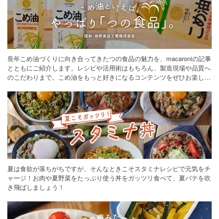
長年こめ油づくりに向き合ってきたつの食品の魅力を、macaroniの記事
とともにご紹介します。レシピや活用術はもちろん、製造現場や品質へ
のこだわりまで。こめ油をもっと好きになるコンテンツをぜひお楽しみ
ください。
夏は食欲が落ちがちですが、そんなときこそスタミナレシピで元気をチ
ャージ！お肉や夏野菜をたっぷり使う丼をガッツリ食べて、夏バテを吹
き飛ばしましょう！