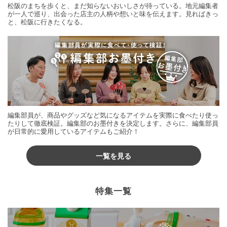
松阪のまちを歩くと、まだ知らないおいしさが待っている。地元編集者
が一人で巡り、出会った店主の人柄や想いと味を伝えます。見ればきっ
と、松阪に行きたくなる。
編集部員が、商品やグッズなど気になるアイテムを実際に食べたり使っ
たりして徹底検証。編集部のお墨付きを決定します。さらに、編集部員
が日常的に愛用しているアイテムもご紹介！
一覧を見る
特集一覧