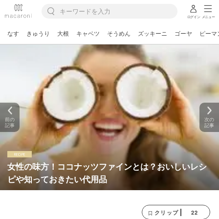
ログイン
メニュー
なす
きゅうり
大根
キャベツ
そうめん
ズッキーニ
ゴーヤ
ピーマ
前の
次の
記事
記事
女性の味方！ココナッツファインとは？おいしいレシ
ピや知っておきたい代用品
22
クリップ