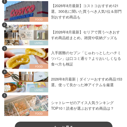
1
【2026年8月最新】コストコおすすめ121
選。300名に聞いた買うべき人気1位＆部門
別おすすめ商品も
2
【2026年8月最新】セリアで買うべきおす
すめ商品総まとめ。雑貨や収納グッズも
3
入手困難のセブン「じゅわっとしたハチミ
ツパン」は口コミ通り？よりおいしくなる
食べ方も検証
4
2026年8月最新｜ダイソーおすすめ商品153
選。使って良かった神アイテムを厳選
5
シャトレーゼのアイス人気ランキング
TOP10！読者が選ぶおすすめ商品は？