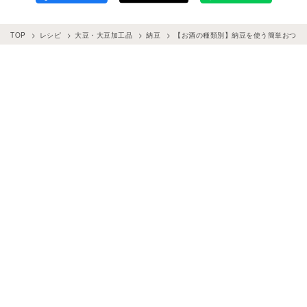
TOP
レシピ
大豆・大豆加工品
納豆
【お酒の種類別】納豆を使う簡単おつまみ