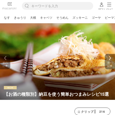
ログイン
メニュー
なす
きゅうり
大根
キャベツ
そうめん
ズッキーニ
ゴーヤ
ピーマ
前の
次の
記事
記事
【お酒の種類別】納豆を使う簡単おつまみレシピ15選
216
クリップ