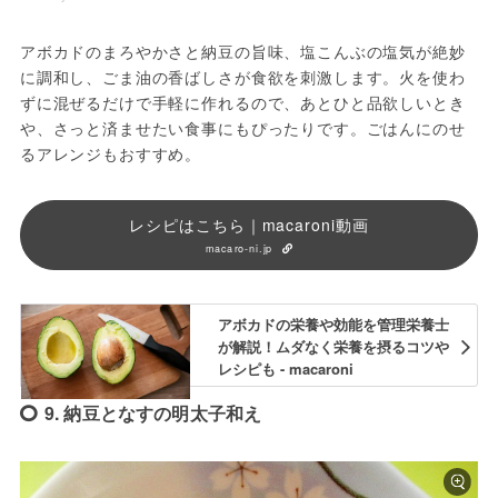
アボカドのまろやかさと納豆の旨味、塩こんぶの塩気が絶妙
に調和し、ごま油の香ばしさが食欲を刺激します。火を使わ
ずに混ぜるだけで手軽に作れるので、あとひと品欲しいとき
や、さっと済ませたい食事にもぴったりです。ごはんにのせ
るアレンジもおすすめ。
レシピはこちら｜macaroni動画
macaro-ni.jp
アボカドの栄養や効能を管理栄養士
が解説！ムダなく栄養を摂るコツや
レシピも - macaroni
9. 納豆となすの明太子和え