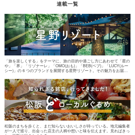
連載一覧
「旅を楽しくする」をテーマに、旅の目的や過ごし方にあわせて「星の
や」「界」「リゾナーレ」「OMO(おも)」「BEB(ベブ)」「LUCY(ルー
シー)」の 6 つのブランドを展開する星野リゾート。その魅力をお届け
する旅の連載。次の旅先探しのヒントにいかがですか？
松阪のまちを歩くと、まだ知らないおいしさが待っている。地元編集者
が一人で巡り、出会った店主の人柄や想いと味を伝えます。見ればきっ