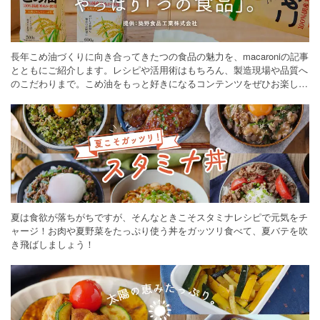
長年こめ油づくりに向き合ってきたつの食品の魅力を、macaroniの記事
とともにご紹介します。レシピや活用術はもちろん、製造現場や品質へ
のこだわりまで。こめ油をもっと好きになるコンテンツをぜひお楽しみ
ください。
夏は食欲が落ちがちですが、そんなときこそスタミナレシピで元気をチ
ャージ！お肉や夏野菜をたっぷり使う丼をガッツリ食べて、夏バテを吹
き飛ばしましょう！