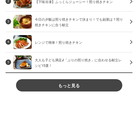
【下味冷凍】ふっくらジューシー！照り焼きチキン
2
今日の夕飯は照り焼きチキンで決まり！でも副菜は？照り
3
焼きチキンに合う献立
レンジで簡単！照り焼きチキン
4
大人も子ども満足♪「ぶりの照り焼き」に合わせる献立レ
5
シピ15選！
もっと見る