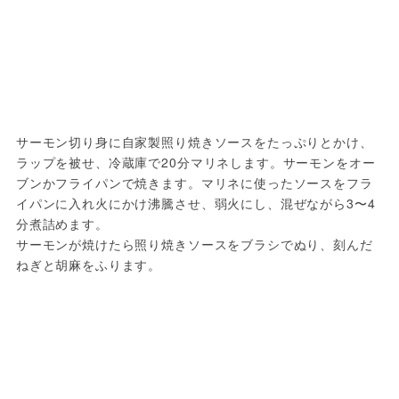
サーモン切り身に自家製照り焼きソースをたっぷりとかけ、
ラップを被せ、冷蔵庫で20分マリネします。サーモンをオー
ブンかフライパンで焼きます。マリネに使ったソースをフラ
イパンに入れ火にかけ沸騰させ、弱火にし、混ぜながら3〜4
分煮詰めます。

サーモンが焼けたら照り焼きソースをブラシでぬり、刻んだ
ねぎと胡麻をふります。