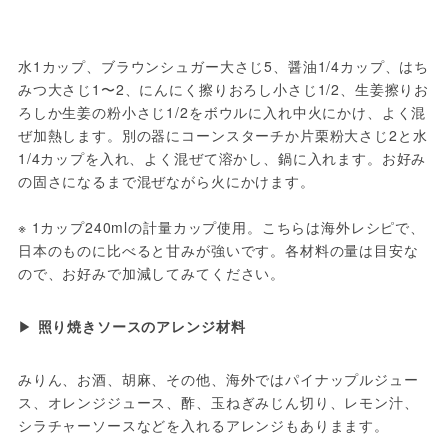
水1カップ、ブラウンシュガー大さじ5、醤油1/4カップ、はち
みつ大さじ1〜2、にんにく擦りおろし小さじ1/2、生姜擦りお
ろしか生姜の粉小さじ1/2をボウルに入れ中火にかけ、よく混
ぜ加熱します。別の器にコーンスターチか片栗粉大さじ2と水
1/4カップを入れ、よく混ぜて溶かし、鍋に入れます。お好み
の固さになるまで混ぜながら火にかけます。

※ 1カップ240mlの計量カップ使用。こちらは海外レシピで、
日本のものに比べると甘みが強いです。各材料の量は目安な
ので、お好みで加減してみてください。
▶ 
照り焼きソースのアレンジ材料
みりん、お酒、胡麻、その他、海外ではパイナップルジュー
ス、オレンジジュース、酢、玉ねぎみじん切り、レモン汁、
シラチャーソースなどを入れるアレンジもありまます。