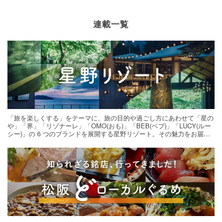
連載一覧
「旅を楽しくする」をテーマに、旅の目的や過ごし方にあわせて「星の
や」「界」「リゾナーレ」「OMO(おも)」「BEB(ベブ)」「LUCY(ルー
シー)」の 6 つのブランドを展開する星野リゾート。その魅力をお届け
する旅の連載。次の旅先探しのヒントにいかがですか？