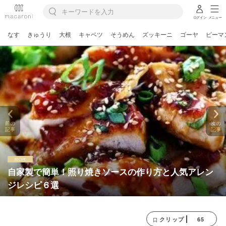
ログイン
メニュー
なす
きゅうり
大根
キャベツ
そうめん
ズッキーニ
ゴーヤ
ピーマ
前の
次の
記事
記事
自家製で簡単！照り焼きソースの作り方と人気アレン
ジレシピ６選
65
クリップ