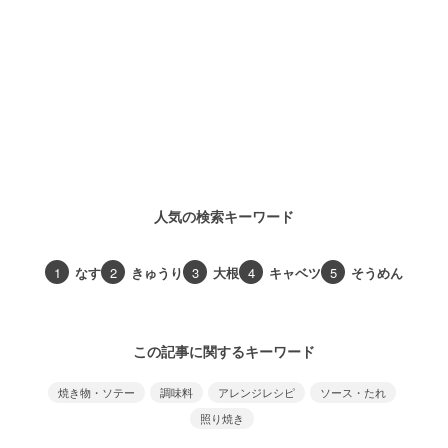
人気の検索キーワード
1
なす
2
きゅうり
3
大根
4
キャベツ
5
そうめん
この記事に関するキーワード
焼き物・ソテー
調味料
アレンジレシピ
ソース・たれ
照り焼き