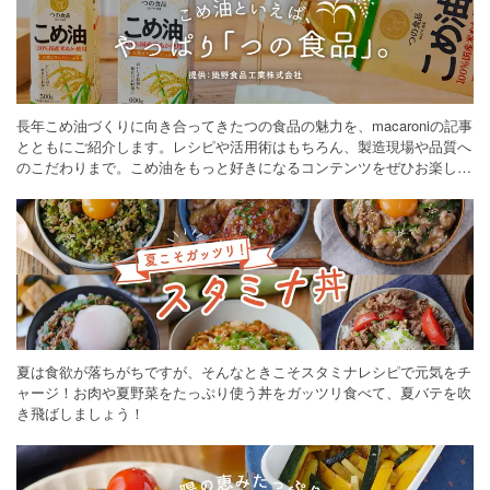
長年こめ油づくりに向き合ってきたつの食品の魅力を、macaroniの記事
とともにご紹介します。レシピや活用術はもちろん、製造現場や品質へ
のこだわりまで。こめ油をもっと好きになるコンテンツをぜひお楽しみ
ください。
夏は食欲が落ちがちですが、そんなときこそスタミナレシピで元気をチ
ャージ！お肉や夏野菜をたっぷり使う丼をガッツリ食べて、夏バテを吹
き飛ばしましょう！