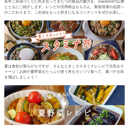
長年こめ油づくりに向き合ってきたつの食品の魅力を、macaroniの記事
とともにご紹介します。レシピや活用術はもちろん、製造現場や品質へ
のこだわりまで。こめ油をもっと好きになるコンテンツをぜひお楽しみ
ください。
夏は食欲が落ちがちですが、そんなときこそスタミナレシピで元気をチ
ャージ！お肉や夏野菜をたっぷり使う丼をガッツリ食べて、夏バテを吹
き飛ばしましょう！