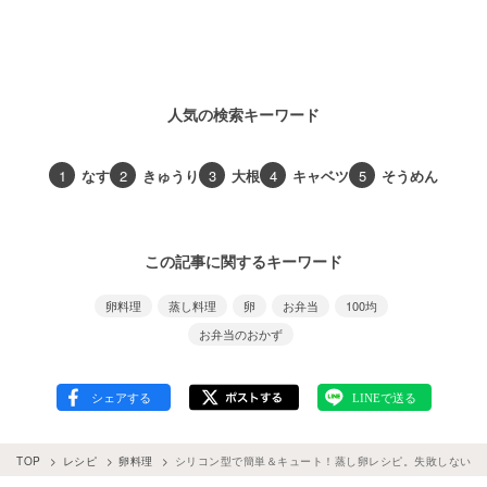
人気の検索キーワード
1
なす
2
きゅうり
3
大根
4
キャベツ
5
そうめん
この記事に関するキーワード
卵料理
蒸し料理
卵
お弁当
100均
お弁当のおかず
TOP
レシピ
卵料理
シリコン型で簡単＆キュート！蒸し卵レシピ。失敗しないコ