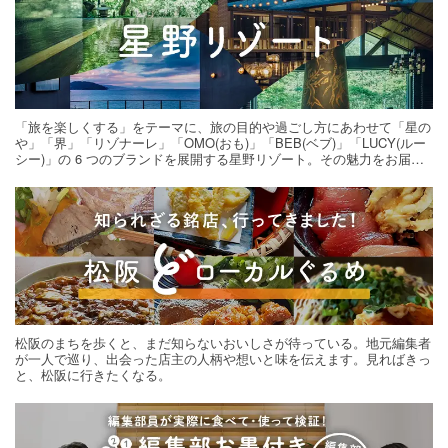
「旅を楽しくする」をテーマに、旅の目的や過ごし方にあわせて「星の
や」「界」「リゾナーレ」「OMO(おも)」「BEB(ベブ)」「LUCY(ルー
シー)」の 6 つのブランドを展開する星野リゾート。その魅力をお届け
する旅の連載。次の旅先探しのヒントにいかがですか？
松阪のまちを歩くと、まだ知らないおいしさが待っている。地元編集者
が一人で巡り、出会った店主の人柄や想いと味を伝えます。見ればきっ
と、松阪に行きたくなる。