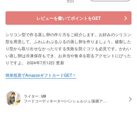
レビューを書いてポイントをGET
シリコン型で作る蒸し卵の作り方をご紹介します。お好みのシリコン
型を用意して、ふわふわぷるぷるの蒸し卵を作りましょう。破裂した
り型から取り出せなかったりする失敗を防ぐコツも必見です。かわい
い蒸し卵は冷凍保存もでき、お弁当や食卓を彩るアクセントにぴった
りですよ。 2024年7月12日 更新
簡単投票でAmazonギフトカードGET！
ライター :
Uli
フードコーディネーター/パンシェルジュ/薬膳ア…