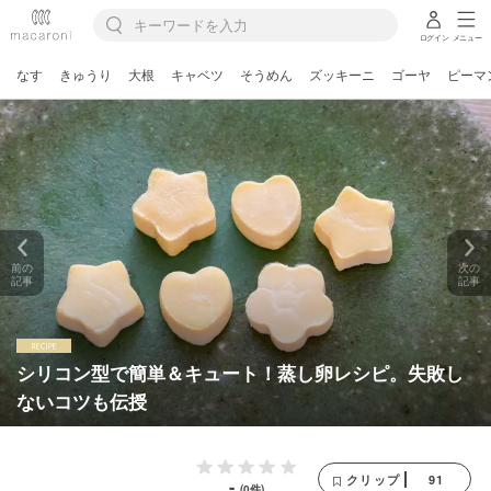
ログイン
メニュー
なす
きゅうり
大根
キャベツ
そうめん
ズッキーニ
ゴーヤ
ピーマ
前の
次の
記事
記事
シリコン型で簡単＆キュート！蒸し卵レシピ。失敗し
ないコツも伝授
91
クリップ
-
(0件)