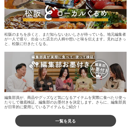
松阪のまちを歩くと、まだ知らないおいしさが待っている。地元編集者
が一人で巡り、出会った店主の人柄や想いと味を伝えます。見ればきっ
と、松阪に行きたくなる。
編集部員が、商品やグッズなど気になるアイテムを実際に食べたり使っ
たりして徹底検証。編集部のお墨付きを決定します。さらに、編集部員
が日常的に愛用しているアイテムもご紹介！
一覧を見る