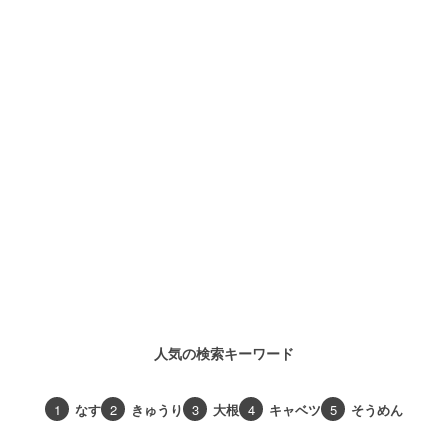
人気の検索キーワード
1
なす
2
きゅうり
3
大根
4
キャベツ
5
そうめん