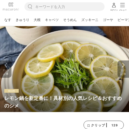
ログイン
メニュー
なす
きゅうり
大根
キャベツ
そうめん
ズッキーニ
ゴーヤ
ピーマ
前の
次の
記事
記事
レモン鍋を新定番に！具材別の人気レシピ＆おすすめ
のシメ
129
クリップ