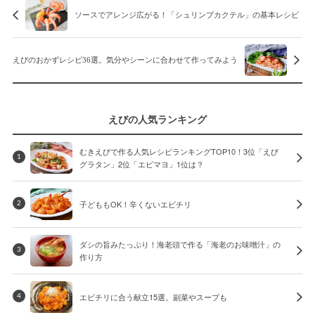
ソースでアレンジ広がる！「シュリンプカクテル」の基本レシピ
えびのおかずレシピ36選。気分やシーンに合わせて作ってみよう
えびの人気ランキング
むきえびで作る人気レシピランキングTOP10！3位「えび
1
グラタン」2位「エビマヨ」1位は？
子どももOK！辛くないエビチリ
2
ダシの旨みたっぷり！海老頭で作る「海老のお味噌汁」の
3
作り方
エビチリに合う献立15選。副菜やスープも
4