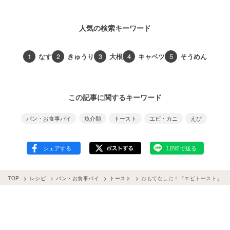
人気の検索キーワード
1
なす
2
きゅうり
3
大根
4
キャベツ
5
そうめん
この記事に関するキーワード
パン・お食事パイ
魚介類
トースト
エビ・カニ
えび
TOP
レシピ
パン・お食事パイ
トースト
おもてなしに！「エビトースト」お