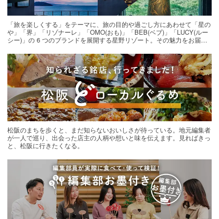
「旅を楽しくする」をテーマに、旅の目的や過ごし方にあわせて「星の
や」「界」「リゾナーレ」「OMO(おも)」「BEB(ベブ)」「LUCY(ルー
シー)」の 6 つのブランドを展開する星野リゾート。その魅力をお届け
する旅の連載。次の旅先探しのヒントにいかがですか？
松阪のまちを歩くと、まだ知らないおいしさが待っている。地元編集者
が一人で巡り、出会った店主の人柄や想いと味を伝えます。見ればきっ
と、松阪に行きたくなる。