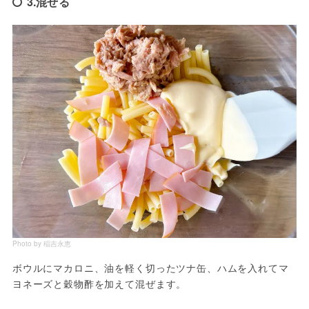
3.混ぜる
Photo by 稲吉永恵
ボウルにマカロニ、油を軽く切ったツナ缶、ハムを入れてマ
ヨネーズと穀物酢を加えて混ぜます。