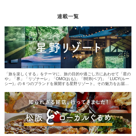
連載一覧
「旅を楽しくする」をテーマに、旅の目的や過ごし方にあわせて「星の
や」「界」「リゾナーレ」「OMO(おも)」「BEB(ベブ)」「LUCY(ルー
シー)」の 6 つのブランドを展開する星野リゾート。その魅力をお届け
する旅の連載。次の旅先探しのヒントにいかがですか？