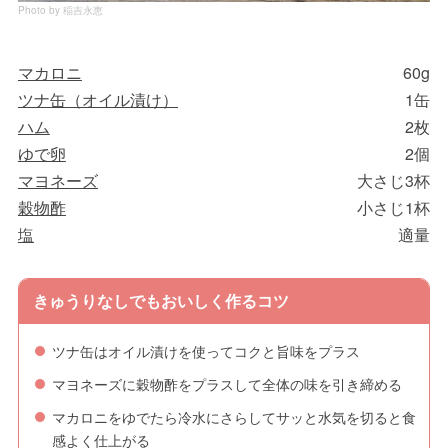
Photo by 稲吉永恵
マカロニ
60g
ツナ缶（オイル漬け）
1缶
ハム
2枚
ゆで卵
2個
マヨネーズ
大さじ3杯
穀物酢
小さじ1杯
塩
適量
きゅうりなしでもおいしく作るコツ
ツナ缶はオイル漬けを使ってコクと旨味をプラス
マヨネーズに穀物酢をプラスして全体の味を引き締める
マカロニをゆでたら冷水にさらしてサッと水気を切ると食
感よく仕上がる