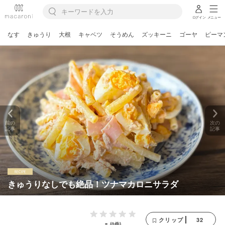
ログイン
メニュー
なす
きゅうり
大根
キャベツ
そうめん
ズッキーニ
ゴーヤ
ピーマ
前の
次の
記事
記事
きゅうりなしでも絶品！ツナマカロニサラダ
32
クリップ
-
(0件)