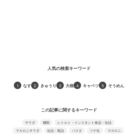
人気の検索キーワード
1
なす
2
きゅうり
3
大根
4
キャベツ
5
そうめん
この記事に関するキーワード
サラダ
麺類
レトルト・インスタント食品・缶詰
マカロニサラダ
缶詰・瓶詰
パスタ
ツナ缶
マカロニ