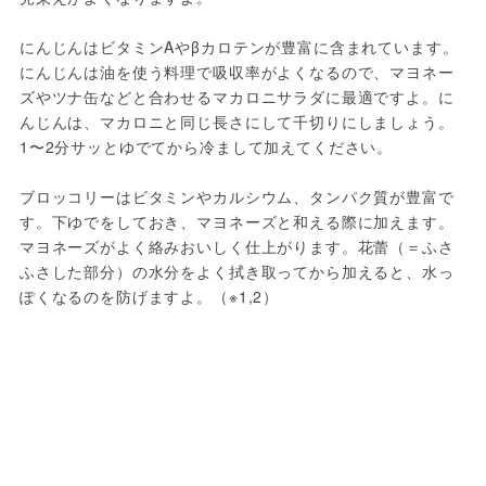
にんじんはビタミンAやβカロテンが豊富に含まれています。
にんじんは油を使う料理で吸収率がよくなるので、マヨネー
ズやツナ缶などと合わせるマカロニサラダに最適ですよ。に
んじんは、マカロニと同じ長さにして千切りにしましょう。
1〜2分サッとゆでてから冷まして加えてください。
ブロッコリーはビタミンやカルシウム、タンパク質が豊富で
す。下ゆでをしておき、マヨネーズと和える際に加えます。
マヨネーズがよく絡みおいしく仕上がります。花蕾（＝ふさ
ふさした部分）の水分をよく拭き取ってから加えると、水っ
ぽくなるのを防げますよ。（※1,2）