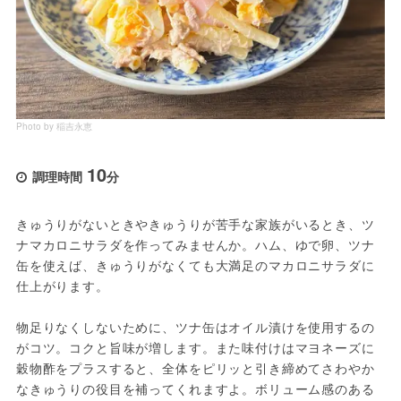
Photo by 稲吉永恵
10
調理時間
分
きゅうりがないときやきゅうりが苦手な家族がいるとき、ツ
ナマカロニサラダを作ってみませんか。ハム、ゆで卵、ツナ
缶を使えば、きゅうりがなくても大満足のマカロニサラダに
仕上がります。
物足りなくしないために、ツナ缶はオイル漬けを使用するの
がコツ。コクと旨味が増します。また味付けはマヨネーズに
穀物酢をプラスすると、全体をピリッと引き締めてさわやか
なきゅうりの役目を補ってくれますよ。ボリューム感のある