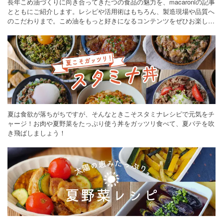
長年こめ油づくりに向き合ってきたつの食品の魅力を、macaroniの記事
とともにご紹介します。レシピや活用術はもちろん、製造現場や品質へ
のこだわりまで。こめ油をもっと好きになるコンテンツをぜひお楽しみ
ください。
夏は食欲が落ちがちですが、そんなときこそスタミナレシピで元気をチ
ャージ！お肉や夏野菜をたっぷり使う丼をガッツリ食べて、夏バテを吹
き飛ばしましょう！