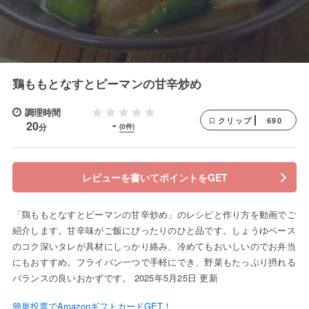
鶏ももとなすとピーマンの甘辛炒め
調理時間
690
クリップ
-
20
分
(0件)
レビューを書いてポイントをGET
「鶏ももとなすとピーマンの甘辛炒め」のレシピと作り方を動画でご
紹介します。甘辛味がご飯にぴったりのひと品です。しょうゆベース
のコク深いタレが具材にしっかり絡み、冷めてもおいしいのでお弁当
にもおすすめ。フライパン一つで手軽にでき、野菜もたっぷり摂れる
バランスの良いおかずです。 2025年5月25日 更新
簡単投票でAmazonギフトカードGET！