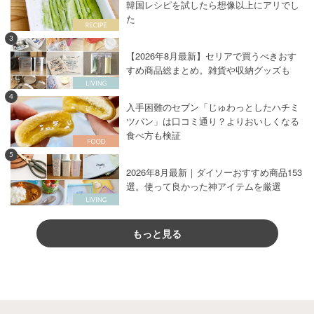
韓国レシピを試したら想像以上にアリでし
た
3
【2026年8月最新】セリアで買うべきおす
すめ商品総まとめ。雑貨や収納グッズも
4
入手困難のセブン「じゅわっとしたハチミ
ツパン」は口コミ通り？よりおいしくなる
食べ方も検証
5
2026年8月最新｜ダイソーおすすめ商品153
選。使って良かった神アイテムを厳選
もっと見る