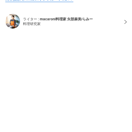
ライター :
macaroni料理家 矢部麻美/らみー
料理研究家