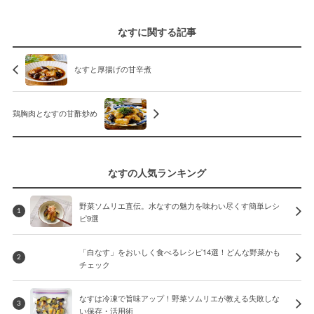
なすに関する記事
なすと厚揚げの甘辛煮
鶏胸肉となすの甘酢炒め
なすの人気ランキング
野菜ソムリエ直伝。水なすの魅力を味わい尽くす簡単レシ
1
ピ9選
「白なす」をおいしく食べるレシピ14選！どんな野菜かも
2
チェック
なすは冷凍で旨味アップ！野菜ソムリエが教える失敗しな
3
い保存・活用術