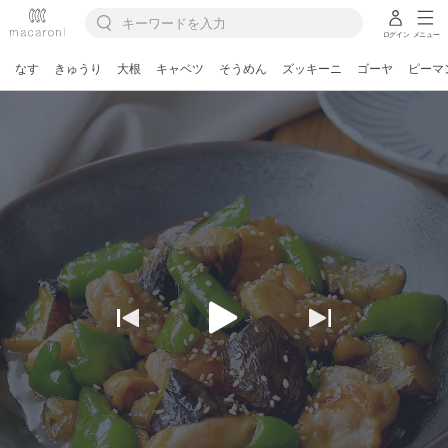
ログイン
メニュー
なす
きゅうり
大根
キャベツ
そうめん
ズッキーニ
ゴーヤ
ピーマ