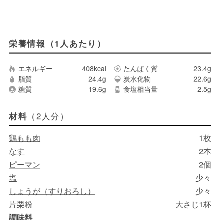
栄養情報（1人あたり）
エネルギー
408kcal
たんぱく質
23.4g
脂質
24.4g
炭水化物
22.6g
糖質
19.6g
食塩相当量
2.5g
（2人分）
材料
鶏もも肉
1枚
なす
2本
ピーマン
2個
塩
少々
しょうが（すりおろし）
少々
片栗粉
大さじ1杯
調味料