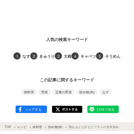
人気の検索キーワード
1
なす
2
きゅうり
3
大根
4
キャベツ
5
そうめん
この記事に関するキーワード
肉料理
野菜
定番の野菜
炒め物(肉)
なす
TOP
レシピ
肉料理
炒め物(肉)
鶏ももとなすとピーマンの甘辛炒め