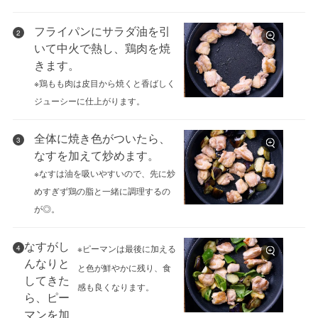
フライパンにサラダ油を引
2
いて中火で熱し、鶏肉を焼
きます。
※鶏もも肉は皮目から焼くと香ばしく
ジューシーに仕上がります。
全体に焼き色がついたら、
3
なすを加えて炒めます。
※なすは油を吸いやすいので、先に炒
めすぎず鶏の脂と一緒に調理するの
が◎。
なすがし
※ピーマンは最後に加える
4
んなりと
と色が鮮やかに残り、食
してきた
感も良くなります。
ら、ピー
マンを加