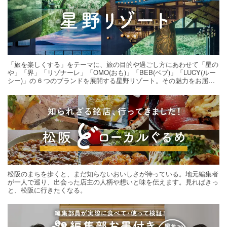
「旅を楽しくする」をテーマに、旅の目的や過ごし方にあわせて「星の
や」「界」「リゾナーレ」「OMO(おも)」「BEB(ベブ)」「LUCY(ルー
シー)」の 6 つのブランドを展開する星野リゾート。その魅力をお届け
する旅の連載。次の旅先探しのヒントにいかがですか？
松阪のまちを歩くと、まだ知らないおいしさが待っている。地元編集者
が一人で巡り、出会った店主の人柄や想いと味を伝えます。見ればきっ
と、松阪に行きたくなる。