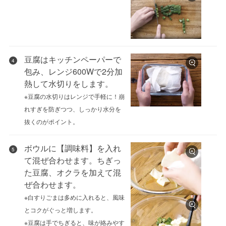
豆腐はキッチンペーパーで
4
包み、レンジ600Wで2分加
熱して水切りをします。
※豆腐の水切りはレンジで手軽に！崩
れすぎを防ぎつつ、しっかり水分を
抜くのがポイント。
ボウルに【調味料】を入れ
5
て混ぜ合わせます。ちぎっ
た豆腐、オクラを加えて混
ぜ合わせます。
※白すりごまは多めに入れると、風味
とコクがぐっと増します。
※豆腐は手でちぎると、味が絡みやす