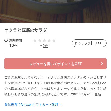
オクラと豆腐のサラダ
調理時間
142
クリップ
-
10
分
(0件)
レビューを書いてポイントをGET
ごまの風味がたまらない！「オクラと豆腐のサラダ」のレシピと作り
方を動画でご紹介します。ねばねば食感のオクラと、やさしい味わい
の木綿豆腐がよく合う、さっぱりヘルシーな和風サラダ。あとひと品
欲しいときや夏場の副菜にもぴったりです。 2025年5月26日 更新
簡単投票でAmazonギフトカードGET！