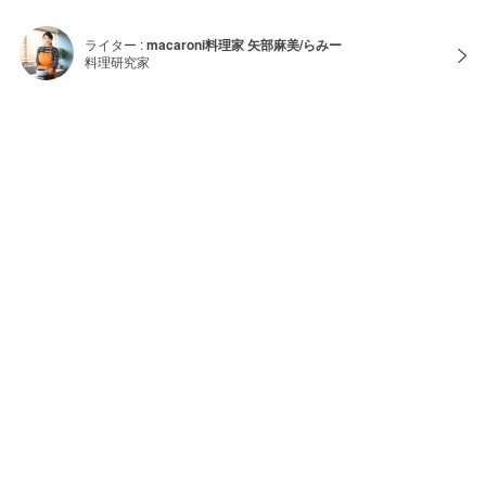
ライター :
macaroni料理家 矢部麻美/らみー
料理研究家