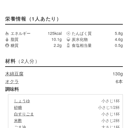
栄養情報（1人あたり）
エネルギー
125kcal
たんぱく質
5.8g
脂質
10.1g
炭水化物
4.6g
糖質
2.2g
食塩相当量
0.5g
（2人分）
材料
木綿豆腐
130g
オクラ
6本
調味料
しょうゆ
小さじ1杯
砂糖
小さじ1/2杯
白すりごま
小さじ1杯
米酢
小さじ2杯
ごま油
大さじ1杯