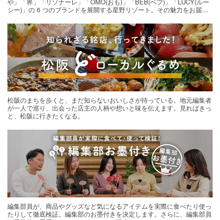
や」「界」「リゾナーレ」「OMO(おも)」「BEB(ベブ)」「LUCY(ルー
シー)」の 6 つのブランドを展開する星野リゾート。その魅力をお届け
する旅の連載。次の旅先探しのヒントにいかがですか？
松阪のまちを歩くと、まだ知らないおいしさが待っている。地元編集者
が一人で巡り、出会った店主の人柄や想いと味を伝えます。見ればきっ
と、松阪に行きたくなる。
編集部員が、商品やグッズなど気になるアイテムを実際に食べたり使っ
たりして徹底検証。編集部のお墨付きを決定します。さらに、編集部員