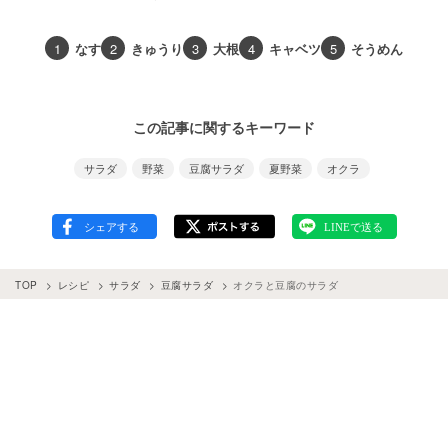
1
なす
2
きゅうり
3
大根
4
キャベツ
5
そうめん
この記事に関するキーワード
サラダ
野菜
豆腐サラダ
夏野菜
オクラ
TOP
レシピ
サラダ
豆腐サラダ
オクラと豆腐のサラダ