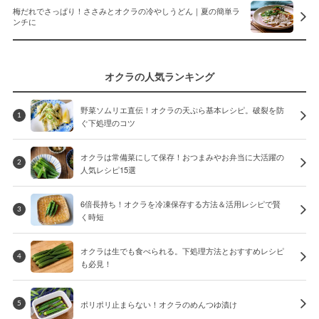
梅だれでさっぱり！ささみとオクラの冷やしうどん｜夏の簡単ラ
ンチに
オクラの人気ランキング
野菜ソムリエ直伝！オクラの天ぷら基本レシピ。破裂を防
1
ぐ下処理のコツ
オクラは常備菜にして保存！おつまみやお弁当に大活躍の
2
人気レシピ15選
6倍長持ち！オクラを冷凍保存する方法＆活用レシピで賢
3
く時短
オクラは生でも食べられる。下処理方法とおすすめレシピ
4
も必見！
ポリポリ止まらない！オクラのめんつゆ漬け
5