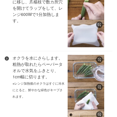
に移し、爪楊枝で数カ所穴
を開けてラップをして、レ
ンジ600Wで1分加熱しま
す。
オクラを水にさらします。
3
粗熱が取れたらペーパータ
オルで水気をふきとり、
1cm幅に切ります。
※レンジ加熱後のオクラはすぐに冷水
にとると、鮮やかな緑色がキープさ
れます。