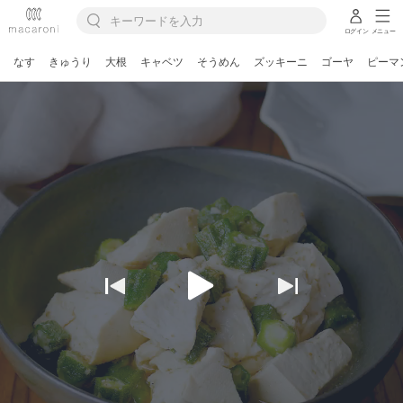
ログイン
メニュー
なす
きゅうり
大根
キャベツ
そうめん
ズッキーニ
ゴーヤ
ピーマ