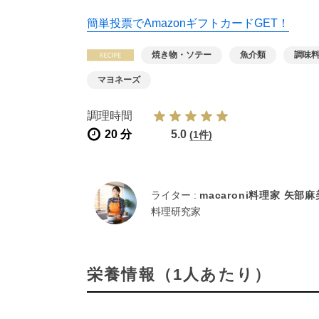
簡単投票でAmazonギフトカードGET！
焼き物・ソテー
魚介類
調味
マヨネーズ
調理時間
20 分
5.0
(1件)
ライター :
macaroni料理家 矢部
料理研究家
栄養情報（1人あたり）