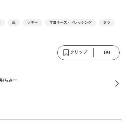
料
魚
ソテー
マヨネーズ・ドレッシング
タラ
クリップ
194
麻美/らみー