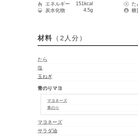
151kcal
エネルギー
た
4.5g
炭水化物
糖
材料
（2人分）
たら
塩
玉ねぎ
青のりマヨ
マヨネーズ
青のり
マヨネーズ
サラダ油