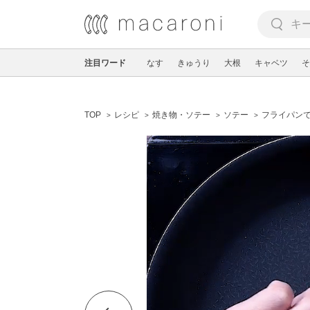
注目ワード
なす
きゅうり
大根
キャベツ
そ
TOP
レシピ
焼き物・ソテー
ソテー
フライパン