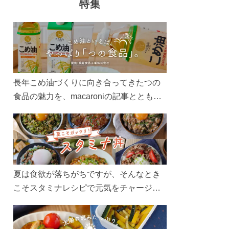
特集
長年こめ油づくりに向き合ってきたつの
食品の魅力を、macaroniの記事とともに
ご紹介します。レシピや活用術はもちろ
ん、製造現場や品質へのこだわりまで。
こめ油をもっと好きになるコンテンツを
ぜひお楽しみください。
夏は食欲が落ちがちですが、そんなとき
こそスタミナレシピで元気をチャージ！
お肉や夏野菜をたっぷり使う丼をガッツ
リ食べて、夏バテを吹き飛ばしましょ