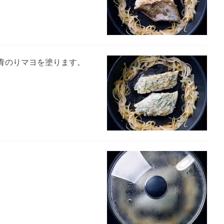
青のりマヨを塗ります。
。