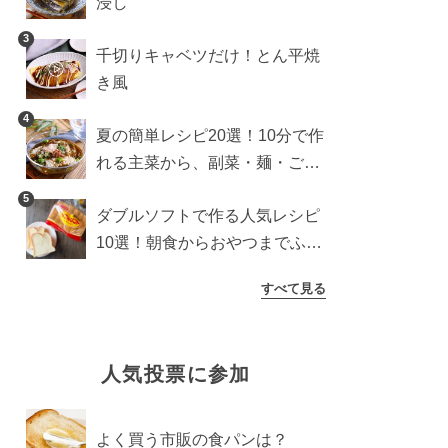
浸し
3
千切りキャベツだけ！とん平焼
き風
4
夏の簡単レシピ20選！10分で作
れる主菜から、副菜・麺・ごは
んまで一気に紹介
5
ダブルソフトで作る人気レシピ
10選！朝食からおやつまでふん
わり食パンを楽しむアレンジ
すべて見る
人気投票に参加
よく買う市販の食パンは？