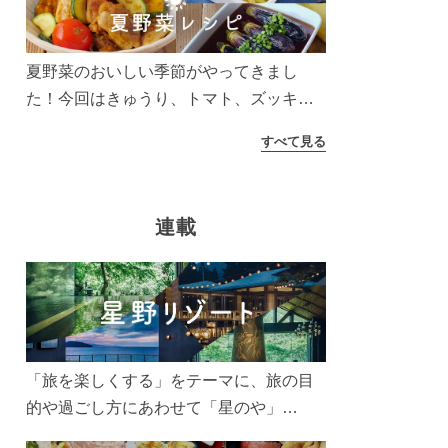
う！
夏野菜のおいしい季節がやってきまし
た！今回はきゅうり、トマト、ズッキー
ニなどを使ったレシピをご紹介します。
すべて見る
太陽の光をたっぷりあびた夏野菜は栄養
もたっぷり。美味しく食べてパワーチャ
ージしましょう♪
連載
「旅を楽しくする」をテーマに、旅の目
的や過ごし方にあわせて「星のや」
「界」「リゾナーレ」「OMO(おも)」「B