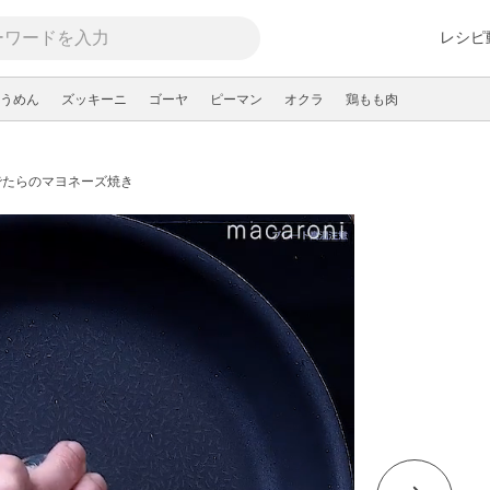
レシピ
うめん
ズッキーニ
ゴーヤ
ピーマン
オクラ
鶏もも肉
でたらのマヨネーズ焼き