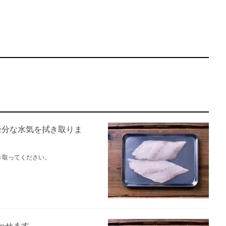
余分な水気を拭き取りま
き取ってください。
わせます。