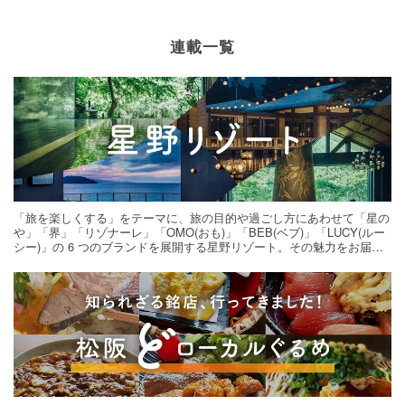
連載一覧
「旅を楽しくする」をテーマに、旅の目的や過ごし方にあわせて「星の
や」「界」「リゾナーレ」「OMO(おも)」「BEB(ベブ)」「LUCY(ルー
シー)」の 6 つのブランドを展開する星野リゾート。その魅力をお届け
する旅の連載。次の旅先探しのヒントにいかがですか？