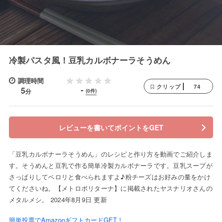
冷製パスタ風！豆乳カルボナーラそうめん
調理時間
74
クリップ
-
5
分
(0件)
レビューを書いてポイントをGET
「豆乳カルボナーラそうめん」のレシピと作り方を動画でご紹介しま
す。そうめんと豆乳で作る簡単冷製カルボナーラです。豆乳スープが
さっぱりしてペロリと食べられますよ♪粉チーズはお好みの量をかけ
てくださいね。【メトロポリターナ】に掲載されたヤスナリオさんの
メタルメシ。 2024年8月9日 更新
簡単投票でAmazonギフトカードGET！