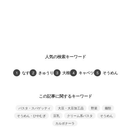
人気の検索キーワード
1
なす
2
きゅうり
3
大根
4
キャベツ
5
そうめん
この記事に関するキーワード
パスタ・スパゲッティ
大豆・大豆加工品
野菜
麺類
そうめん・ひやむぎ
豆乳
クリーム系パスタ
そうめん
カルボナーラ