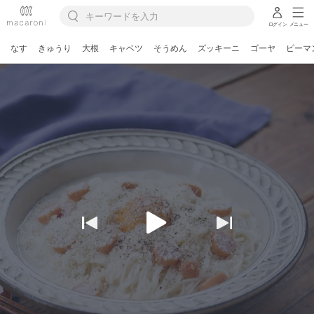
ログイン
メニュー
なす
きゅうり
大根
キャベツ
そうめん
ズッキーニ
ゴーヤ
ピーマ