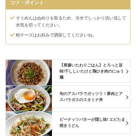
コツ・ポイント
そうめんはぬめりを取るため、冷水でしっかり洗い流して
水気を切ってください。
粉チーズはお好みで調節してくださいね。
【胃腸いたわりごはん】とろっと旨
味!干ししいたけと鶏ひき肉のにゅう
麺
旬のアスパラでガッツリ！豚肉とア
スパラガスのスタミナ丼
ピーナッツバターが隠し味! エビたま
焼きうどん