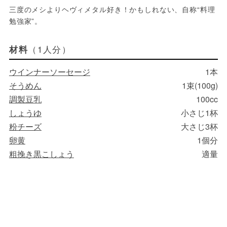
三度のメシよりヘヴィメタル好き！かもしれない、自称“料理
勉強家”。
（1人分）
材料
ウインナーソーセージ
1本
そうめん
1束(100g)
調製豆乳
100cc
しょうゆ
小さじ1杯
粉チーズ
大さじ3杯
卵黄
1個分
粗挽き黒こしょう
適量