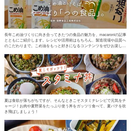
長年こめ油づくりに向き合ってきたつの食品の魅力を、macaroniの記事
とともにご紹介します。レシピや活用術はもちろん、製造現場や品質へ
のこだわりまで。こめ油をもっと好きになるコンテンツをぜひお楽しみ
ください。
夏は食欲が落ちがちですが、そんなときこそスタミナレシピで元気をチ
ャージ！お肉や夏野菜をたっぷり使う丼をガッツリ食べて、夏バテを吹
き飛ばしましょう！