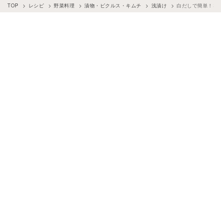
TOP
レシピ
野菜料理
漬物・ピクルス・キムチ
浅漬け
白だしで簡単！な