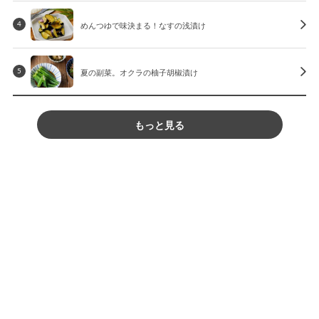
めんつゆで味決まる！なすの浅漬け
4
夏の副菜。オクラの柚子胡椒漬け
5
もっと見る