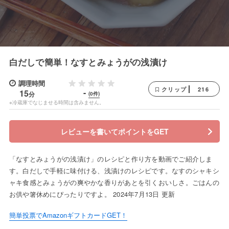
白だしで簡単！なすとみょうがの浅漬け
調理時間
216
クリップ
-
15
分
(0件)
※冷蔵庫でなじませる時間は含みません。
レビューを書いてポイントをGET
「なすとみょうがの浅漬け」のレシピと作り方を動画でご紹介しま
す。白だしで手軽に味付ける、浅漬けのレシピです。なすのシャキシ
ャキ食感とみょうがの爽やかな香りがあとを引くおいしさ。ごはんの
お供や箸休めにぴったりですよ。 2024年7月13日 更新
簡単投票でAmazonギフトカードGET！