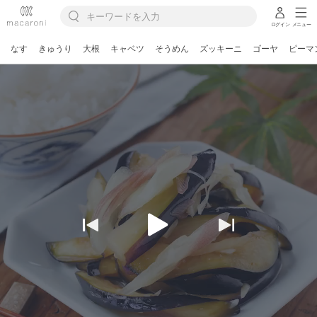
ログイン
メニュー
なす
きゅうり
大根
キャベツ
そうめん
ズッキーニ
ゴーヤ
ピーマ