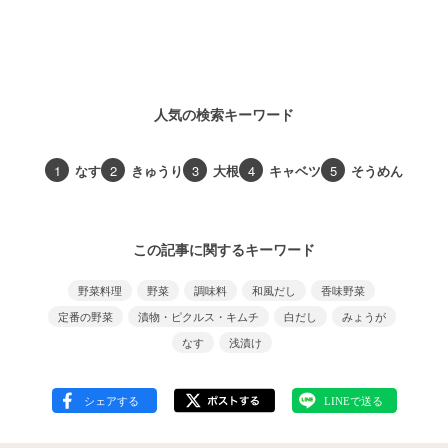
人気の検索キーワード
1
なす
2
きゅうり
3
大根
4
キャベツ
5
そうめん
この記事に関するキーワード
野菜料理
野菜
調味料
和風だし
香味野菜
定番の野菜
漬物・ピクルス・キムチ
白だし
みょうが
なす
浅漬け