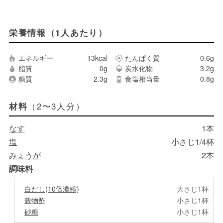
栄養情報（1人あたり）
エネルギー
13kcal
たんぱく質
0.6g
脂質
0g
炭水化物
3.2g
糖質
2.3g
食塩相当量
0.8g
（2〜3人分）
材料
なす
1本
塩
小さじ1/4杯
みょうが
2本
調味料
白だし(10倍濃縮)
大さじ1杯
穀物酢
小さじ1杯
砂糖
小さじ1杯