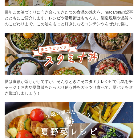
長年こめ油づくりに向き合ってきたつの食品の魅力を、macaroniの記事
とともにご紹介します。レシピや活用術はもちろん、製造現場や品質へ
のこだわりまで。こめ油をもっと好きになるコンテンツをぜひお楽しみ
ください。
夏は食欲が落ちがちですが、そんなときこそスタミナレシピで元気をチ
ャージ！お肉や夏野菜をたっぷり使う丼をガッツリ食べて、夏バテを吹
き飛ばしましょう！