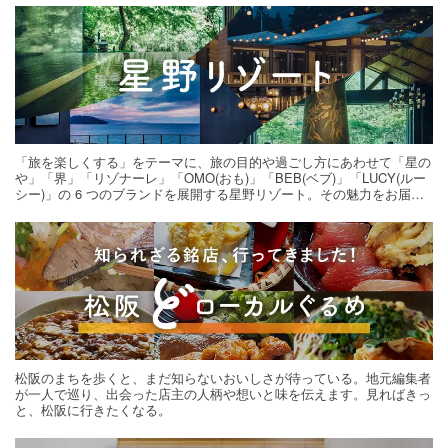
「旅を楽しくする」をテーマに、旅の目的や過ごし方にあわせて「星の
や」「界」「リゾナーレ」「OMO(おも)」「BEB(ベブ)」「LUCY(ルー
シー)」の 6 つのブランドを展開する星野リゾート。その魅力をお届け
する旅の連載。次の旅先探しのヒントにいかがですか？
松阪のまちを歩くと、まだ知らないおいしさが待っている。地元編集者
が一人で巡り、出会った店主の人柄や想いと味を伝えます。見ればきっ
と、松阪に行きたくなる。