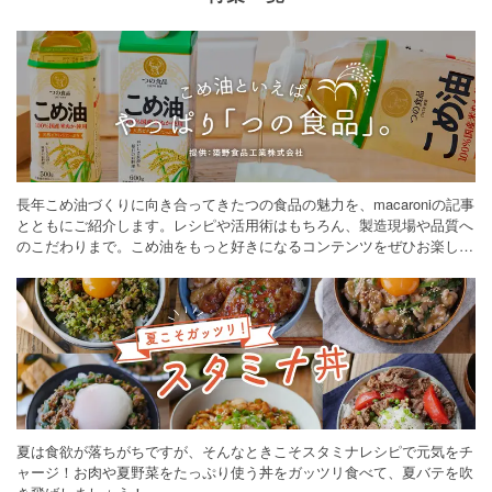
長年こめ油づくりに向き合ってきたつの食品の魅力を、macaroniの記事
とともにご紹介します。レシピや活用術はもちろん、製造現場や品質へ
のこだわりまで。こめ油をもっと好きになるコンテンツをぜひお楽しみ
ください。
夏は食欲が落ちがちですが、そんなときこそスタミナレシピで元気をチ
ャージ！お肉や夏野菜をたっぷり使う丼をガッツリ食べて、夏バテを吹