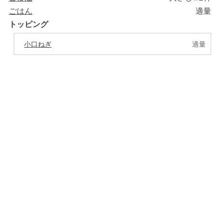
ごはん
適量
トッピング
小口ねぎ
適量