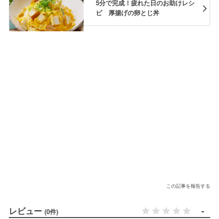
5分で完成！疲れた日のお助けレシ
ピ 厚揚げの卵とじ丼
この記事を報告する
レビュー
-
(0件)