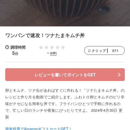
ワンパンで速攻！ツナたまキムチ丼
調理時間
571
クリップ
-
5
分
(0件)
レビューを書いてポイントをGET
卵とキムチ、ツナ缶があればすぐに作れる！「ツナたまキムチ丼」の
レシピと作り方を動画でご紹介します。ふわトロ卵とキムチのピリ辛
味がクセになる簡単な丼です。フライパンひとつで手軽に作れるの
で、忙しい日のランチや夜食にぴったりですよ。 2024年4月30日 更
新
簡単投票でAmazonギフトカードGET！