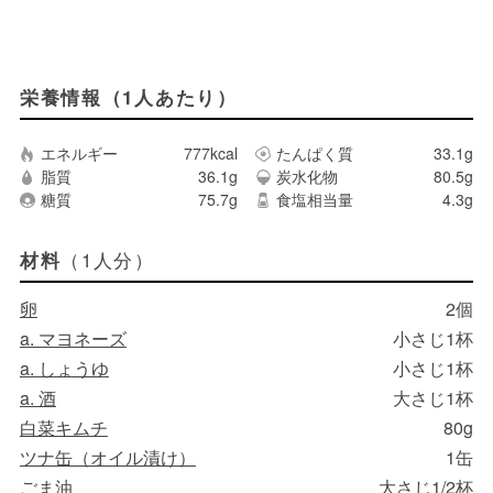
栄養情報（1人あたり）
エネルギー
777kcal
たんぱく質
33.1g
脂質
36.1g
炭水化物
80.5g
糖質
75.7g
食塩相当量
4.3g
（1人分）
材料
卵
2個
a. マヨネーズ
小さじ1杯
a. しょうゆ
小さじ1杯
a. 酒
大さじ1杯
白菜キムチ
80g
ツナ缶（オイル漬け）
1缶
ごま油
大さじ1/2杯