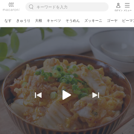
ログイン
メニュー
なす
きゅうり
大根
キャベツ
そうめん
ズッキーニ
ゴーヤ
ピーマ