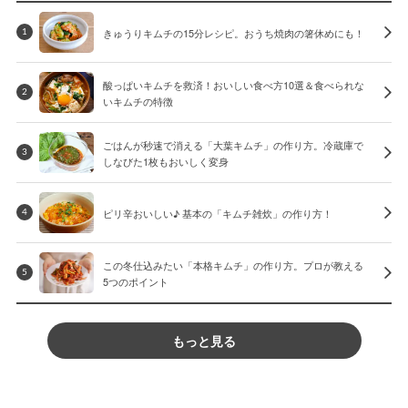
きゅうりキムチの15分レシピ。おうち焼肉の箸休めにも！
1
酸っぱいキムチを救済！おいしい食べ方10選＆食べられな
2
いキムチの特徴
ごはんが秒速で消える「大葉キムチ」の作り方。冷蔵庫で
3
しなびた1枚もおいしく変身
ピリ辛おいしい♪ 基本の「キムチ雑炊」の作り方！
4
この冬仕込みたい「本格キムチ」の作り方。プロが教える
5
5つのポイント
もっと見る