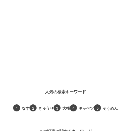
人気の検索キーワード
1
なす
2
きゅうり
3
大根
4
キャベツ
5
そうめん