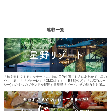
連載一覧
「旅を楽しくする」をテーマに、旅の目的や過ごし方にあわせて「星の
や」「界」「リゾナーレ」「OMO(おも)」「BEB(ベブ)」「LUCY(ルー
シー)」の 6 つのブランドを展開する星野リゾート。その魅力をお届け
する旅の連載。次の旅先探しのヒントにいかがですか？