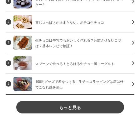
1
ケーキ
甘じょっぱさが止まらない。ポテコ生チョコ
2
生チョコは牛乳でもおいしく作れる？分離させないコツ
3
は？基本レシピで検証！
スプーンで食べる！とろける生チョコ風ヨーグルト
4
100均グッズで差をつける！生チョコラッピングは箱以外
5
でこなれ感を演出
もっと見る