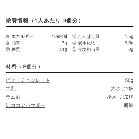
栄養情報（1人あたり 3個分）
エネルギー
106kcal
たんぱく質
1.5g
脂質
7g
炭水化物
9.5g
糖質
8.1g
食塩相当量
0g
（9個分）
材料
ビターチョコレート
50g
牛乳
大さじ1杯
ラム酒
小さじ1/2杯
純ココアパウダー
適量