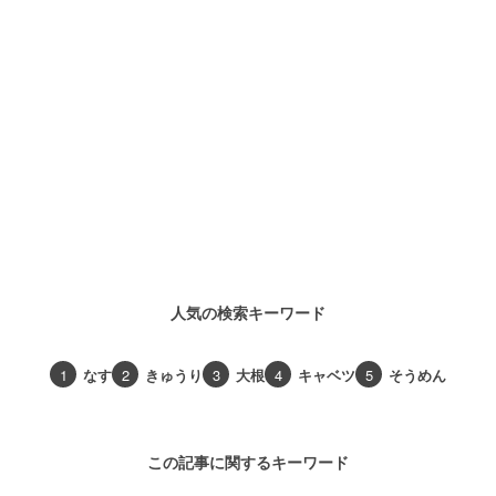
人気の検索キーワード
1
なす
2
きゅうり
3
大根
4
キャベツ
5
そうめん
この記事に関するキーワード