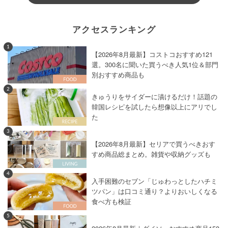
アクセスランキング
1
【2026年8月最新】コストコおすすめ121
選。300名に聞いた買うべき人気1位＆部門
別おすすめ商品も
2
きゅうりをサイダーに漬けるだけ！話題の
韓国レシピを試したら想像以上にアリでし
た
3
【2026年8月最新】セリアで買うべきおす
すめ商品総まとめ。雑貨や収納グッズも
4
入手困難のセブン「じゅわっとしたハチミ
ツパン」は口コミ通り？よりおいしくなる
食べ方も検証
5