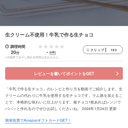
生クリーム不使用！牛乳で作る生チョコ
調理時間
183
クリップ
-
20
分
(0件)
※冷蔵庫で冷やし固める時間は含みません。
レビューを書いてポイントをGET
「牛乳で作る生チョコ」のレシピと作り方を動画でご紹介します。生
クリームの代わりに牛乳を使用する生チョコです。ラム酒を加えるこ
とで、本格的な味わいに仕上がります。板チョコ1枚あればレンジで
パパッと作れるのでぜひお試しくださいね。 2024年1月24日 更新
簡単投票でAmazonギフトカードGET！