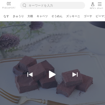
ログイン
メニュー
なす
きゅうり
大根
キャベツ
そうめん
ズッキーニ
ゴーヤ
ピーマ