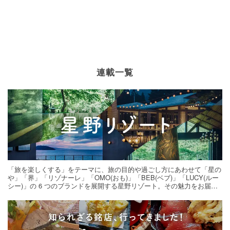
連載一覧
「旅を楽しくする」をテーマに、旅の目的や過ごし方にあわせて「星の
や」「界」「リゾナーレ」「OMO(おも)」「BEB(ベブ)」「LUCY(ルー
シー)」の 6 つのブランドを展開する星野リゾート。その魅力をお届け
する旅の連載。次の旅先探しのヒントにいかがですか？