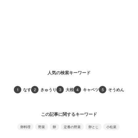
人気の検索キーワード
1
なす
2
きゅうり
3
大根
4
キャベツ
5
そうめん
この記事に関するキーワード
卵料理
野菜
卵
定番の野菜
卵とじ
小松菜