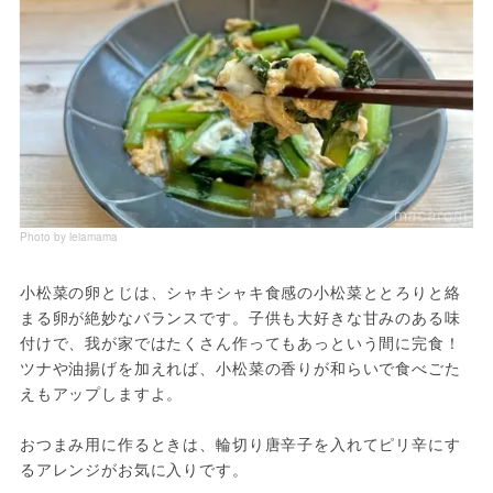
Photo by leiamama
小松菜の卵とじは、シャキシャキ食感の小松菜ととろりと絡
まる卵が絶妙なバランスです。子供も大好きな甘みのある味
付けで、我が家ではたくさん作ってもあっという間に完食！
ツナや油揚げを加えれば、小松菜の香りが和らいで食べごた
えもアップしますよ。
おつまみ用に作るときは、輪切り唐辛子を入れてピリ辛にす
るアレンジがお気に入りです。