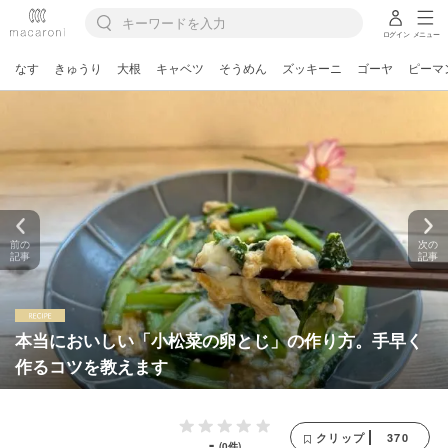
ログイン
メニュー
なす
きゅうり
大根
キャベツ
そうめん
ズッキーニ
ゴーヤ
ピーマ
前の
次の
記事
記事
本当においしい「小松菜の卵とじ」の作り方。手早く
作るコツを教えます
370
クリップ
-
(0件)