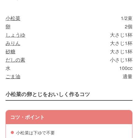
小松菜
1/2束
卵
2個
しょうゆ
大さじ1杯
みりん
大さじ1杯
砂糖
大さじ1杯
だしの素
小さじ1杯
水
100cc
ごま油
適量
小松菜の卵とじをおいしく作るコツ
コツ・ポイント
小松菜は下ゆで不要