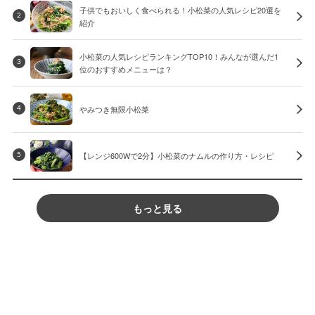
子供でもおいしく食べられる！小松菜の人気レシピ20選を
2
紹介
小松菜の人気レシピランキングTOP10！みんなが選んだ1
3
位のおすすめメニューは？
やみつき無限小松菜
4
【レンジ600Wで2分】小松菜のナムルの作り方・レシピ
5
もっと見る