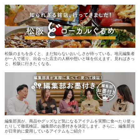
する旅の連載。次の旅先探しのヒントにいかがですか？
松阪のまちを歩くと、まだ知らないおいしさが待っている。地元編集者
が一人で巡り、出会った店主の人柄や想いと味を伝えます。見ればきっ
と、松阪に行きたくなる。
編集部員が、商品やグッズなど気になるアイテムを実際に食べたり使っ
たりして徹底検証。編集部のお墨付きを決定します。さらに、編集部員
が日常的に愛用しているアイテムもご紹介！