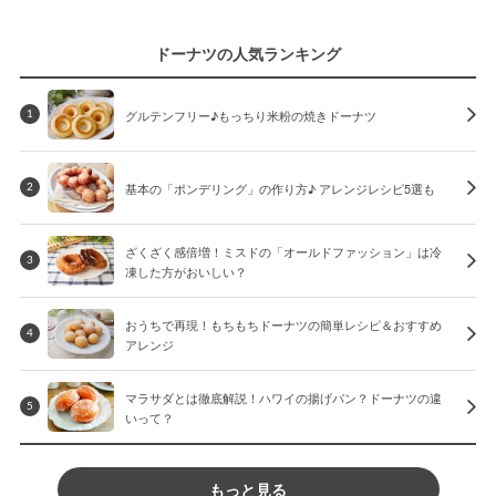
ドーナツの人気ランキング
グルテンフリー♪もっちり米粉の焼きドーナツ
1
基本の「ポンデリング」の作り方♪ アレンジレシピ5選も
2
ざくざく感倍増！ミスドの「オールドファッション」は冷
3
凍した方がおいしい？
おうちで再現！もちもちドーナツの簡単レシピ＆おすすめ
4
アレンジ
マラサダとは徹底解説！ハワイの揚げパン？ドーナツの違
5
いって？
もっと見る