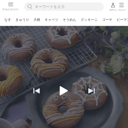
ログイン
メニュー
なす
きゅうり
大根
キャベツ
そうめん
ズッキーニ
ゴーヤ
ピーマ