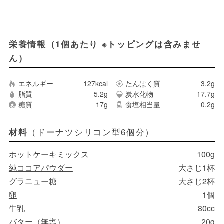
栄養情報（1個あたり ※トッピングは含みませ
ん）
エネルギー
127kcal
たんぱく質
3.2g
脂質
5.2g
炭水化物
17.7g
糖質
17g
食塩相当量
0.2g
（ドーナツシリコン型6個分）
材料
ホットケーキミックス
100g
純ココアパウダー
大さじ1杯
グラニュー糖
大さじ2杯
卵
1個
牛乳
80cc
バター（無塩）
20g