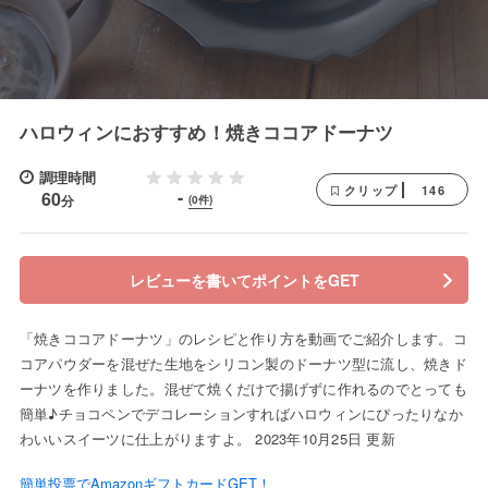
ハロウィンにおすすめ！焼きココアドーナツ
調理時間
146
クリップ
-
60
分
(0件)
レビューを書いてポイントをGET
「焼きココアドーナツ」のレシピと作り方を動画でご紹介します。コ
コアパウダーを混ぜた生地をシリコン製のドーナツ型に流し、焼きド
ーナツを作りました。混ぜて焼くだけで揚げずに作れるのでとっても
簡単♪チョコペンでデコレーションすればハロウィンにぴったりなか
わいいスイーツに仕上がりますよ。 2023年10月25日 更新
簡単投票でAmazonギフトカードGET！