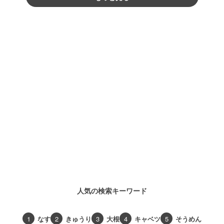
人気の検索キーワード
1
なす
2
きゅうり
3
大根
4
キャベツ
5
そうめん