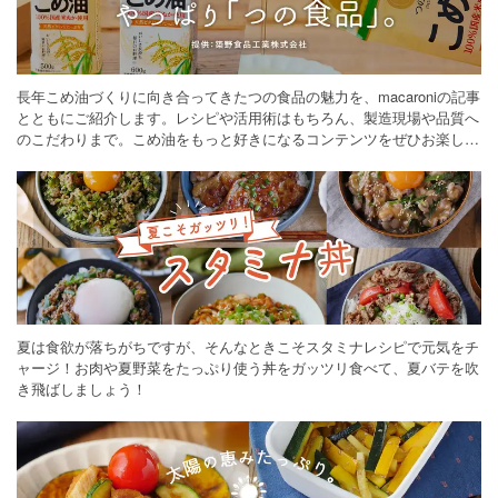
長年こめ油づくりに向き合ってきたつの食品の魅力を、macaroniの記事
とともにご紹介します。レシピや活用術はもちろん、製造現場や品質へ
のこだわりまで。こめ油をもっと好きになるコンテンツをぜひお楽しみ
ください。
夏は食欲が落ちがちですが、そんなときこそスタミナレシピで元気をチ
ャージ！お肉や夏野菜をたっぷり使う丼をガッツリ食べて、夏バテを吹
き飛ばしましょう！