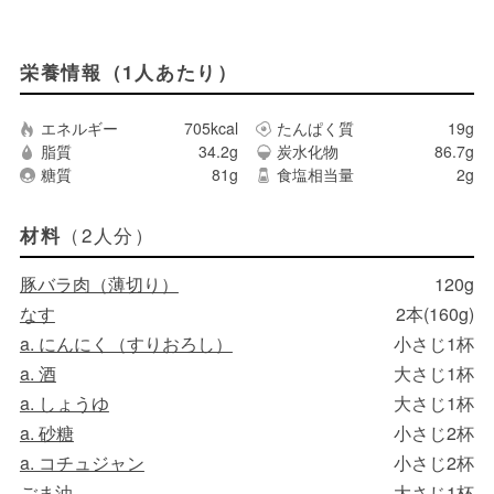
栄養情報（1人あたり）
エネルギー
705kcal
たんぱく質
19g
脂質
34.2g
炭水化物
86.7g
糖質
81g
食塩相当量
2g
（2人分）
材料
豚バラ肉（薄切り）
120g
なす
2本(160g)
a. にんにく（すりおろし）
小さじ1杯
a. 酒
大さじ1杯
a. しょうゆ
大さじ1杯
a. 砂糖
小さじ2杯
a. コチュジャン
小さじ2杯
ごま油
大さじ1杯