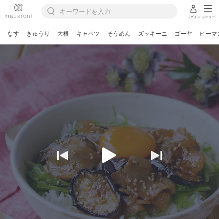
ログイン
メニュー
なす
きゅうり
大根
キャベツ
そうめん
ズッキーニ
ゴーヤ
ピーマ