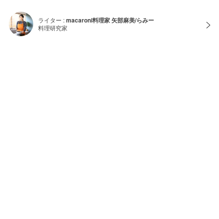
ライター :
macaroni料理家 矢部麻美/らみー
料理研究家