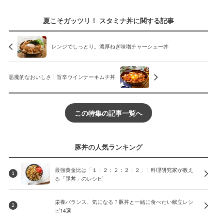
夏こそガッツリ！ スタミナ丼に関する記事
レンジでしっとり。濃厚ねぎ味噌チャーシュー丼
悪魔的なおいしさ！旨辛ウインナーキムチ丼
この特集の記事一覧へ
豚丼の人気ランキング
最強黄金比は「１：２：２：２：２」！料理研究家が教え
1
る「豚丼」のレシピ
栄養バランス、気になる？豚丼と一緒に食べたい献立レシ
2
ピ14選