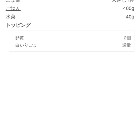
ごはん
400g
水菜
40g
トッピング
卵黄
2個
白いりごま
適量