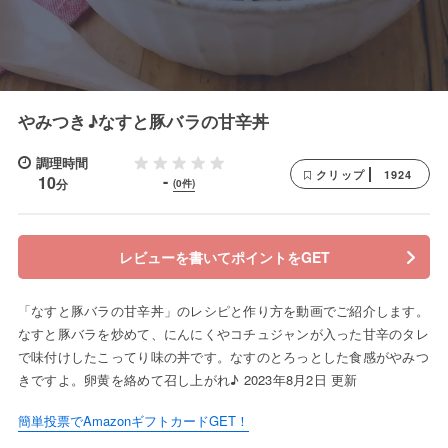
やみつき♪なすと豚バラの甘辛丼
調理時間
1924
クリップ
-
10
分
(0件)
レビューを書いてポイントをGET
「なすと豚バラの甘辛丼」のレシピと作り方を動画でご紹介します。
なすと豚バラを炒めて、にんにくやコチュジャンが入った甘辛のタレ
で味付けしたこってり味の丼です。なすのとろっとした食感がやみつ
きですよ。卵黄を絡めて召し上がれ♪ 2023年8月2日 更新
簡単投票でAmazonギフトカードGET！