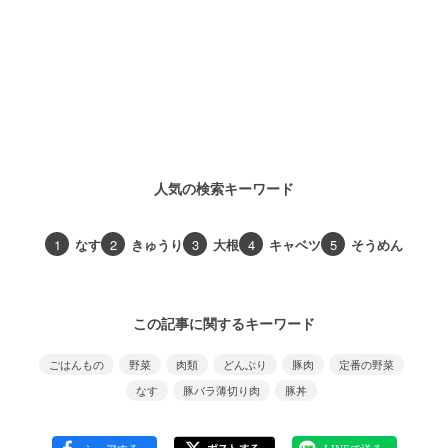
人気の検索キーワード
1
なす
2
きゅうり
3
大根
4
キャベツ
5
そうめん
この記事に関するキーワード
ごはんもの
野菜
肉類
どんぶり
豚肉
定番の野菜
なす
豚バラ薄切り肉
豚丼