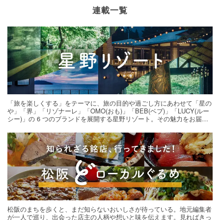
連載一覧
「旅を楽しくする」をテーマに、旅の目的や過ごし方にあわせて「星の
や」「界」「リゾナーレ」「OMO(おも)」「BEB(ベブ)」「LUCY(ルー
シー)」の 6 つのブランドを展開する星野リゾート。その魅力をお届け
する旅の連載。次の旅先探しのヒントにいかがですか？
松阪のまちを歩くと、まだ知らないおいしさが待っている。地元編集者
が一人で巡り、出会った店主の人柄や想いと味を伝えます。見ればきっ