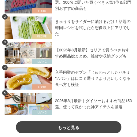
選。300名に聞いた買うべき人気1位＆部門
別おすすめ商品も
2
きゅうりをサイダーに漬けるだけ！話題の
韓国レシピを試したら想像以上にアリでし
た
3
【2026年8月最新】セリアで買うべきおす
すめ商品総まとめ。雑貨や収納グッズも
4
入手困難のセブン「じゅわっとしたハチミ
ツパン」は口コミ通り？よりおいしくなる
食べ方も検証
5
2026年8月最新｜ダイソーおすすめ商品153
選。使って良かった神アイテムを厳選
もっと見る