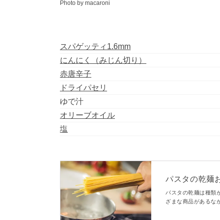
Photo by macaroni
スパゲッティ1.6mm
にんにく（みじん切り）
赤唐辛子
ドライパセリ
ゆで汁
オリーブオイル
塩
パスタの乾麺お
人気商品はこ
パスタの乾麺は種類が
ざまな商品があるな
作成すべく、maca
位から10位までの順