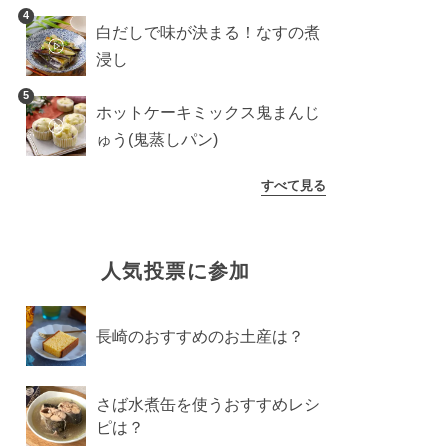
4
白だしで味が決まる！なすの煮
浸し
5
ホットケーキミックス鬼まんじ
ゅう(鬼蒸しパン)
すべて見る
人気投票に参加
長崎のおすすめのお土産は？
さば水煮缶を使うおすすめレシ
ピは？