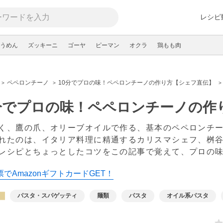
レシピ
うめん
ズッキーニ
ゴーヤ
ピーマン
オクラ
鶏もも肉
ペペロンチーノ
10分でプロの味！ペペロンチーノの作り方【シェフ直伝】
分でプロの味！ペペロンチーノの作
く、鷹の爪、オリーブオイルで作る、基本のペペロンチ
れたのは、イタリア料理に精通するカリスマシェフ、桝谷
レシピとちょっとしたコツをこの記事で覚えて、プロの
でAmazonギフトカードGET！
パスタ・スパゲッティ
麺類
パスタ
オイル系パスタ