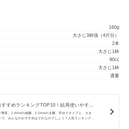
160g
大さじ3杯強（4片分）
2本
大さじ1杯
90cc
大さじ1杯
適量
すすめランキングTOP10！結局使いやすい
れ
豊富。1.4mmの細麺、2.2mmの太麺、早ゆでタイプと、さま
かで、みんなのおすすめはどれなのでしょう？人気ランキングを
roni 読者に投票型のアンケートを実施しました。この記事では1
位を発表します。