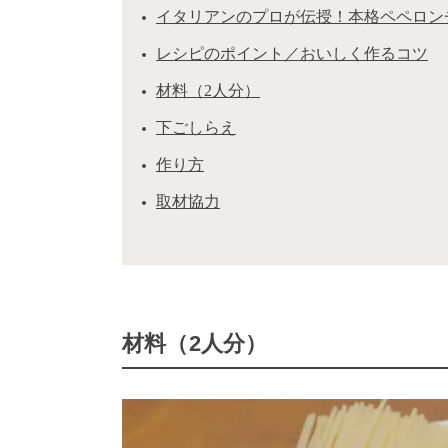
イタリアンのプロが伝授！本格ペペロン
レシピのポイント／おいしく作るコツ
材料（2人分）
下ごしらえ
作り方
取材協力
材料（2人分）