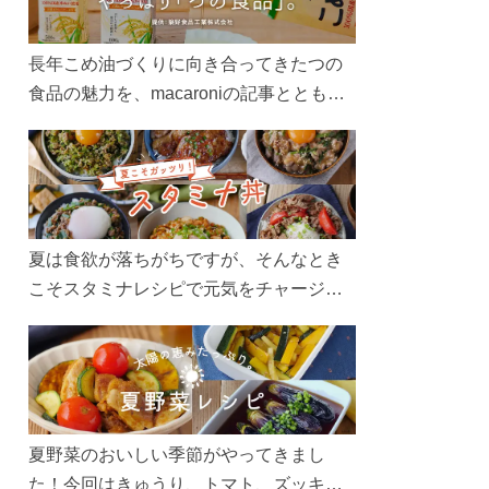
長年こめ油づくりに向き合ってきたつの
食品の魅力を、macaroniの記事とともに
ご紹介します。レシピや活用術はもちろ
ん、製造現場や品質へのこだわりまで。
こめ油をもっと好きになるコンテンツを
ぜひお楽しみください。
夏は食欲が落ちがちですが、そんなとき
こそスタミナレシピで元気をチャージ！
お肉や夏野菜をたっぷり使う丼をガッツ
リ食べて、夏バテを吹き飛ばしましょ
う！
夏野菜のおいしい季節がやってきまし
た！今回はきゅうり、トマト、ズッキー