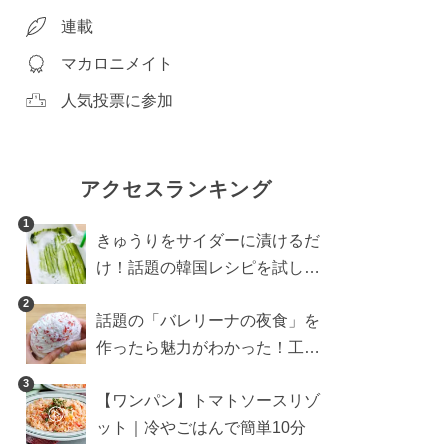
連載
マカロニメイト
人気投票に参加
アクセスランキング
1
きゅうりをサイダーに漬けるだ
け！話題の韓国レシピを試した
ら想像以上にアリでした
2
話題の「バレリーナの夜食」を
作ったら魅力がわかった！工程
10分の作り方
3
【ワンパン】トマトソースリゾ
ット｜冷やごはんで簡単10分