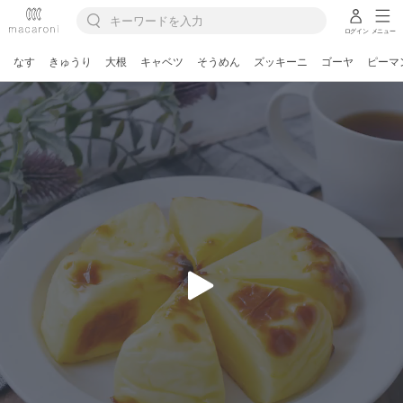
ログイン
メニュー
なす
きゅうり
大根
キャベツ
そうめん
ズッキーニ
ゴーヤ
ピーマ