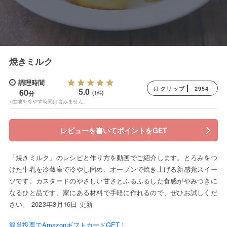
焼きミルク
調理時間
2954
クリップ
5.0
60
分
(1件)
※生地を冷やす時間は含みません。
レビューを書いてポイントをGET
「焼きミルク」のレシピと作り方を動画でご紹介します。とろみをつ
けた牛乳を冷蔵庫で冷やし固め、オーブンで焼き上げる新感覚スイー
ツです。カスタードのやさしい甘さとふるふるした食感がやみつきに
なるひと品です。家にある材料で手軽に作れるので、ぜひお試しくだ
さい。 2023年3月16日 更新
簡単投票でAmazonギフトカードGET！