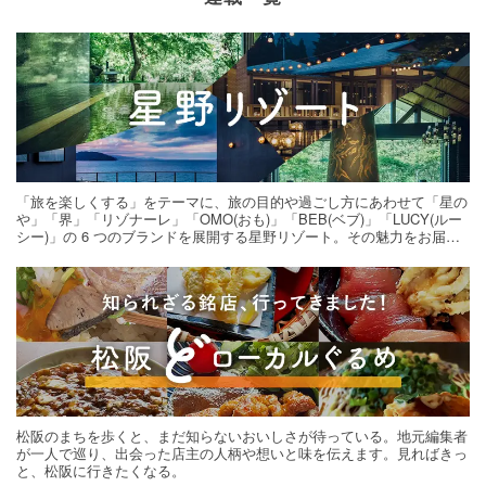
「旅を楽しくする」をテーマに、旅の目的や過ごし方にあわせて「星の
や」「界」「リゾナーレ」「OMO(おも)」「BEB(ベブ)」「LUCY(ルー
シー)」の 6 つのブランドを展開する星野リゾート。その魅力をお届け
する旅の連載。次の旅先探しのヒントにいかがですか？
松阪のまちを歩くと、まだ知らないおいしさが待っている。地元編集者
が一人で巡り、出会った店主の人柄や想いと味を伝えます。見ればきっ
と、松阪に行きたくなる。