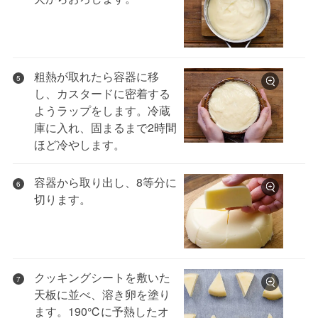
粗熱が取れたら容器に移
5
し、カスタードに密着する
ようラップをします。冷蔵
庫に入れ、固まるまで2時間
ほど冷やします。
容器から取り出し、8等分に
6
切ります。
クッキングシートを敷いた
7
天板に並べ、溶き卵を塗り
ます。190℃に予熱したオ