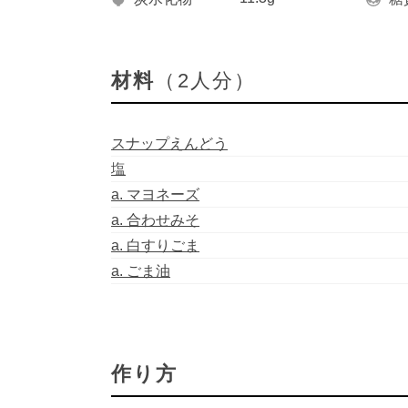
材料
（2人分）
スナップえんどう
塩
a. マヨネーズ
a. 合わせみそ
a. 白すりごま
a. ごま油
作り方