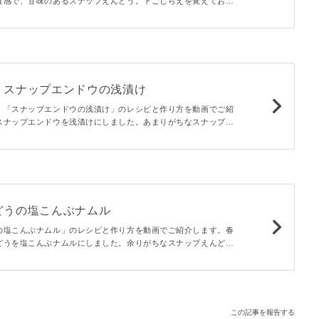
食感で、甘味のあるスナップえんどう。下ごしらえを覚えておけ
などにはもちろん、お弁当や彩りにも使えて重宝しますよ。
。スナップエンドウの浅漬け
。「スナップエンドウの浅漬け」のレシピと作り方を動画でご紹
スナップエンドウを浅漬けにしました。あまりがちなスナップエ
ったりですよ♪彩りがいいので、常備菜としてもぜひ作ってみて
どうの塩こんぶナムル
の塩こんぶナムル」のレシピと作り方を動画でご紹介します。春
どうを塩こんぶナムルにしました。余りがちなスナップえんどう
すよ♪無限に食べられるおいしさです。彩りがいいので、常備菜
すよ。
この記事を報告する