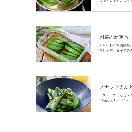
しゃきしゃきとした
ば、サラダや和え物
副菜の新定番
旬を味わう常備副菜
介します。春が旬の
ンドウの消費にもぴ
くださいね。
スナップえん
「スナップえんどう
が旬のスナップえん
の消費にぴったりで
としてもおすすめで