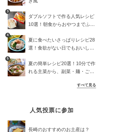
き風
3
ダブルソフトで作る人気レシピ
10選！朝食からおやつまでふん
わり食パンを楽しむアレンジ
4
夏に食べたいさっぱりレシピ28
選！食欲がない日でもおいしい
簡単おかず・麺・ごはん
5
夏の簡単レシピ20選！10分で作
れる主菜から、副菜・麺・ごは
んまで一気に紹介
すべて見る
人気投票に参加
長崎のおすすめのお土産は？