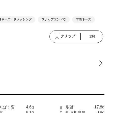
ヨネーズ・ドレッシング
スナップエンドウ
マヨネーズ
クリップ
190
4.6g
17.8g
んぱく質
脂質
8.1g
0.8g
質
食塩相当量