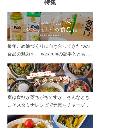
特集
長年こめ油づくりに向き合ってきたつの
食品の魅力を、macaroniの記事とともに
ご紹介します。レシピや活用術はもちろ
ん、製造現場や品質へのこだわりまで。
こめ油をもっと好きになるコンテンツを
ぜひお楽しみください。
夏は食欲が落ちがちですが、そんなとき
こそスタミナレシピで元気をチャージ！
お肉や夏野菜をたっぷり使う丼をガッツ
リ食べて、夏バテを吹き飛ばしましょ