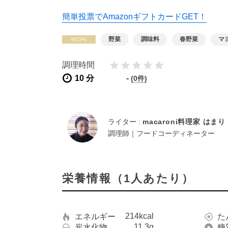
簡単投票でAmazonギフトカードGET！
野菜
調味料
春野菜
マ
調理時間
10 分
-
(0件)
ライター :
macaroni料理家 はまり
調理師｜フードコーディネーター
栄養情報（1人あたり）
214kcal
エネルギー
た
11.3g
炭水化物
糖