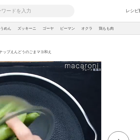
レシピ
うめん
ズッキーニ
ゴーヤ
ピーマン
オクラ
鶏もも肉
ナップえんどうのごまマヨ和え