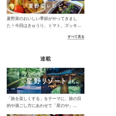
う！
夏野菜のおいしい季節がやってきまし
た！今回はきゅうり、トマト、ズッキー
ニなどを使ったレシピをご紹介します。
すべて見る
太陽の光をたっぷりあびた夏野菜は栄養
もたっぷり。美味しく食べてパワーチャ
ージしましょう♪
連載
「旅を楽しくする」をテーマに、旅の目
的や過ごし方にあわせて「星のや」
「界」「リゾナーレ」「OMO(おも)」「B