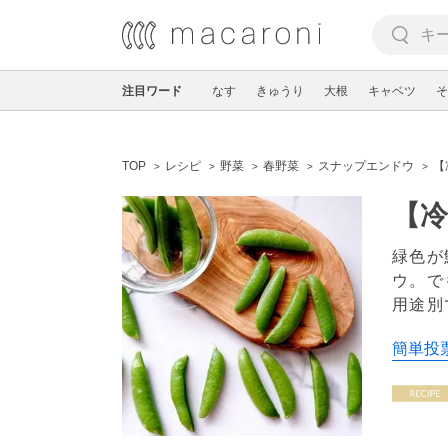
注目ワード
なす
きゅうり
大根
キャベツ
そ
TOP
レシピ
野菜
春野菜
スナップエンドウ
【
【
緑色が
ウ。で
用途別
簡単投票