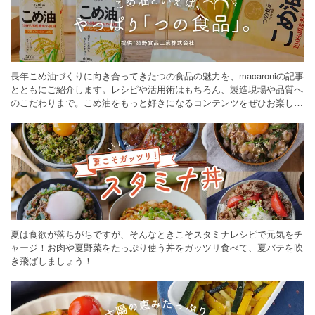
長年こめ油づくりに向き合ってきたつの食品の魅力を、macaroniの記事
とともにご紹介します。レシピや活用術はもちろん、製造現場や品質へ
のこだわりまで。こめ油をもっと好きになるコンテンツをぜひお楽しみ
ください。
夏は食欲が落ちがちですが、そんなときこそスタミナレシピで元気をチ
ャージ！お肉や夏野菜をたっぷり使う丼をガッツリ食べて、夏バテを吹
き飛ばしましょう！