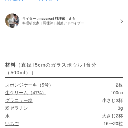
ライター :
macaroni 料理家 えも
料理研究家｜調理師｜製菓アドバイザー
（直径15cmのガラスボウル1台分
材料
（500ml））
スポンジケーキ（5号）
2枚
生クリーム（47%）
100cc
グラニュー糖
小さじ2杯
粉ゼラチン
3g
水
大さじ2杯
いちご
15〜20粒