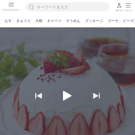
ログイン
メニュー
なす
きゅうり
大根
キャベツ
そうめん
ズッキーニ
ゴーヤ
ピーマ