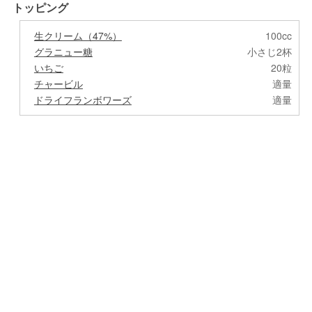
トッピング
生クリーム（47%）
100cc
グラニュー糖
小さじ2杯
いちご
20粒
チャービル
適量
ドライフランボワーズ
適量