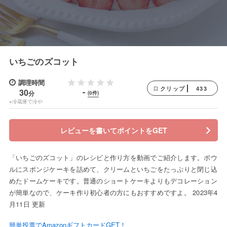
いちごのズコット
調理時間
433
クリップ
-
30
分
(0件)
※冷蔵庫で冷や
レビューを書いてポイントをGET
「いちごのズコット」のレシピと作り方を動画でご紹介します。ボウ
ルにスポンジケーキを詰めて、クリームといちごをたっぷりと閉じ込
めたドームケーキです。普通のショートケーキよりもデコレーション
が簡単なので、ケーキ作り初心者の方にもおすすめですよ。 2023年4
月11日 更新
簡単投票でAmazonギフトカードGET！