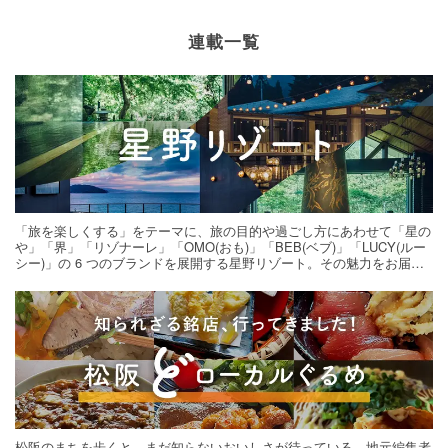
連載一覧
「旅を楽しくする」をテーマに、旅の目的や過ごし方にあわせて「星の
や」「界」「リゾナーレ」「OMO(おも)」「BEB(ベブ)」「LUCY(ルー
シー)」の 6 つのブランドを展開する星野リゾート。その魅力をお届け
する旅の連載。次の旅先探しのヒントにいかがですか？
松阪のまちを歩くと、まだ知らないおいしさが待っている。地元編集者