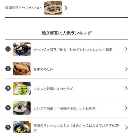
韓国海苔チーズせんべい
焼き海苔の人気ランキング
余った焼き海苔で作る！おかずやおつまみレシピ30選
1
基本ののり弁
2
レタスと韓国のりのサラダ
3
レンジで簡単！「海苔の佃煮」レシピ動画
4
韓国のりレシピ大全！おつまみからごはんまでおすすめ20
5
選