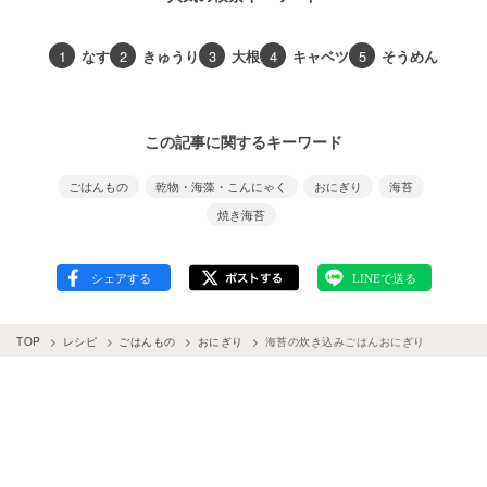
1
なす
2
きゅうり
3
大根
4
キャベツ
5
そうめん
この記事に関するキーワード
ごはんもの
乾物・海藻・こんにゃく
おにぎり
海苔
焼き海苔
TOP
レシピ
ごはんもの
おにぎり
海苔の炊き込みごはんおにぎり