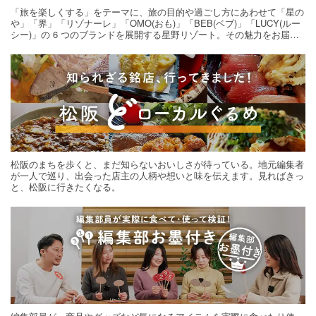
「旅を楽しくする」をテーマに、旅の目的や過ごし方にあわせて「星の
や」「界」「リゾナーレ」「OMO(おも)」「BEB(ベブ)」「LUCY(ルー
シー)」の 6 つのブランドを展開する星野リゾート。その魅力をお届け
する旅の連載。次の旅先探しのヒントにいかがですか？
松阪のまちを歩くと、まだ知らないおいしさが待っている。地元編集者
が一人で巡り、出会った店主の人柄や想いと味を伝えます。見ればきっ
と、松阪に行きたくなる。