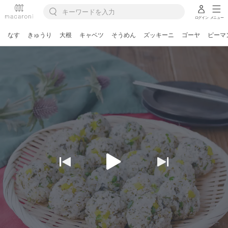
ログイン
メニュー
なす
きゅうり
大根
キャベツ
そうめん
ズッキーニ
ゴーヤ
ピーマ