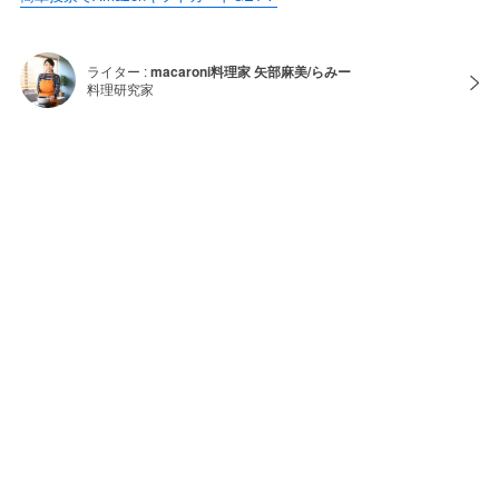
ライター :
macaroni料理家 矢部麻美/らみー
料理研究家