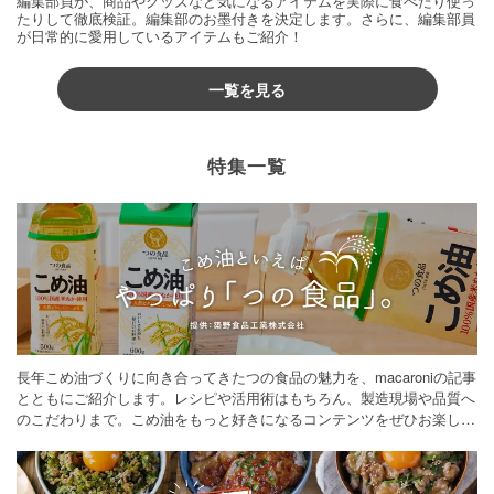
編集部員が、商品やグッズなど気になるアイテムを実際に食べたり使っ
たりして徹底検証。編集部のお墨付きを決定します。さらに、編集部員
が日常的に愛用しているアイテムもご紹介！
一覧を見る
特集一覧
長年こめ油づくりに向き合ってきたつの食品の魅力を、macaroniの記事
とともにご紹介します。レシピや活用術はもちろん、製造現場や品質へ
のこだわりまで。こめ油をもっと好きになるコンテンツをぜひお楽しみ
ください。