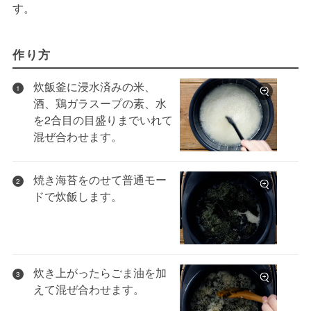
す。
作り方
炊飯釜に浸水済みの米、
1
酒、鶏ガラスープの素、水
を2合目の目盛りまでいれて
混ぜ合わせます。
焼き海苔をのせて普通モー
2
ドで炊飯します。
炊き上がったらごま油を加
3
えて混ぜ合わせます。