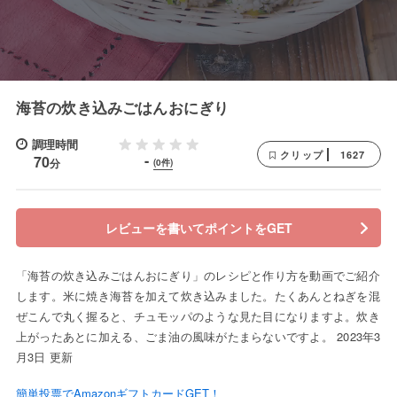
海苔の炊き込みごはんおにぎり
調理時間
1627
クリップ
-
70
分
(0件)
レビューを書いてポイントをGET
「海苔の炊き込みごはんおにぎり」のレシピと作り方を動画でご紹介
します。米に焼き海苔を加えて炊き込みました。たくあんとねぎを混
ぜこんで丸く握ると、チュモッパのような見た目になりますよ。炊き
上がったあとに加える、ごま油の風味がたまらないですよ。 2023年3
月3日 更新
簡単投票でAmazonギフトカードGET！