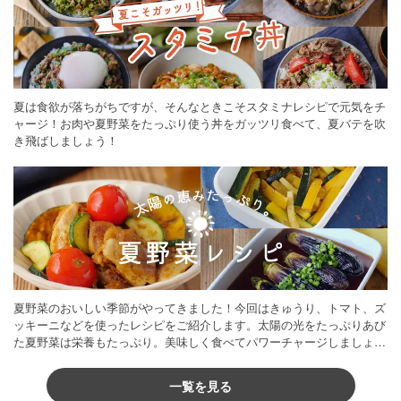
夏は食欲が落ちがちですが、そんなときこそスタミナレシピで元気をチ
ャージ！お肉や夏野菜をたっぷり使う丼をガッツリ食べて、夏バテを吹
き飛ばしましょう！
夏野菜のおいしい季節がやってきました！今回はきゅうり、トマト、ズ
ッキーニなどを使ったレシピをご紹介します。太陽の光をたっぷりあび
た夏野菜は栄養もたっぷり。美味しく食べてパワーチャージしましょう
♪
一覧を見る