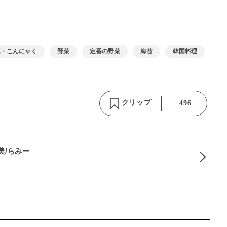
藻・こんにゃく
野菜
定番の野菜
海苔
韓国料理
クリップ
496
麻美/らみー