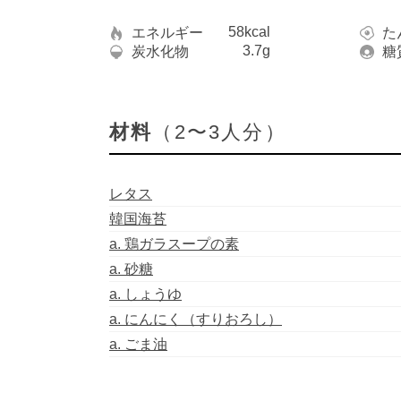
58kcal
エネルギー
た
3.7g
炭水化物
糖
材料
（2〜3人分）
レタス
韓国海苔
a. 鶏ガラスープの素
a. 砂糖
a. しょうゆ
a. にんにく（すりおろし）
a. ごま油