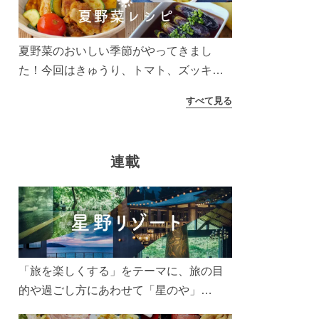
う！
夏野菜のおいしい季節がやってきまし
た！今回はきゅうり、トマト、ズッキー
ニなどを使ったレシピをご紹介します。
すべて見る
太陽の光をたっぷりあびた夏野菜は栄養
もたっぷり。美味しく食べてパワーチャ
ージしましょう♪
連載
「旅を楽しくする」をテーマに、旅の目
的や過ごし方にあわせて「星のや」
「界」「リゾナーレ」「OMO(おも)」「B