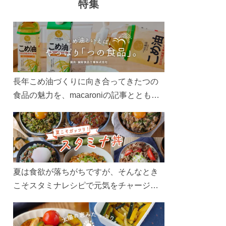
特集
長年こめ油づくりに向き合ってきたつの
食品の魅力を、macaroniの記事とともに
ご紹介します。レシピや活用術はもちろ
ん、製造現場や品質へのこだわりまで。
こめ油をもっと好きになるコンテンツを
ぜひお楽しみください。
夏は食欲が落ちがちですが、そんなとき
こそスタミナレシピで元気をチャージ！
お肉や夏野菜をたっぷり使う丼をガッツ
リ食べて、夏バテを吹き飛ばしましょ