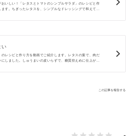
がおいしい！「レタスとトマトのシンプルサラダ」のレシピと作
します。ちぎったレタスを、シンプルなドレッシングで和えて、
ダ。シンプルな味付けなので、さまざまな献立にぴったりなひと
まい
」のレシピと作り方を動画でご紹介します。レタスの葉で、肉だ
いにしました。しゅうまいの皮いらずで、糖質控えめに仕上がり
良く食卓に映えるひと品です。肉だねにしいたけを加えること
ますよ。
この記事を報告する
-