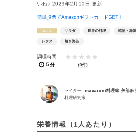
いね♪
2023年2月10日 更新
簡単投票でAmazonギフトカードGET！
サラダ
世界の料理
乾物・海
レタス
焼き海苔
調理時間
5 分
-
(0件)
ライター :
macaroni料理家 矢部
料理研究家
栄養情報（1人あたり）