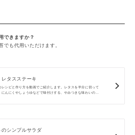
用できますか？
苔でも代用いただけます。
！レタスステーキ
のレシピと作り方を動画でご紹介します。レタスを半分に切って
、にんにくやしょうゆなどで味付けする、やみつきな味わいのレ
て焼くだけで、簡単に見栄えも抜群なひと品になりますよ！お好
えるのもおすすめです。
トのシンプルサラダ