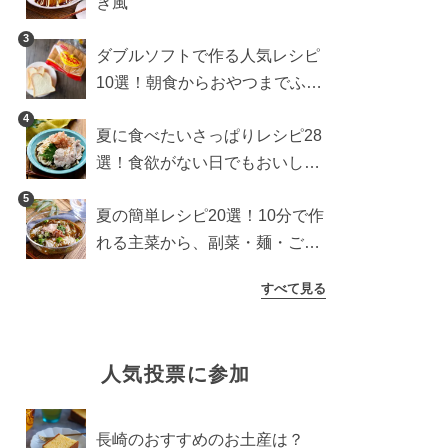
き風
3
ダブルソフトで作る人気レシピ
10選！朝食からおやつまでふん
わり食パンを楽しむアレンジ
4
夏に食べたいさっぱりレシピ28
選！食欲がない日でもおいしい
簡単おかず・麺・ごはん
5
夏の簡単レシピ20選！10分で作
れる主菜から、副菜・麺・ごは
んまで一気に紹介
すべて見る
人気投票に参加
長崎のおすすめのお土産は？