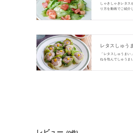
しゃきしゃきレタス
り方を動画でご紹介
トマトを加えるサラ
品です。
レタスしゅう
「レタスしゅうまい
ねを包んでしゅうま
ます。また、彩りが
で、旨味がアップし
レビュー
(0件)