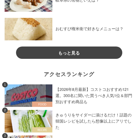
岐阜県の名物といえば？
おむすび権米衛で好きなメニューは？
もっと見る
アクセスランキング
1
【2026年8月最新】コストコおすすめ121
選。300名に聞いた買うべき人気1位＆部門
別おすすめ商品も
2
きゅうりをサイダーに漬けるだけ！話題の
韓国レシピを試したら想像以上にアリでし
た
3