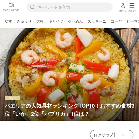
ログイン
メニュー
なす
きゅうり
大根
キャベツ
そうめん
ズッキーニ
ゴーヤ
ピーマ
パエリアの人気具材ランキングTOP10！おすすめ食材3
位「いか」2位「パプリカ」1位は？
6
クリップ