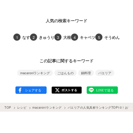
人気の検索キーワード
1
なす
2
きゅうり
3
大根
4
キャベツ
5
そうめん
この記事に関するキーワード
macaroniランキング
ごはんもの
鍋料理
パエリア
TOP
レシピ
macaroniランキング
パエリアの人気具材ランキングTOP10！おす