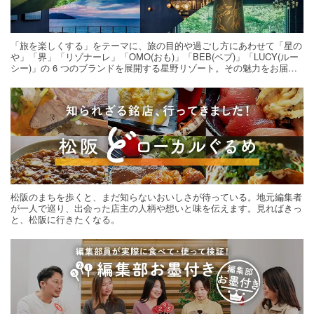
「旅を楽しくする」をテーマに、旅の目的や過ごし方にあわせて「星の
や」「界」「リゾナーレ」「OMO(おも)」「BEB(ベブ)」「LUCY(ルー
シー)」の 6 つのブランドを展開する星野リゾート。その魅力をお届け
する旅の連載。次の旅先探しのヒントにいかがですか？
松阪のまちを歩くと、まだ知らないおいしさが待っている。地元編集者
が一人で巡り、出会った店主の人柄や想いと味を伝えます。見ればきっ
と、松阪に行きたくなる。