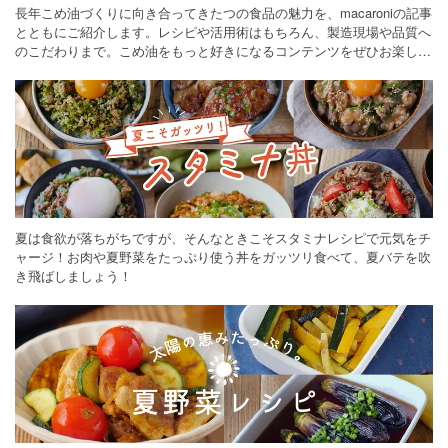
長年こめ油づくりに向き合ってきたつの食品の魅力を、macaroniの記事
とともにご紹介します。レシピや活用術はもちろん、製造現場や品質へ
のこだわりまで。こめ油をもっと好きになるコンテンツをぜひお楽しみ
ください。
夏は食欲が落ちがちですが、そんなときこそスタミナレシピで元気をチ
ャージ！お肉や夏野菜をたっぷり使う丼をガッツリ食べて、夏バテを吹
き飛ばしましょう！