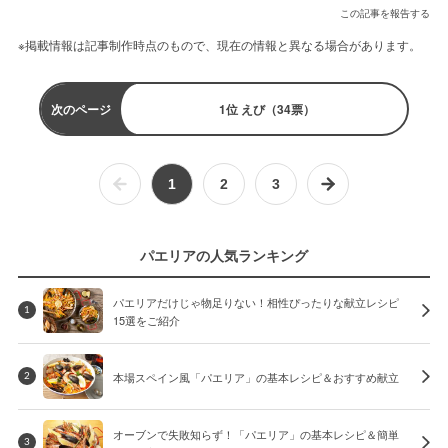
この記事を報告する
※掲載情報は記事制作時点のもので、現在の情報と異なる場合があります。
次のページ
1位 えび（34票）
1
2
3
パエリアの人気ランキング
パエリアだけじゃ物足りない！相性ぴったりな献立レシピ
1
15選をご紹介
本場スペイン風「パエリア」の基本レシピ＆おすすめ献立
2
オーブンで失敗知らず！「パエリア」の基本レシピ＆簡単
3