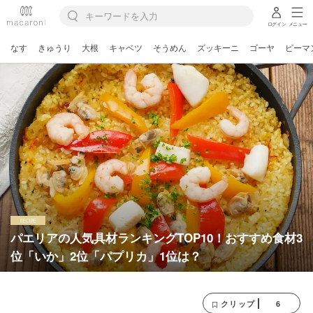
ログイン
メニュー
なす
きゅうり
大根
キャベツ
そうめん
ズッキーニ
ゴーヤ
ピーマ
パエリアの人気具材ランキングTOP10！おすすめ食材3
位「いか」2位「パプリカ」1位は？
6
クリップ