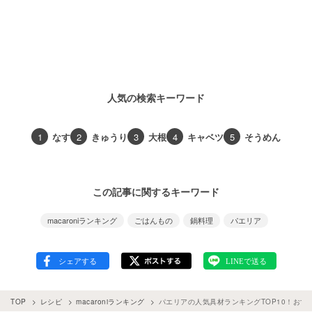
人気の検索キーワード
1
なす
2
きゅうり
3
大根
4
キャベツ
5
そうめん
この記事に関するキーワード
macaroniランキング
ごはんもの
鍋料理
パエリア
TOP
レシピ
macaroniランキング
パエリアの人気具材ランキングTOP10！おす