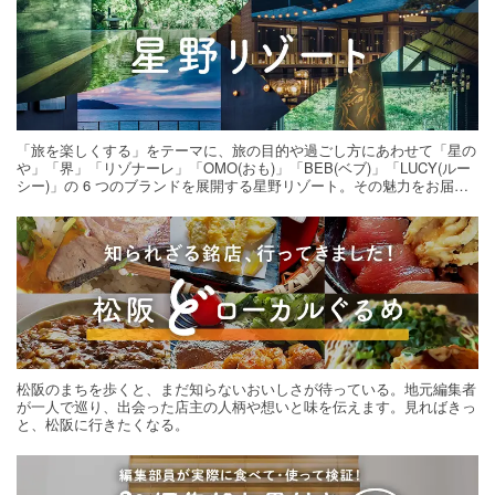
「旅を楽しくする」をテーマに、旅の目的や過ごし方にあわせて「星の
や」「界」「リゾナーレ」「OMO(おも)」「BEB(ベブ)」「LUCY(ルー
シー)」の 6 つのブランドを展開する星野リゾート。その魅力をお届け
する旅の連載。次の旅先探しのヒントにいかがですか？
松阪のまちを歩くと、まだ知らないおいしさが待っている。地元編集者
が一人で巡り、出会った店主の人柄や想いと味を伝えます。見ればきっ
と、松阪に行きたくなる。