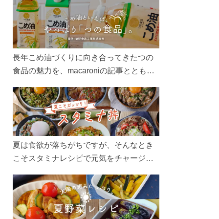
長年こめ油づくりに向き合ってきたつの
食品の魅力を、macaroniの記事とともに
ご紹介します。レシピや活用術はもちろ
ん、製造現場や品質へのこだわりまで。
こめ油をもっと好きになるコンテンツを
ぜひお楽しみください。
夏は食欲が落ちがちですが、そんなとき
こそスタミナレシピで元気をチャージ！
お肉や夏野菜をたっぷり使う丼をガッツ
リ食べて、夏バテを吹き飛ばしましょ
う！