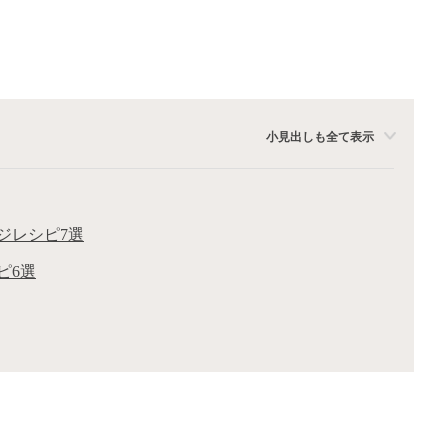
小見出しも全て表示
ジレシピ7選
ピ6選