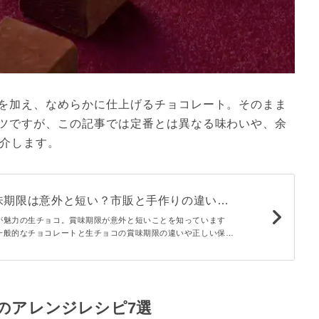
を加え、なめらかに仕上げるチョコレート。そのまま
ツですが、この記事では定番とは異なる味わいや、余
紹介します。
味期限は意外と短い？市販と手作りの違いや
法を解説
が魅力の生チョコ。賞味期限が意外と短いことを知っています
一般的なチョコレートと生チョコの賞味期限の違いや正しい保存
説します。簡単でおいしい生チョコレシピもぜひ参考にしてくだ
のアレンジレシピ7選