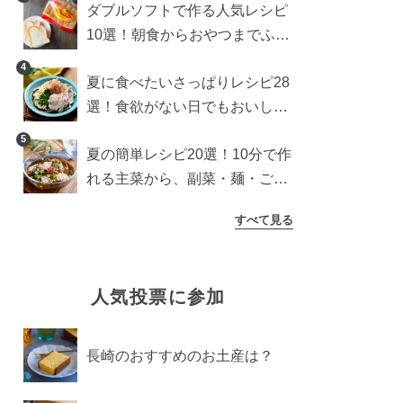
ダブルソフトで作る人気レシピ
10選！朝食からおやつまでふん
わり食パンを楽しむアレンジ
4
夏に食べたいさっぱりレシピ28
選！食欲がない日でもおいしい
簡単おかず・麺・ごはん
5
夏の簡単レシピ20選！10分で作
れる主菜から、副菜・麺・ごは
んまで一気に紹介
すべて見る
人気投票に参加
長崎のおすすめのお土産は？