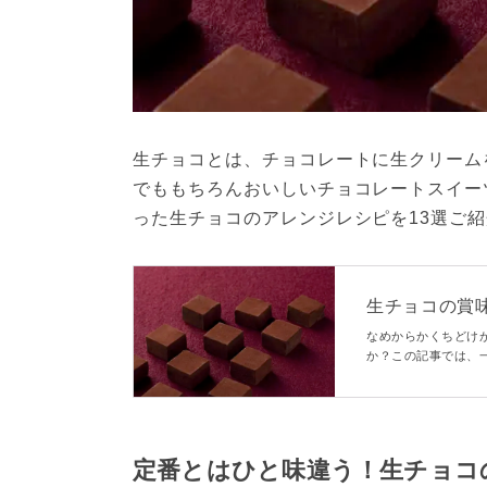
生チョコとは、チョコレートに生クリーム
でももちろんおいしいチョコレートスイー
った生チョコのアレンジレシピを13選ご
生チョコの賞
正しい保存方
なめからかくちどけ
か？この記事では、
方法などを詳しく解
さいね。
定番とはひと味違う！生チョコ