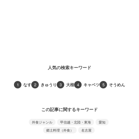
人気の検索キーワード
1
なす
2
きゅうり
3
大根
4
キャベツ
5
そうめん
この記事に関するキーワード
外食ジャンル
甲信越・北陸・東海
愛知
郷土料理（外食）
名古屋