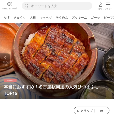
ログイン
メニュー
なす
きゅうり
大根
キャベツ
そうめん
ズッキーニ
ゴーヤ
ピーマ
前の
次の
記事
記事
本当におすすめ！名古屋駅周辺の人気ひつまぶし
TOP15
10
クリップ