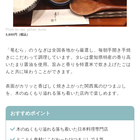
Photo by ngo_gohan_kuma
3,850円（税込）
「竜むら」のうなぎは全国各地から厳選し、毎朝手開き手焼
きにこだわって調理しています。タレは愛知県特産の香り高
いたまり醤油を使用。旨みと香りを特選米で炊き上げたごは
んと共に味わうことができます。
表面がカリッと香ばしく焼き上がった関西風のひつまぶし
を、木のぬくもり溢れる落ち着いた店内で楽しめます。
おすすめポイント
木のぬくもり溢れる落ち着いた日本料理専門店
とことん食材にこだわったひつまぶしで人気