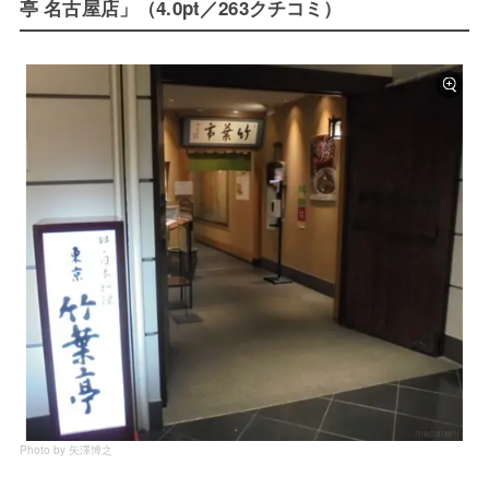
亭 名古屋店」（4.0pt／263クチコミ）
Photo by 矢澤博之