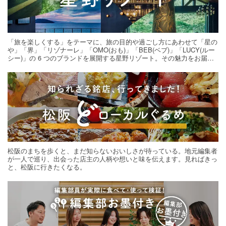
「旅を楽しくする」をテーマに、旅の目的や過ごし方にあわせて「星の
や」「界」「リゾナーレ」「OMO(おも)」「BEB(ベブ)」「LUCY(ルー
シー)」の 6 つのブランドを展開する星野リゾート。その魅力をお届け
する旅の連載。次の旅先探しのヒントにいかがですか？
松阪のまちを歩くと、まだ知らないおいしさが待っている。地元編集者
が一人で巡り、出会った店主の人柄や想いと味を伝えます。見ればきっ
と、松阪に行きたくなる。