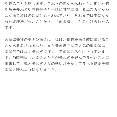
や物のことを指します。これらの国から伝わった、揚げた肉
や魚を長ねぎや赤唐辛子と一緒に甘酢に漬けるエスカベッシ
ュが南蛮漬けの起源とも言われており、それまで日本になか
った調理法だったことから、「南蛮漬け」と名付けられたの
です。
宮崎県発祥のチキン南蛮は、揚げた鶏肉を南蛮酢に漬けるこ
とから命名されました。また蕎麦屋さんで人気の鴨南蛮は、
南蛮酢ではなく長ねぎに注目して南蛮と名付けられていま
す。当時来日した南蛮人たちが長ねぎを好んで食べたことに
由来して、鴨と長ねぎ入りの熱い汁をかけて食べる蕎麦を鴨
南蛮と呼ぶようになりました。