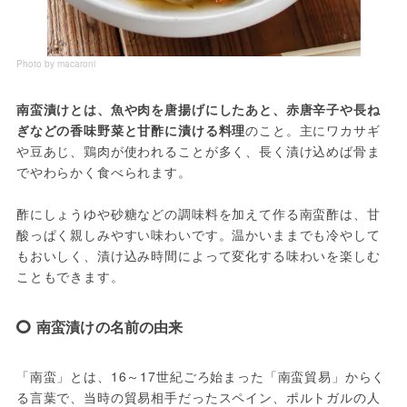
Photo by macaroni
南蛮漬けとは、魚や肉を唐揚げにしたあと、赤唐辛子や長ね
ぎなどの香味野菜と甘酢に漬ける料理
のこと。主にワカサギ
や豆あじ、鶏肉が使われることが多く、長く漬け込めば骨ま
でやわらかく食べられます。
酢にしょうゆや砂糖などの調味料を加えて作る南蛮酢は、甘
酸っぱく親しみやすい味わいです。温かいままでも冷やして
もおいしく、漬け込み時間によって変化する味わいを楽しむ
こともできます。
南蛮漬けの名前の由来
「南蛮」とは、16～17世紀ごろ始まった「南蛮貿易」からく
る言葉で、当時の貿易相手だったスペイン、ポルトガルの人