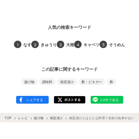
人気の検索キーワード
1
なす
2
きゅうり
3
大根
4
キャベツ
5
そうめん
この記事に関するキーワード
揚げ物
調味料
南蛮漬け
酢・ビネガー
酢
TOP
レシピ
揚げ物
南蛮漬け
南蛮漬けとはどんな料理？名前の由来やおいし