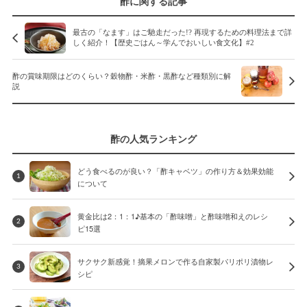
酢に関する記事
最古の「なます」はご馳走だった!? 再現するための料理法まで詳
しく紹介！【歴史ごはん～学んでおいしい食文化】#2
酢の賞味期限はどのくらい？穀物酢・米酢・黒酢など種類別に解
説
酢の人気ランキング
どう食べるのが良い？「酢キャベツ」の作り方＆効果効能
1
について
黄金比は2：1：1♪基本の「酢味噌」と酢味噌和えのレシ
2
ピ15選
サクサク新感覚！摘果メロンで作る自家製パリポリ漬物レ
3
シピ