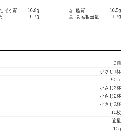
10.8g
10.5g
んぱく質
脂質
6.7g
1.7g
質
食塩相当量
3個
小さじ1杯
50cc
小さじ2杯
小さじ2杯
小さじ2杯
10枚
適量
10g