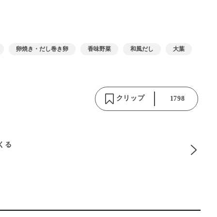
卵焼き・だし巻き卵
香味野菜
和風だし
大葉
クリップ
1798
りくる