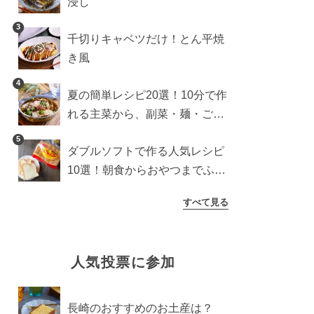
浸し
3
千切りキャベツだけ！とん平焼
き風
4
夏の簡単レシピ20選！10分で作
れる主菜から、副菜・麺・ごは
んまで一気に紹介
5
ダブルソフトで作る人気レシピ
10選！朝食からおやつまでふん
わり食パンを楽しむアレンジ
すべて見る
人気投票に参加
長崎のおすすめのお土産は？