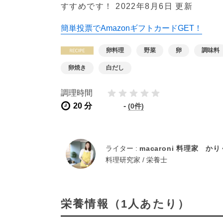
すすめです！
2022年8月6日 更新
簡単投票でAmazonギフトカードGET！
卵料理
野菜
卵
調味料
卵焼き
白だし
調理時間
20 分
-
(0件)
ライター :
macaroni 料理家 か
料理研究家 / 栄養士
栄養情報（1人あたり）