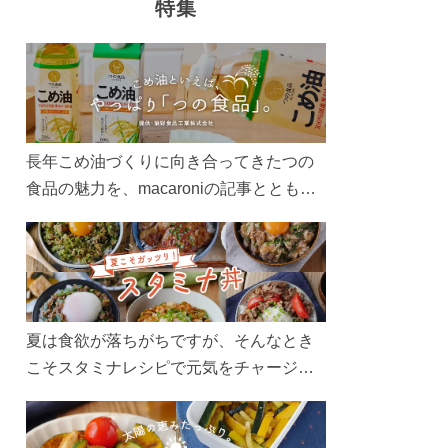
特集
長年こめ油づくりに向き合ってきたつの
食品の魅力を、macaroniの記事とともに
ご紹介します。レシピや活用術はもちろ
ん、製造現場や品質へのこだわりまで。
こめ油をもっと好きになるコンテンツを
ぜひお楽しみください。
夏は食欲が落ちがちですが、そんなとき
こそスタミナレシピで元気をチャージ！
お肉や夏野菜をたっぷり使う丼をガッツ
リ食べて、夏バテを吹き飛ばしましょ