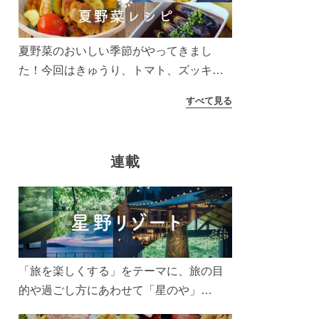
う！
夏野菜のおいしい季節がやってきまし
た！今回はきゅうり、トマト、ズッキー
ニなどを使ったレシピをご紹介します。
すべて見る
太陽の光をたっぷりあびた夏野菜は栄養
もたっぷり。美味しく食べてパワーチャ
ージしましょう♪
連載
「旅を楽しくする」をテーマに、旅の目
的や過ごし方にあわせて「星のや」
「界」「リゾナーレ」「OMO(おも)」「B