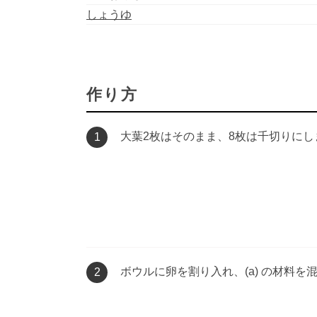
しょうゆ
作り方
大葉2枚はそのまま、8枚は千切りにし
1
ボウルに卵を割り入れ、(a) の材料を
2