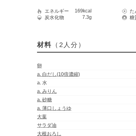
169kcal
エネルギー
た
7.3g
炭水化物
糖
材料
（2人分）
卵
a. 白だし(10倍濃縮)
a. 水
a. みりん
a. 砂糖
a. 薄口しょうゆ
大葉
サラダ油
大根おろし