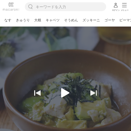
ログイン
メニュー
なす
きゅうり
大根
キャベツ
そうめん
ズッキーニ
ゴーヤ
ピーマ