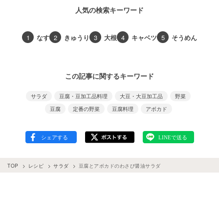
人気の検索キーワード
1
なす
2
きゅうり
3
大根
4
キャベツ
5
そうめん
この記事に関するキーワード
サラダ
豆腐・豆加工品料理
大豆・大豆加工品
野菜
豆腐
定番の野菜
豆腐料理
アボカド
TOP
レシピ
サラダ
豆腐とアボカドのわさび醤油サラダ