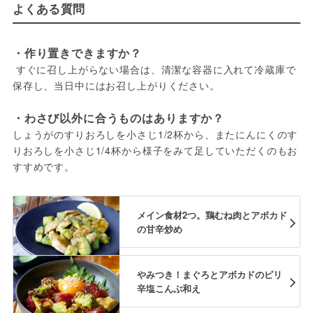
よくある質問
・作り置きできますか？
 すぐに召し上がらない場合は、清潔な容器に入れて冷蔵庫で
保存し、当日中にはお召し上がりください。
・わさび以外に合うものはありますか？
しょうがのすりおろしを小さじ1/2杯から、またにんにくのす
りおろしを小さじ1/4杯から様子をみて足していただくのもお
すすめです。
メイン食材2つ。鶏むね肉とアボカド
の甘辛炒め
やみつき！まぐろとアボカドのピリ
辛塩こんぶ和え