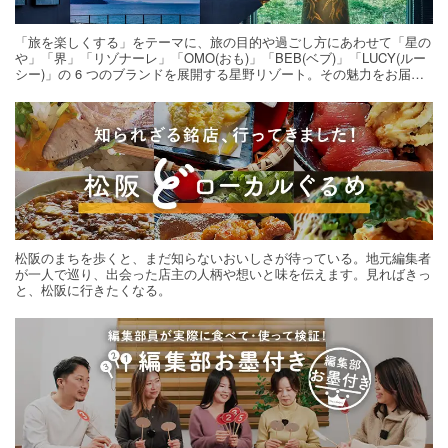
「旅を楽しくする」をテーマに、旅の目的や過ごし方にあわせて「星の
や」「界」「リゾナーレ」「OMO(おも)」「BEB(ベブ)」「LUCY(ルー
シー)」の 6 つのブランドを展開する星野リゾート。その魅力をお届け
する旅の連載。次の旅先探しのヒントにいかがですか？
松阪のまちを歩くと、まだ知らないおいしさが待っている。地元編集者
が一人で巡り、出会った店主の人柄や想いと味を伝えます。見ればきっ
と、松阪に行きたくなる。