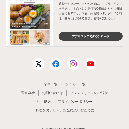
通勤中やランチ、おやすみ前に、アプリでサクサ
ク快適に。食のトレンド情報や簡単レシピに毎日
出会えるアプリ。内食・外食問わず、グルメや料
理、暮らしに関する幅広い情報を楽しめます。
アプリストアでダウンロード
記事一覧
ライター一覧
運営会社
お問い合わせ
プレスリリースのご送付
利用規約
プライバシーポリシー
料理をおいしく、安全に楽しむために
© macaroni All Rights Reserved.