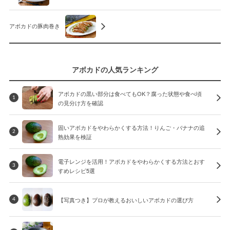
アボカドの豚肉巻き
アボカドの人気ランキング
アボカドの黒い部分は食べてもOK？腐った状態や食べ頃
1
の見分け方を確認
固いアボカドをやわらかくする方法！りんご・バナナの追
2
熟効果を検証
電子レンジを活用！アボカドをやわらかくする方法とおす
3
すめレシピ5選
【写真つき】プロが教えるおいしいアボカドの選び方
4