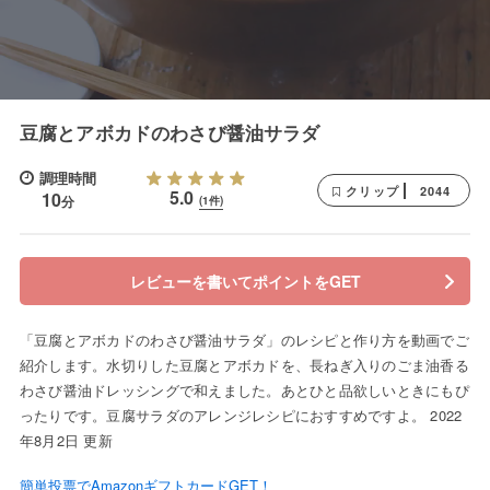
豆腐とアボカドのわさび醤油サラダ
調理時間
2044
クリップ
5.0
10
分
(1件)
レビューを書いてポイントをGET
「豆腐とアボカドのわさび醤油サラダ」のレシピと作り方を動画でご
紹介します。水切りした豆腐とアボカドを、長ねぎ入りのごま油香る
わさび醤油ドレッシングで和えました。あとひと品欲しいときにもぴ
ったりです。豆腐サラダのアレンジレシピにおすすめですよ。 2022
年8月2日 更新
簡単投票でAmazonギフトカードGET！