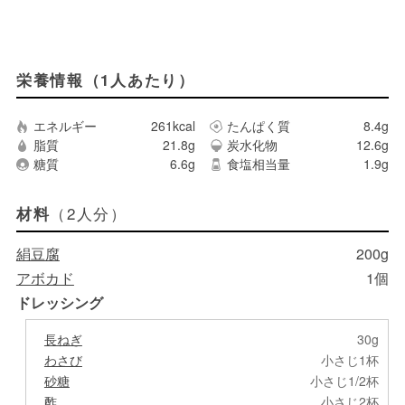
栄養情報（1人あたり）
エネルギー
261kcal
たんぱく質
8.4g
脂質
21.8g
炭水化物
12.6g
糖質
6.6g
食塩相当量
1.9g
（2人分）
材料
絹豆腐
200g
アボカド
1個
ドレッシング
長ねぎ
30g
わさび
小さじ1杯
砂糖
小さじ1/2杯
酢
小さじ2杯