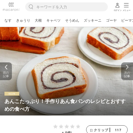
ログイン
メニュー
なす
きゅうり
大根
キャベツ
そうめん
ズッキーニ
ゴーヤ
ピーマ
前の
次の
記事
記事
あんこたっぷり！手作りあん食パンのレシピとおすす
めの食べ方
117
クリップ
-
(0件)