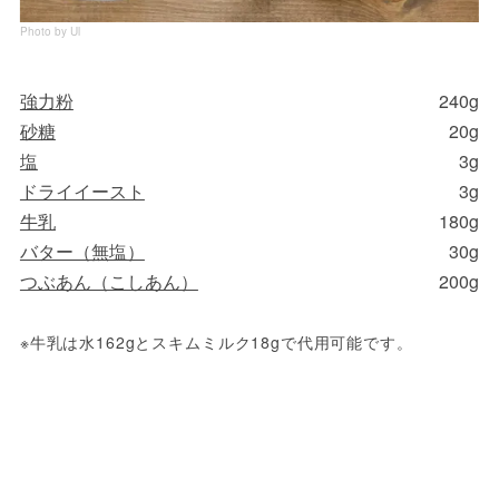
Photo by Ul
強力粉
240g
砂糖
20g
塩
3g
ドライイースト
3g
牛乳
180g
バター（無塩）
30g
つぶあん（こしあん）
200g
※牛乳は水162gとスキムミルク18gで代用可能です。