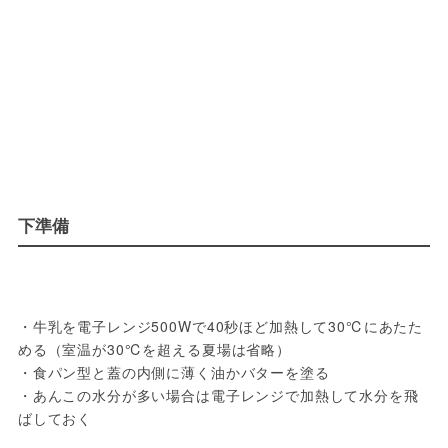
下準備
・牛乳を電子レンジ500Wで40秒ほど加熱して30℃にあたた
める（室温が30℃を超える夏場は省略）

・食パン型と蓋の内側に薄く油かバターを塗る

・あんこの水分が多い場合は電子レンジで加熱して水分を飛
ばしておく