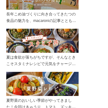
長年こめ油づくりに向き合ってきたつの
食品の魅力を、macaroniの記事とともに
ご紹介します。レシピや活用術はもちろ
ん、製造現場や品質へのこだわりまで。
こめ油をもっと好きになるコンテンツを
ぜひお楽しみください。
夏は食欲が落ちがちですが、そんなとき
こそスタミナレシピで元気をチャージ！
お肉や夏野菜をたっぷり使う丼をガッツ
リ食べて、夏バテを吹き飛ばしましょ
う！
夏野菜のおいしい季節がやってきまし
た！今回はきゅうり、トマト、ズッキー