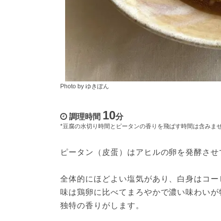
Photo by ゆきぽん
10
調理時間
分
*豆腐の水切り時間とピータンの香りを飛ばす時間は含みま
ピータン（皮蛋）はアヒルの卵を発酵させ
全体的にほどよい塩気があり、白身はコー
味は鶏卵に比べてまろやかで濃い味わいが
独特の香りがします。
