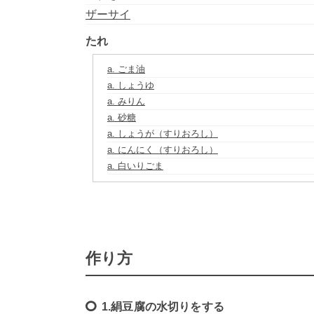
ザーサイ
たれ
a. ごま油
a. しょうゆ
a. みりん
a. 砂糖
a. しょうが（すりおろし）
a. にんにく（すりおろし）
a. 白いりごま
作り方
1.絹豆腐の水切りをする