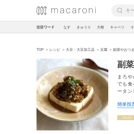
注目ワード
なす
きゅうり
大根
キャベツ
そ
TOP
レシピ
大豆・大豆加工品
豆腐
副菜やおつ
副
まろや
でも食
ータン
簡単投票