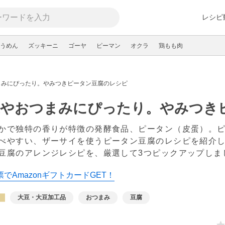
レシピ
うめん
ズッキーニ
ゴーヤ
ピーマン
オクラ
鶏もも肉
まみにぴったり。やみつきピータン豆腐のレシピ
菜やおつまみにぴったり。やみつき
かで独特の香りが特徴の発酵食品、ピータン（皮蛋）。
べやすい、ザーサイを使うピータン豆腐のレシピを紹介
豆腐のアレンジレシピを、厳選して3つピックアップし
でAmazonギフトカードGET！
大豆・大豆加工品
おつまみ
豆腐