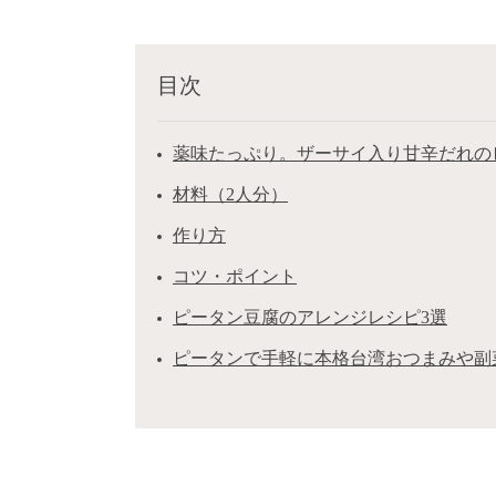
目次
薬味たっぷり。ザーサイ入り甘辛だれの
材料（2人分）
作り方
コツ・ポイント
ピータン豆腐のアレンジレシピ3選
ピータンで手軽に本格台湾おつまみや副