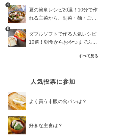
4
夏の簡単レシピ20選！10分で作
れる主菜から、副菜・麺・ごは
んまで一気に紹介
5
ダブルソフトで作る人気レシピ
10選！朝食からおやつまでふん
わり食パンを楽しむアレンジ
すべて見る
人気投票に参加
よく買う市販の食パンは？
好きな主食は？