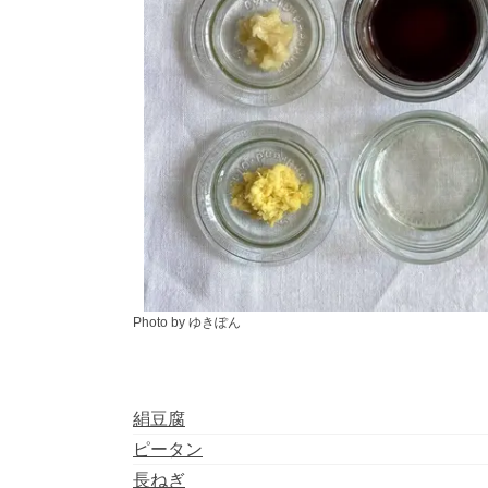
Photo by ゆきぽん
絹豆腐
ピータン
長ねぎ