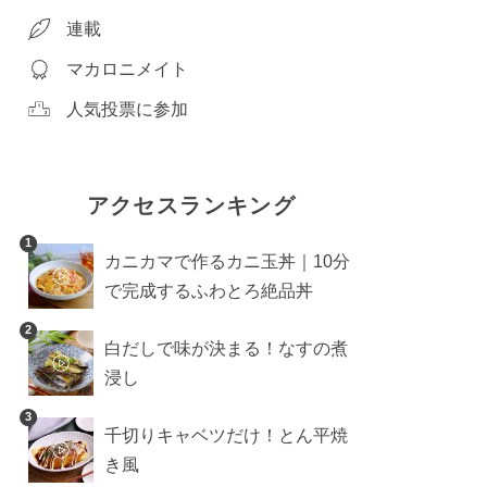
連載
マカロニメイト
人気投票に参加
アクセスランキング
1
カニカマで作るカニ玉丼｜10分
で完成するふわとろ絶品丼
2
白だしで味が決まる！なすの煮
浸し
3
千切りキャベツだけ！とん平焼
き風