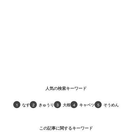
人気の検索キーワード
1
なす
2
きゅうり
3
大根
4
キャベツ
5
そうめん
この記事に関するキーワード