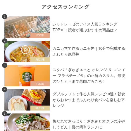
アクセスランキング
1
シャトレーゼのアイス人気ランキング
TOP10！読者が選ぶおすすめ商品は？
2
カニカマで作るカニ玉丼｜10分で完成する
ふわとろ絶品丼
3
スタバ「ぎゅぎゅっと オレンジ ＆ マンゴ
ー フラペチーノ®」の正解カスタム。最後
のひとくちまで果肉ごろごろ！
4
ダブルソフトで作る人気レシピ10選！朝食
からおやつまでふんわり食パンを楽しむア
レンジ
5
梅だれでさっぱり！ささみとオクラの冷や
しうどん｜夏の簡単ランチに