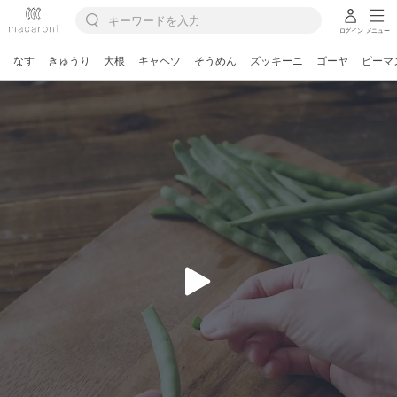
ログイン
メニュー
なす
きゅうり
大根
キャベツ
そうめん
ズッキーニ
ゴーヤ
ピーマ