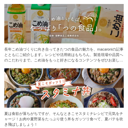
長年こめ油づくりに向き合ってきたつの食品の魅力を、macaroniの記事
とともにご紹介します。レシピや活用術はもちろん、製造現場や品質へ
のこだわりまで。こめ油をもっと好きになるコンテンツをぜひお楽しみ
ください。
夏は食欲が落ちがちですが、そんなときこそスタミナレシピで元気をチ
ャージ！お肉や夏野菜をたっぷり使う丼をガッツリ食べて、夏バテを吹
き飛ばしましょう！