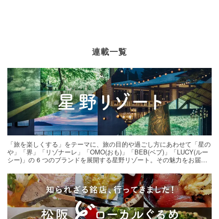
連載一覧
「旅を楽しくする」をテーマに、旅の目的や過ごし方にあわせて「星の
や」「界」「リゾナーレ」「OMO(おも)」「BEB(ベブ)」「LUCY(ルー
シー)」の 6 つのブランドを展開する星野リゾート。その魅力をお届け
する旅の連載。次の旅先探しのヒントにいかがですか？