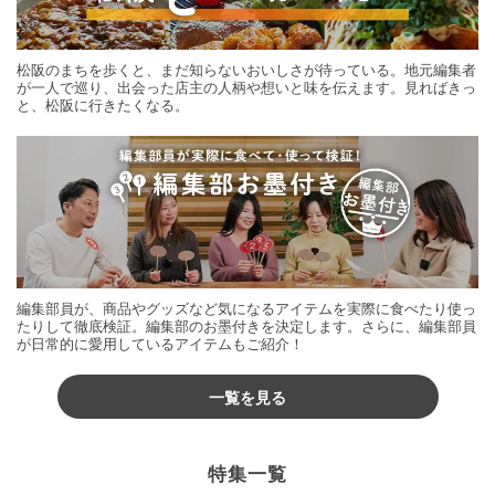
松阪のまちを歩くと、まだ知らないおいしさが待っている。地元編集者
が一人で巡り、出会った店主の人柄や想いと味を伝えます。見ればきっ
と、松阪に行きたくなる。
編集部員が、商品やグッズなど気になるアイテムを実際に食べたり使っ
たりして徹底検証。編集部のお墨付きを決定します。さらに、編集部員
が日常的に愛用しているアイテムもご紹介！
一覧を見る
特集一覧