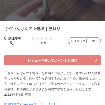
さやいんげんの下処理｜筋取り
調理時間
72
クリップ
-
5
分
(0件)
レビューを書いてポイントをGET
「さやいんげんの下処理」を動画でご紹介します。さやいんげんは筋
をしっかりと取り除いてから調理するのがおすすめ。筋が切れないよ
う、繊維に沿ってゆっくりと引っ張るのがポイントですよ。ごま和え
や煮物、炒め物などさまざまな調理方法でご使用いただけます。
2022年4月6日 更新
簡単投票でAmazonギフトカードGET！