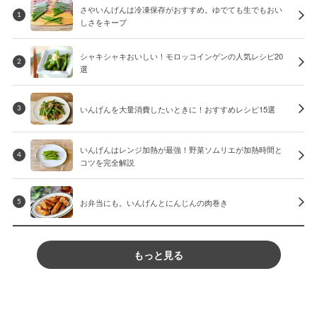
さやいんげんは冷凍保存がおすすめ。ゆでても生でもおい
1
しさをキープ
シャキシャキおいしい！モロッコインゲンの人気レシピ20
2
選
いんげんを大量消費したいときに！おすすめレシピ15選
3
いんげんはレンジ加熱が最強！野菜ソムリエが加熱時間と
4
コツを完全解説
お弁当にも。いんげんとにんじんの肉巻き
5
もっと見る