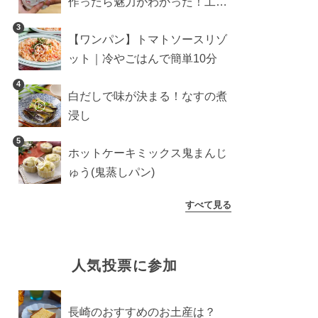
作ったら魅力がわかった！工程
10分の作り方
3
【ワンパン】トマトソースリゾ
ット｜冷やごはんで簡単10分
4
白だしで味が決まる！なすの煮
浸し
5
ホットケーキミックス鬼まんじ
ゅう(鬼蒸しパン)
すべて見る
人気投票に参加
長崎のおすすめのお土産は？