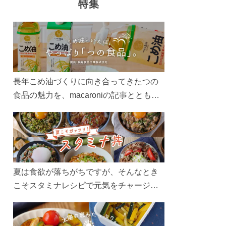
特集
長年こめ油づくりに向き合ってきたつの
食品の魅力を、macaroniの記事とともに
ご紹介します。レシピや活用術はもちろ
ん、製造現場や品質へのこだわりまで。
こめ油をもっと好きになるコンテンツを
ぜひお楽しみください。
夏は食欲が落ちがちですが、そんなとき
こそスタミナレシピで元気をチャージ！
お肉や夏野菜をたっぷり使う丼をガッツ
リ食べて、夏バテを吹き飛ばしましょ