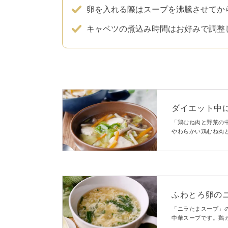
卵を入れる際はスープを沸騰させてか
キャベツの煮込み時間はお好みで調整
ダイエット中
「鶏むね肉と野菜の
やわらかい鶏むね肉
ープ。体が温まり、
ちょっと小腹が空い
ふわとろ卵の
「ニラたまスープ」
中華スープです。鶏
た。とろみのついた