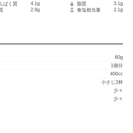
4.1g
3.1g
んぱく質
脂質
2.9g
2.1g
質
食塩相当量
60g
1個分
400cc
小さじ2杯
少々
少々