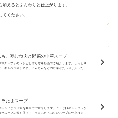
ら加えるとふんわりと仕上がります。
してください。
にも。鶏むね肉と野菜の中華スープ
中華スープ」のレシピと作り方を動画でご紹介します。しっとり
と、キャベツやしめじ、にんじんなどの野菜がたっぷり入ったス
1杯でも満足感がありますよ。ダイエット中の方や、朝ごはん、
たときにもおすすめです。
ニラたまスープ
のレシピと作り方を動画でご紹介します。ニラと卵のシンプルな
ガラスープの素を使って、うまみたっぷりなスープに仕上げまし
スープに卵を入れることで、ふわとろ食感になりますよ♪