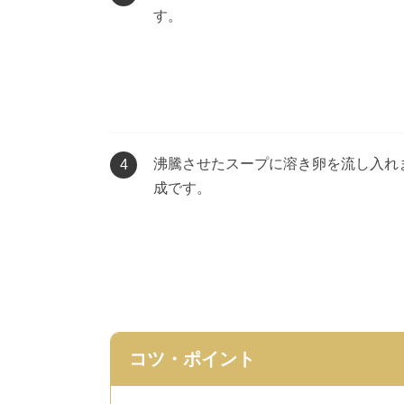
す。
沸騰させたスープに溶き卵を流し入れ
4
成です。
コツ・ポイント