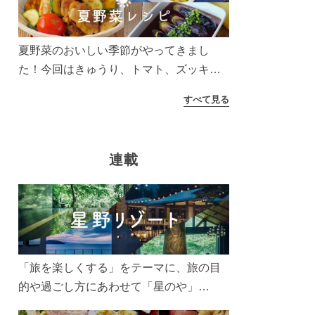
う！
夏野菜のおいしい季節がやってきまし
た！今回はきゅうり、トマト、ズッキー
ニなどを使ったレシピをご紹介します。
すべて見る
太陽の光をたっぷりあびた夏野菜は栄養
もたっぷり。美味しく食べてパワーチャ
ージしましょう♪
連載
「旅を楽しくする」をテーマに、旅の目
的や過ごし方にあわせて「星のや」
「界」「リゾナーレ」「OMO(おも)」「B