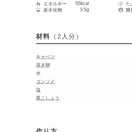
55kcal
エネルギー
た
3.5g
炭水化物
糖
材料
（2人分）
キャベツ
溶き卵
水
コンソメ
塩
黒こしょう
作り方