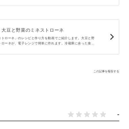
。大豆と野菜のミネストローネ
ストローネ」のレシピと作り方を動画でご紹介します。大豆と野
トローネが、電子レンジで簡単に作れます。冷蔵庫に余った食材
です。朝食や昼食にはもちろん、具沢山なので小腹が空いたとき
。
この記事を報告する
-