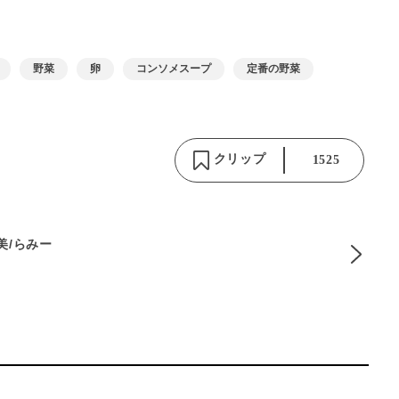
野菜
卵
コンソメスープ
定番の野菜
クリップ
1525
麻美/らみー