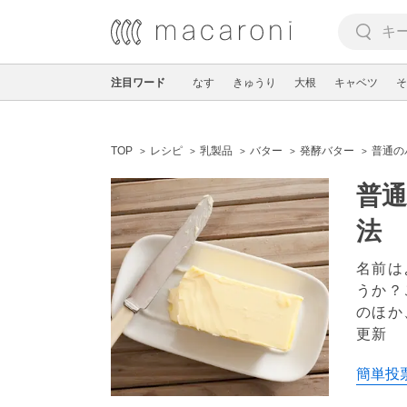
注目ワード
なす
きゅうり
大根
キャベツ
そ
TOP
レシピ
乳製品
バター
発酵バター
普通の
普
法
名前は
うか？
のほか
更新
簡単投票