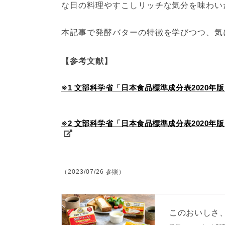
な日の料理やすこしリッチな気分を味わい
本記事で発酵バターの特徴を学びつつ、気
【参考文献】
※1 文部科学省「日本食品標準成分表2020年
※2 文部科学省「日本食品標準成分表2020年
（2023/07/26 参照）
このおいしさ