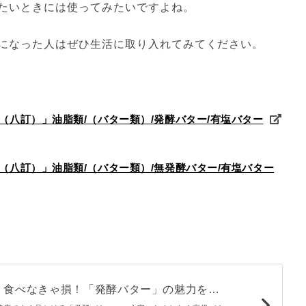
たいときには使ってみたいですよね。
になった人はぜひ生活に取り入れてみてください。
版（八訂）」油脂類/（バター類）/発酵バター/有塩バター
版（八訂）」油脂類/（バター類）/無発酵バター/有塩バター
、食べなきゃ損！「発酵バター」の魅力を編