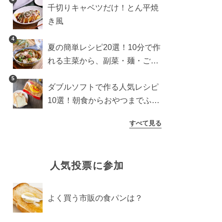
千切りキャベツだけ！とん平焼
き風
4
夏の簡単レシピ20選！10分で作
れる主菜から、副菜・麺・ごは
んまで一気に紹介
5
ダブルソフトで作る人気レシピ
10選！朝食からおやつまでふん
わり食パンを楽しむアレンジ
すべて見る
人気投票に参加
よく買う市販の食パンは？