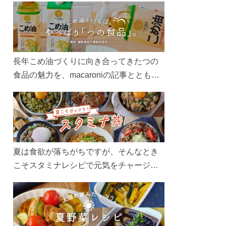
長年こめ油づくりに向き合ってきたつの
食品の魅力を、macaroniの記事とともに
ご紹介します。レシピや活用術はもちろ
ん、製造現場や品質へのこだわりまで。
こめ油をもっと好きになるコンテンツを
ぜひお楽しみください。
夏は食欲が落ちがちですが、そんなとき
こそスタミナレシピで元気をチャージ！
お肉や夏野菜をたっぷり使う丼をガッツ
リ食べて、夏バテを吹き飛ばしましょ
う！