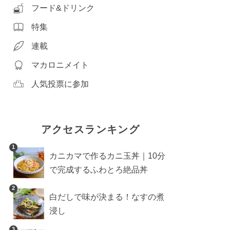
フード&ドリンク
特集
連載
マカロニメイト
人気投票に参加
アクセスランキング
1
カニカマで作るカニ玉丼｜10分
で完成するふわとろ絶品丼
2
白だしで味が決まる！なすの煮
浸し
3