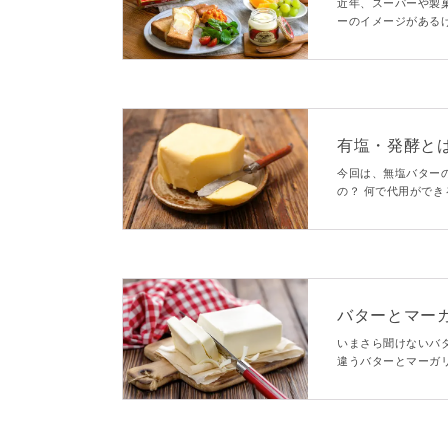
集部員が実食
近年、スーパーや製
ーのイメージがある
「小岩井乳業」の発
との違いや、おいし
有塩・発酵と
について
今回は、無塩バター
の？ 何で代用ができ
す！無塩バターをし
バターとマー
も解説！
いまさら聞けないバ
違うバターとマーガ
は、作り方の違いや
要チェックですよ。