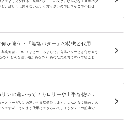
レポート
菓店でよく見かける「発酵バター」の文字。なんとなく高級バタ
けど、詳しくは知らないという方も多いのでは？そこで今回は、
酵バターと発酵バター入り製品を編集部員が実食。普通のバター
い食べ方をレポートしました！
は何が違う？「無塩バター」の特徴と代用品
の基礎知識についてまとめてみました。有塩バターとは何が違う
るの？ どんな使い道があるの？ あなたの疑問にすべて答えま
っかり使いこなせれば、料理上手に一歩近づきますよ。
ガリンの違いって？カロリーや上手な使い方
ターとマーガリンの違いを徹底解説します。なんとなく味わいの
リンですが、そのまま代用はできるのでしょうか？この記事で
保存方法をご紹介。気になるカロリーなど、健康情報についても