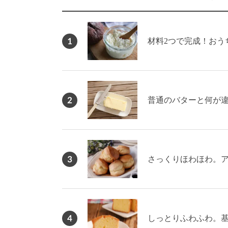
1
材料2つで完成！おう
2
普通のバターと何が
3
さっくりほわほわ。
4
しっとりふわふわ。