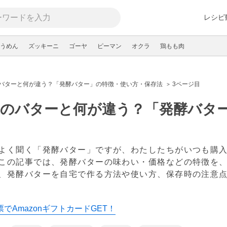
レシピ
うめん
ズッキーニ
ゴーヤ
ピーマン
オクラ
鶏もも肉
バターと何が違う？「発酵バター」の特徴・使い方・保存法
3ページ目
通のバターと何が違う？「発酵バタ
よく聞く「発酵バター」ですが、わたしたちがいつも購
この記事では、発酵バターの味わい・価格などの特徴を
、発酵バターを自宅で作る方法や使い方、保存時の注意
でAmazonギフトカードGET！